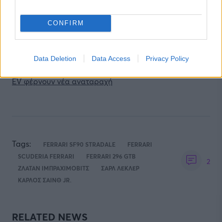
1.980 χιλιόμετρα με 55 λίτρα βενζίνης και ρεκόρ
Guinness
CONFIRM
F1: Ο κίνδυνος να σπάσει το δεκαετές σερί του Μαξ
Φερστάπεν
Data Deletion
Data Access
Privacy Policy
Η αυτοκινητοβιομηχανία σε πίεση: Σεισμοί, δασμοί και
EV φέρνουν νέα αναταραχή
Tags:
FERRARI SF90 STRADALE
FERRARI
SCUDERIA FERRARI
FERRARI 296 GTB
2
ΖΛΑΤΑΝ ΙΜΠΡΑΧΙΜΟΒΙΤΣ
ΣΑΡΛ ΛΕΚΛΕΡ
ΚΑΡΛΟΣ ΣΑΙΝΘ JR.
RELATED NEWS