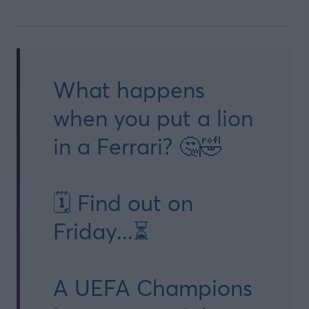
What happens
when you put a lion
in a Ferrari? 🤔🤣
🗓️ Find out on
Friday...⏳
A UEFA Champions