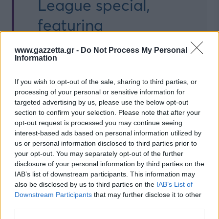
League special,
featuring
@Ibra_official
,
www.gazzetta.gr -
Do Not Process My Personal
Information
@Charles_Leclerc
and
If you wish to opt-out of the sale, sharing to third parties, or
processing of your personal or sensitive information for
@CarlosSainz55
.
targeted advertising by us, please use the below opt-out
section to confirm your selection. Please note that after your
Don't miss it. 🦁🏎️
opt-out request is processed you may continue seeing
interest-based ads based on personal information utilized by
#UCL
@ferrari
us or personal information disclosed to third parties prior to
your opt-out. You may separately opt-out of the further
@acmilan
disclosure of your personal information by third parties on the
IAB’s list of downstream participants. This information may
pic.twitter.com/Q2gmVr
also be disclosed by us to third parties on the
IAB’s List of
Downstream Participants
that may further disclose it to other
third parties.