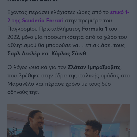
Έχοντας περάσει ελάχιστες ώρες από το
επικό 1-
2 της Scuderia Ferrari
στην πρεμιέρα του
Παγκοσμίου Πρωταθλήματος
Formula 1
του
2022, μόνο μία προσωπικότητα από το χώρο του
αθλητισμού θα μπορούσε να… επισκιάσει τους
Σαρλ Λεκλέρ
και
Κάρλος Σάινθ
.
Ο λόγος φυσικά για τον
Ζλάταν Ιμπραΐμοβιτς
,
που βρέθηκε στην έδρα της ιταλικής ομάδας στο
Μαρανέλο και πέρασε χρόνο με τους δύο
οδηγούς της.