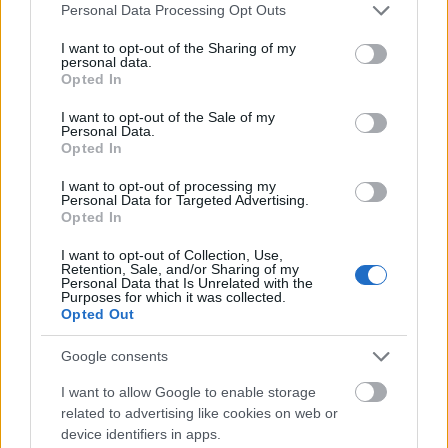
— UEFA
Please note that this website/app uses one or more Google
Personal Data Processing Opt Outs
services and may gather and store information including but
Champions League
not limited to your visit or usage behaviour. You may click to
I want to opt-out of the Sharing of my
personal data.
grant or deny consent to Google and its third-party tags to
Opted In
(@ChampionsLeague)
use your data for below specified purposes in below Google
consent section.
I want to opt-out of the Sale of my
March 21, 2022
Personal Data.
Opted In
I want to opt-out of processing my
Personal Data for Targeted Advertising.
Opted In
Πρέπει να σημειωθεί πως ο 41χρονος είναι
I want to opt-out of Collection, Use,
λάτρης της μάρκας με σήμα το αλογάκι, έχει
Retention, Sale, and/or Sharing of my
Personal Data that Is Unrelated with the
μάλιστα και μερικά δημιουργήματά της στο
Purposes for which it was collected.
Opted Out
γκαράζ του: από την εξωτική
Monza SP2
ως τη
θρυλική
Enzo
, κι από την
F430 Spider
ως την
Google consents
plug-in hybrid
SF90 Stradale
των 1000 ίππων. Ο
I want to allow Google to enable storage
Ζλάταν αγαπάει το αυτοκίνητο και το αυτοκίνητο
related to advertising like cookies on web or
αγαπάει τον Ζλάταν.
device identifiers in apps.