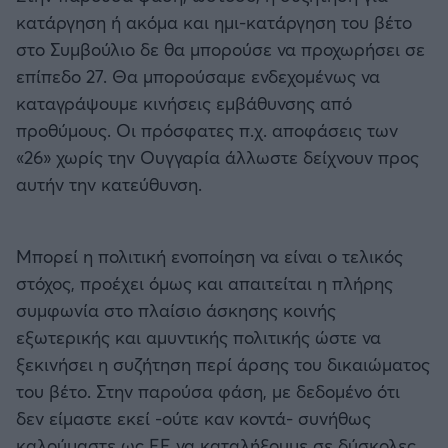
κατάργηση ή ακόμα και ημι-κατάργηση του βέτο
στο Συμβούλιο δε θα μπορούσε να προχωρήσει σε
επίπεδο 27. Θα μπορούσαμε ενδεχομένως να
καταγράψουμε κινήσεις εμβάθυνσης από
προθύμους. Οι πρόσφατες π.χ. αποφάσεις των
«26» χωρίς την Ουγγαρία άλλωστε δείχνουν προς
αυτήν την κατεύθυνση.
Μπορεί η πολιτική ενοποίηση να είναι ο τελικός
στόχος, προέχει όμως και απαιτείται η πλήρης
συμφωνία στο πλαίσιο άσκησης κοινής
εξωτερικής και αμυντικής πολιτικής ώστε να
ξεκινήσει η συζήτηση περί άρσης του δικαιώματος
του βέτο. Στην παρούσα φάση, με δεδομένο ότι
δεν είμαστε εκεί -ούτε καν κοντά- συνήθως
καλούμαστε ως ΕΕ να καταλήξουμε σε δύσκολες