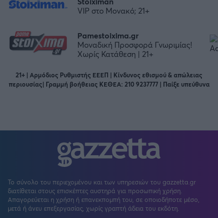
Stoiximan
VIP στο Μονακό; 21+
Pamestoixima.gr
Μοναδική Προσφορά Γνωριμίας!
Χωρίς Κατάθεση | 21+
21+ | Αρμόδιος Ρυθμιστής ΕΕΕΠ | Κίνδυνος εθισμού & απώλειας
περιουσίας| Γραμμή βοήθειας ΚΕΘΕΑ: 210 9237777 | Παίξε υπεύθυνα
Το σύνολο του περιεχομένου και των υπηρεσιών του gazzetta.gr
διατίθεται στους επισκέπτες αυστηρά για προσωπική χρήση.
Απαγορεύεται η χρήση ή επανεκπομπή του, σε οποιοδήποτε μέσο,
μετά ή άνευ επεξεργασίας, χωρίς γραπτή άδεια του εκδότη.