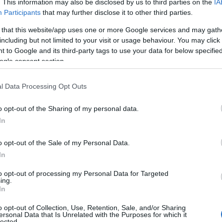
. This information may also be disclosed by us to third parties on the
IA
ε να πάρει το πολυπόθητο εισιτήριο για τον τελικό
Participants
that may further disclose it to other third parties.
 that this website/app uses one or more Google services and may gath
including but not limited to your visit or usage behaviour. You may click 
 τελικό
 to Google and its third-party tags to use your data for below specifi
ogle consent section.
l Data Processing Opt Outs
o opt-out of the Sharing of my personal data.
In
o opt-out of the Sale of my Personal Data.
In
to opt-out of processing my Personal Data for Targeted
ing.
In
o opt-out of Collection, Use, Retention, Sale, and/or Sharing
ersonal Data that Is Unrelated with the Purposes for which it
lected.