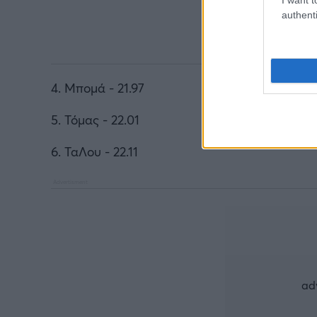
authenti
4. Μπομά - 21.97
5. Τόμας - 22.01
6. ΤαΛου - 22.11