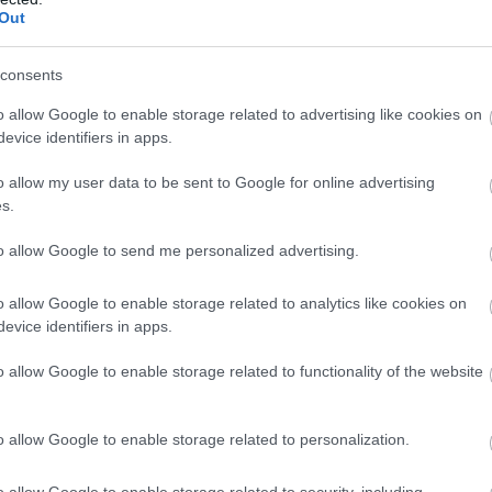
Out
ο Τόκιο, ενώ ο Τόμπσον-Ερά κατέκτησε το χρυσό.
 νεανίδων.
consents
o allow Google to enable storage related to advertising like cookies on
evice identifiers in apps.
o allow my user data to be sent to Google for online advertising
s.
to allow Google to send me personalized advertising.
o allow Google to enable storage related to analytics like cookies on
evice identifiers in apps.
o allow Google to enable storage related to functionality of the website
o allow Google to enable storage related to personalization.
o allow Google to enable storage related to security, including