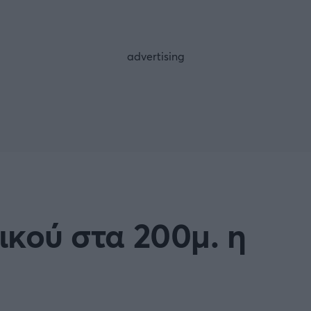
Μια Ιστο
Μιχάλης Τσαμπάς
Δημήτρης Τσ
Άρση Βαρών
FOLLOW US
λικού στα 200μ. η