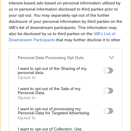
Νικολόπουλος για την ενδεχόμενη επιστροφή
interest-based ads based on personal information utilized by
us or personal information disclosed to third parties prior to
Σφακιανάκη: «Δεν συμβιβάζεται με τα σημερινά
your opt-out. You may separately opt-out of the further
δεδομένα» (vid)
disclosure of your personal information by third parties on the
IAB’s list of downstream participants. This information may
Αποκάλυψη Ουγγαρέζου: «Έλαβα δύο απειλητικά
also be disclosed by us to third parties on the
IAB’s List of
μηνύματα για το θέμα του Σφακιανάκη» (vid)
Downstream Participants
that may further disclose it to other
third parties.
Bare beating: H νέα εκνευριστική συνήθεια στα μέσα
μαζικής μεταφοράς που βγάζει τους επιβάτες εκτός
Please note that this website/app uses one or more Google
Personal Data Processing Opt Outs
εαυτού
services and may gather and store information including but
not limited to your visit or usage behaviour. You may click to
I want to opt-out of the Sharing of my
personal data.
grant or deny consent to Google and its third-party tags to
Opted In
use your data for below specified purposes in below Google
consent section.
Tags:
I want to opt-out of the Sale of my
ΤΡΑΓΟΥΔΙΣΤΗΣ
ΝΟΤΗΣ ΣΦΑΚΙΑΝΑΚΗΣ
Personal Data.
Opted In
ΝΙΚΟΣ ΒΕΡΤΗΣ
I want to opt-out of processing my
Personal Data for Targeted Advertising.
Opted In
I want to opt-out of Collection, Use,