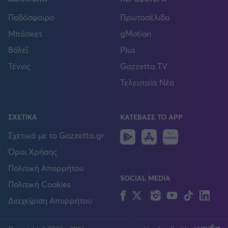
Ποδόσφαιρο
Πρωτοσέλιδα
Μπάσκετ
gMotion
Βόλεϊ
Plus
Τέννις
Gazzetta TV
Τελευταία Νέα
ΣΧΕΤΙΚΑ
ΚΑΤΕΒΑΣΕ ΤΟ APP
Android
IOS
Huawei
Σχετικά με το Gazzetta.gr
Όροι Χρήσης
Πολιτική Απορρήτου
SOCIAL MEDIA
Πολιτική Cookies
Facebook
Twitter
Instagram
YouTube
TikTok
Lin
Διαχείριση Απορρήτου