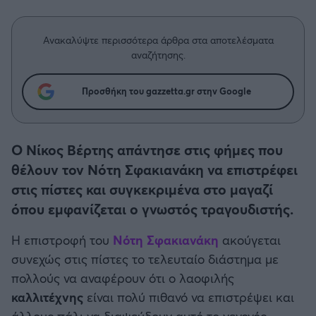
Η μητρότητα στον πάγκο
Δημήτρης Τσορμπατζόγλου
Συνεντεύξεις
Άρης
Μεγάλη μου Αγάπη
Ανακαλύψτε περισσότερα άρθρα στα αποτελέσματα
Μια Ιστορία από την Πόλη
αναζήτησης.
Λεβαδειακός
Προσθήκη του gazzetta.gr στην Google
ΟΦΗ
Βόλος
Ο Νίκος Βέρτης απάντησε στις φήμες που
θέλουν τον Νότη Σφακιανάκη να επιστρέφει
Ατρόμητος Αθηνών
στις πίστες και συγκεκριμένα στο μαγαζί
όπου εμφανίζεται ο γνωστός τραγουδιστής.
Κηφισιά
Η επιστροφή του
Νότη Σφακιανάκη
ακούγεται
Αστέρας Τρίπολης
συνεχώς στις πίστες το τελευταίο διάστημα με
πολλούς να αναφέρουν ότι ο λαοφιλής
Παναιτωλικός
καλλιτέχνης
είναι πολύ πιθανό να επιστρέψει και
άλλους πάλι να διαψεύδουν αυτό το γεγονός.