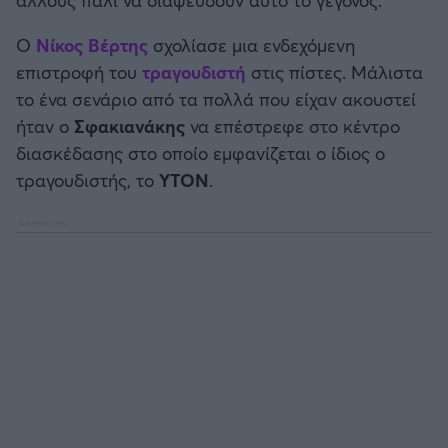
Καλαμάτα
Ο
Νίκος Βέρτης
σχολίασε μια ενδεχόμενη
Ηρακλής
επιστροφή του
τραγουδιστή
στις πίστες. Μάλιστα
το ένα σενάριο από τα πολλά που είχαν ακουστεί
Μπαρτσελόνα
ήταν ο
Σφακιανάκης
να επέστρεφε στο κέντρο
διασκέδασης στο οποίο εμφανίζεται ο ίδιος ο
Ρεάλ Μαδρίτης
τραγουδιστής, το
ΥΤΟΝ
.
Ατλέτικο Μαδρίτης
Μάντσεστερ Γιουνάιτεντ
Μάντσεστερ Σίτι
Λίβερπουλ
Τσέλσι