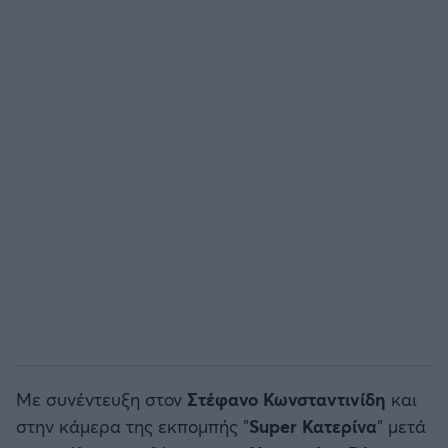
Άρσεναλ
Γιουβέντους
Μίλαν
Ίντερ
Μπάγερν Μονάχου
Παρί Σεν Ζερμέν
Με συνέντευξη στον
Στέφανο Κωνσταντινίδη
και
στην κάμερα της εκπομπής "
Super Κατερίνα
" μετά