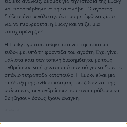
ειδικές ανάγκες, άκουσε για την ιστορία της Lucky
και προσφέρθηκε να την αναλάβει. Ο αγρότης
διέθετε ένα μεγάλο αγρόκτημα με άφθονο χώρο
για να περιφέρεται η Lucky και να ζει μια
ευτυχισμένη ζωή.
Η Lucky εγκαταστάθηκε στο νέο της σπίτι και
ευδοκιμεί υπό τη φροντίδα του αγρότη. Έχει γίνει
μάλιστα κάτι σαν τοπική διασημότητα, με τους
ανθρώπους να έρχονται από παντού για να δουν το
σπάνιο τετράποδο κοτόπουλο. Η Lucky είναι μια
απόδειξη της ανθεκτικότητας των ζώων και της
καλοσύνης των ανθρώπων που είναι πρόθυμοι να
βοηθήσουν όσους έχουν ανάγκη.