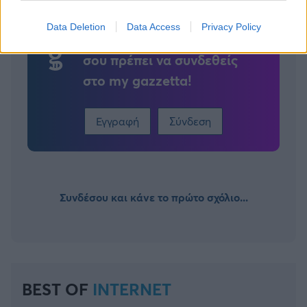
Data Deletion
Data Access
Privacy Policy
Για να προσθέσεις το σχόλιο
σου πρέπει να συνδεθείς
στο my gazzetta!
Εγγραφή
Σύνδεση
Συνδέσου και κάνε το πρώτο σχόλιο...
BEST OF
INTERNET