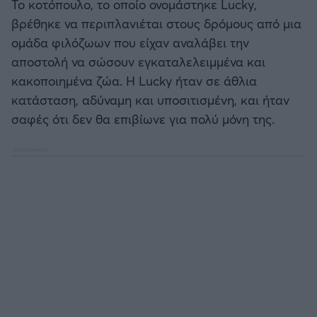
Το κοτόπουλο, το οποίο ονομάστηκε Lucky,
Καλαμάτα
βρέθηκε να περιπλανιέται στους δρόμους από μια
ομάδα φιλόζωων που είχαν αναλάβει την
Ηρακλής
αποστολή να σώσουν εγκαταλελειμμένα και
κακοποιημένα ζώα. Η Lucky ήταν σε άθλια
Μπαρτσελόνα
κατάσταση, αδύναμη και υποσιτισμένη, και ήταν
σαφές ότι δεν θα επιβίωνε για πολύ μόνη της.
Ρεάλ Μαδρίτης
Ατλέτικο Μαδρίτης
Μάντσεστερ Γιουνάιτεντ
Μάντσεστερ Σίτι
Λίβερπουλ
Τσέλσι