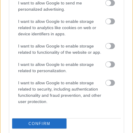
I want to allow Google to send me
personalized advertising.
I want to allow Google to enable storage
ΔΙΑΒΑΣΕ ΑΚΟΜΗ:
related to analytics like cookies on web or
device identifiers in apps.
Η Σμαράγδα Καρύδη δοκίμασε τα πατατάκια με γεύση
γεννητικών οργάνων: «Ξινά είναι» (vid)
I want to allow Google to enable storage
related to functionality of the website or app.
Πρωτοφανές περιστατικό στον Βόλο: Μπήκε σε δημόσιο
κτήριο και άρχισε να αυνανίζεται
I want to allow Google to enable storage
related to personalization.
Πρωτοφανές περιστατικό στον Βόλο: Μπήκε σε δημόσιο
κτήριο και άρχισε να αυνανίζεται
I want to allow Google to enable storage
related to security, including authentication
functionality and fraud prevention, and other
user protection.
Tags:
ΑΥΣΤΡΑΛΙΑ
CONFIRM