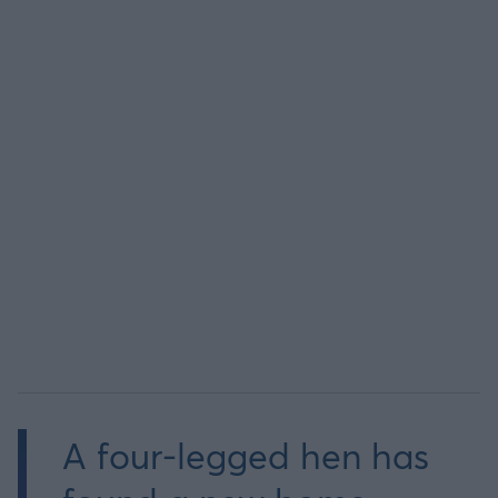
Άρσεναλ
Γιουβέντους
Μίλαν
Ίντερ
Μπάγερν Μονάχου
Παρί Σεν Ζερμέν
A four-legged hen has