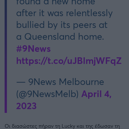
found a new home
after it was relentlessly
bullied by its peers at
a Queensland home.
#9News
https://t.co/uJBlmjWFqZ
— 9News Melbourne
April 4,
(@9NewsMelb)
2023
Οι διασώστες πήραν τη Lucky και της έδωσαν τη