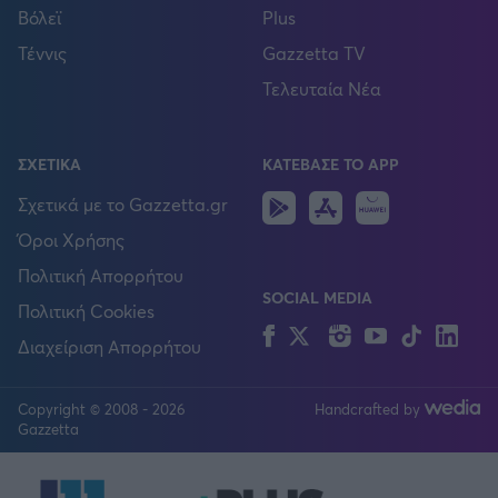
Βόλεϊ
Plus
Τέννις
Gazzetta TV
Τελευταία Νέα
ΣΧΕΤΙΚΑ
ΚΑΤΕΒΑΣΕ ΤΟ APP
Android
IOS
Huawei
Σχετικά με το Gazzetta.gr
Όροι Χρήσης
Πολιτική Απορρήτου
SOCIAL MEDIA
Πολιτική Cookies
Facebook
Twitter
Instagram
YouTube
TikTok
Lin
Διαχείριση Απορρήτου
Copyright © 2008 - 2026
Handcrafted by
FOLLOW US
Gazzetta