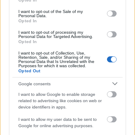
Opted In
use your data for below specified purposes in below Google
consent section.
I want to opt-out of the Sale of my
Personal Data.
Opted In
I want to opt-out of processing my
Λευκός Πύργος, Λαδάδικα και βραδινή ζωή στη
Personal Data for Targeted Advertising.
Opted In
Θεσσαλονίκη! - Tips by Markos E19
I want to opt-out of Collection, Use,
Retention, Sale, and/or Sharing of my
Personal Data that Is Unrelated with the
Purposes for which it was collected.
Opted Out
Google consents
I want to allow Google to enable storage
related to advertising like cookies on web or
device identifiers in apps.
I want to allow my user data to be sent to
Google for online advertising purposes.