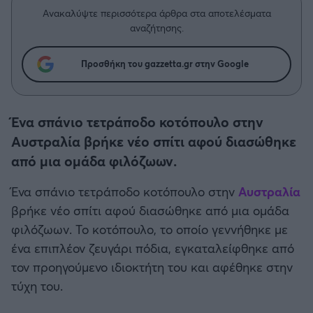
Η μητρότητα στον πάγκο
Δημήτρης Τσορμπατζόγλου
Συνεντεύξεις
Ανακαλύψτε περισσότερα άρθρα στα αποτελέσματα
Άρης
αναζήτησης.
Μεγάλη μου Αγάπη
Μια Ιστορία από την Πόλη
Λεβαδειακός
Προσθήκη του gazzetta.gr στην Google
ΟΦΗ
Ένα σπάνιο τετράποδο κοτόπουλο στην
Βόλος
Αυστραλία βρήκε νέο σπίτι αφού διασώθηκε
από μια ομάδα φιλόζωων.
Ατρόμητος Αθηνών
Ένα σπάνιο τετράποδο κοτόπουλο στην
Αυστραλία
βρήκε νέο σπίτι αφού διασώθηκε από μια ομάδα
Κηφισιά
φιλόζωων. Το κοτόπουλο, το οποίο γεννήθηκε με
ένα επιπλέον ζευγάρι πόδια, εγκαταλείφθηκε από
Αστέρας Τρίπολης
τον προηγούμενο ιδιοκτήτη του και αφέθηκε στην
τύχη του.
Παναιτωλικός