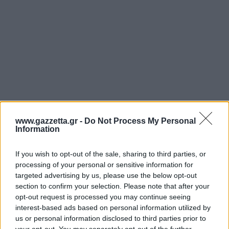
www.gazzetta.gr -
Do Not Process My Personal
Information
If you wish to opt-out of the sale, sharing to third parties, or
processing of your personal or sensitive information for
targeted advertising by us, please use the below opt-out
Από την άλλη, η UCan αρνείται τις κατηγορίες
section to confirm your selection. Please note that after your
opt-out request is processed you may continue seeing
αυτές, ισχυριζόμενη ότι η απόφαση να διακόψει τη
interest-based ads based on personal information utilized by
συνεργασία της με την
Μπέιτς
είχε ληφθεί ήδη
us or personal information disclosed to third parties prior to
από τον Σεπτέμβριο του 2025, πριν δηλαδή τούς