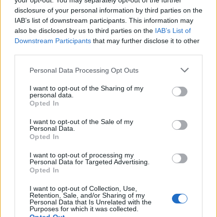
your opt-out. You may separately opt-out of the further
ανακοινώσει την εγκυμοσύνη της.
disclosure of your personal information by third parties on the
IAB’s list of downstream participants. This information may
Το περιστατικό αυτό, ωστόσο, δεν είναι
also be disclosed by us to third parties on the
IAB’s List of
Downstream Participants
that may further disclose it to other
μεμονωμένο. Στο παρελθόν, θρύλοι του στίβου
third parties.
όπως η
Άλισον
Φέλιξ
και η
Αλίσια Μοντάνιο
είχαν
Please note that this website/app uses one or more Google
εξαπολύσει πυρά κατά κολοσσών όπως η
Nike
,
Personal Data Processing Opt Outs
services and may gather and store information including but
αποκαλύπτοντας ότι οι εταιρείες αυτές μείωσαν
not limited to your visit or usage behaviour. You may click to
I want to opt-out of the Sharing of my
personal data.
τις απολαβές τους έως και 70% ή διέκοψαν τα
grant or deny consent to Google and its third-party tags to
Opted In
συμβόλαια τους κατά τη διάρκεια της
use your data for below specified purposes in below Google
consent section.
εγκυμοσύνης τους.
I want to opt-out of the Sale of my
Personal Data.
Opted In
I want to opt-out of processing my
Personal Data for Targeted Advertising.
Opted In
I want to opt-out of Collection, Use,
Retention, Sale, and/or Sharing of my
Personal Data that Is Unrelated with the
Purposes for which it was collected.