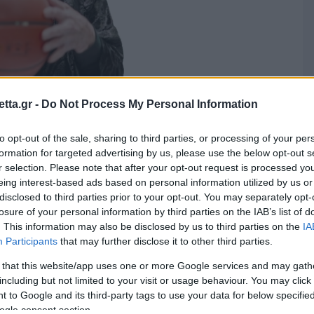
tta.gr -
Do Not Process My Personal Information
to opt-out of the sale, sharing to third parties, or processing of your per
formation for targeted advertising by us, please use the below opt-out s
r selection. Please note that after your opt-out request is processed y
eing interest-based ads based on personal information utilized by us or
disclosed to third parties prior to your opt-out. You may separately opt-
losure of your personal information by third parties on the IAB’s list of
. This information may also be disclosed by us to third parties on the
IA
Participants
that may further disclose it to other third parties.
τερα άρθρα στα αποτελέσματα αναζήτησης.
 that this website/app uses one or more Google services and may gath
including but not limited to your visit or usage behaviour. You may click 
 to Google and its third-party tags to use your data for below specifi
 του gazzetta.gr στην Google
ogle consent section.