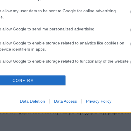
o allow my user data to be sent to Google for online advertising
s.
to allow Google to send me personalized advertising.
δα μπάσκετ) στον Πανιώνιο με τον οποίο και κατέκτησ
o allow Google to enable storage related to analytics like cookies on
evice identifiers in apps.
o allow Google to enable storage related to functionality of the website
ή και μίλησε στο
GWomen
. Γιατί με το που άκουσε για
. Μου δώσατε ζωή
». Κι όταν έπιασε τη μπάλα του μπάσ
o allow Google to enable storage related to personalization.
CONFIRM
o allow Google to enable storage related to security, including
 αρχηγός θα σας πει πως δεν είχε λεφτά να πάρει κάλ
cation functionality and fraud prevention, and other user protection.
Data Deletion
Data Access
Privacy Policy
κάει η ομάδα της και ότι ακόμα και τώρα παρακολουθεί 
ι με την χαρά του
Γιάννη
και με την χαρά της μαμας το