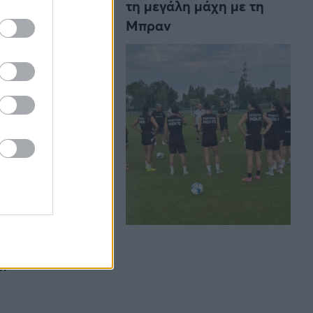
τη μεγάλη μάχη με τη
Μπραν
ε το πρώταθλημα
 το εγχείρημα δε
κετ στα χέρια
τσες αλλά το
την πορτοκαλί
υ.