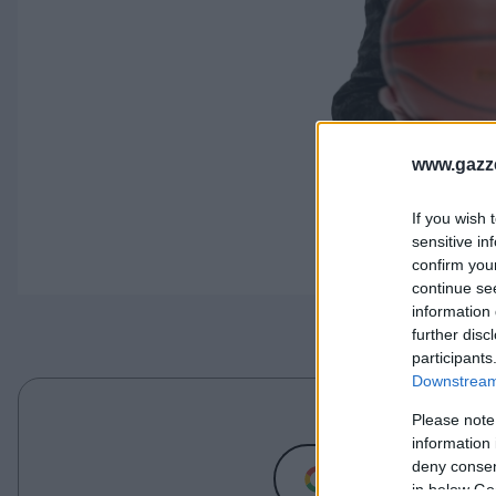
www.gazze
If you wish 
sensitive in
confirm you
continue se
information 
further disc
participants
Downstream 
Ανακαλύψτε περισσό
Please note
information 
deny consent
Προσθήκη
in below Go