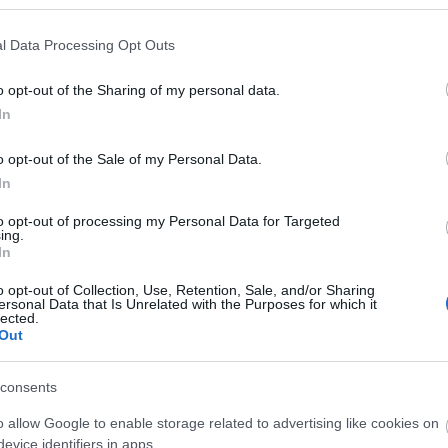
l Data Processing Opt Outs
 αφιέρωσέ τα στην
Δήμητρα Ζαπονίδου
. Αφιέρωσέ τα γ
o opt-out of the Sharing of my personal data.
γελάσεις, θα χάρεις και θα πάρεις δωρεάν μαθήματα ζ
In
o opt-out of the Sale of my Personal Data.
ονίδου
ήταν η πρώτη μας αρχηγός.
Είναι
η πρώτη μας α
In
κών
έδινε τον πρώτο της αγώνα
στο μπάσκετ. Στο γήπ
νου με αρχηγό την
Δήμητρα Ζαπονίδου (έβαλε και 14 πό
to opt-out of processing my Personal Data for Targeted
ing.
In
o opt-out of Collection, Use, Retention, Sale, and/or Sharing
ersonal Data that Is Unrelated with the Purposes for which it
lected.
Out
consents
o allow Google to enable storage related to advertising like cookies on
evice identifiers in apps.