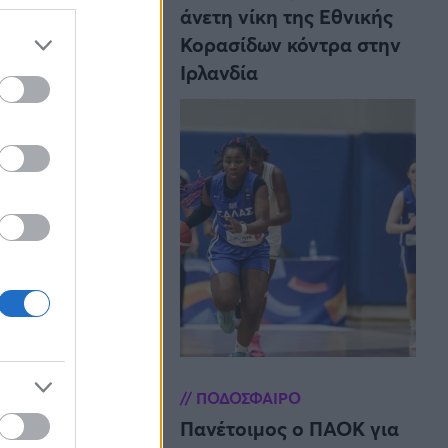
άνετη νίκη της Εθνικής
Κορασίδων κόντρα στην
Ιρλανδία
ιατί σε αυτά τα
ωής κι
ρχηγός. Σαν
εδο του
ντους).
ΠΟΔΟΣΦΑΙΡΟ
Πανέτοιμος ο ΠΑΟΚ για