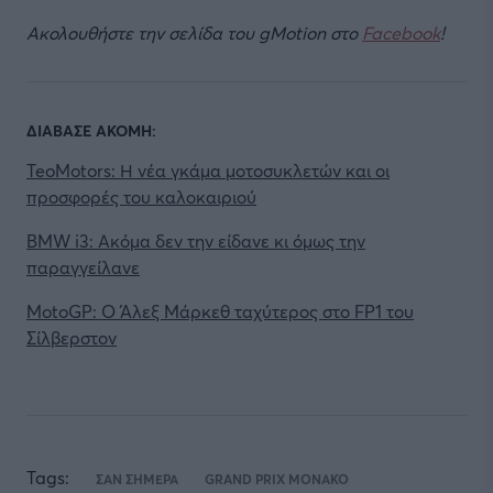
Ακολουθήστε την σελίδα του gMotion στο
Facebook
!
ΔΙΑΒΑΣΕ ΑΚΟΜΗ:
TeoMotors: Η νέα γκάμα μοτοσυκλετών και οι
προσφορές του καλοκαιριού
BMW i3: Ακόμα δεν την είδανε κι όμως την
παραγγείλανε
MotoGP: O Άλεξ Μάρκεθ ταχύτερος στο FP1 του
Σίλβερστον
Tags:
ΣΑΝ ΣΗΜΕΡΑ
GRAND PRIX ΜΟΝΑΚΟ