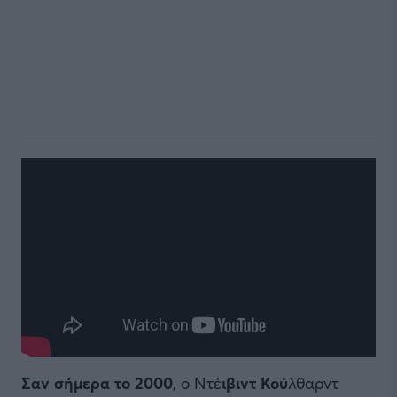
Σαν σήμερα το 2000
, ο Ντέ
ιβιντ Κού
λθαρντ