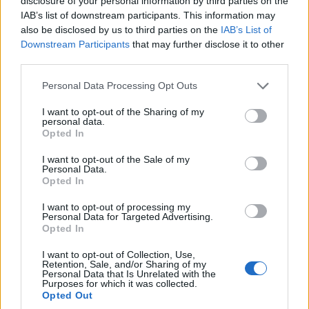
disclosure of your personal information by third parties on the
IAB’s list of downstream participants. This information may
also be disclosed by us to third parties on the
IAB’s List of
Downstream Participants
that may further disclose it to other
third parties.
Please note that this website/app uses one or more Google
Personal Data Processing Opt Outs
services and may gather and store information including but
not limited to your visit or usage behaviour. You may click to
I want to opt-out of the Sharing of my
personal data.
grant or deny consent to Google and its third-party tags to
Opted In
use your data for below specified purposes in below Google
consent section.
I want to opt-out of the Sale of my
Personal Data.
Opted In
I want to opt-out of processing my
Personal Data for Targeted Advertising.
Opted In
Σαν σήμερα το 1981
, ο
Άρι Βάτανεν
κατέκτησε
I want to opt-out of Collection, Use,
Retention, Sale, and/or Sharing of my
το Ράλλυ Ακρόπολις για δεύτερη συνεχόμενη
Personal Data that Is Unrelated with the
Purposes for which it was collected.
χρονιά και σημείωσε τη δεύτερη νίκη του στο
Opted Out
Παγκόσμιο Πρωτάθλημα Ράλλυ
(WRC),