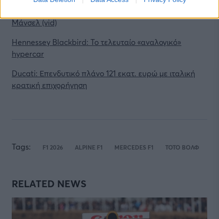
Σαν Σήμερα: Γεννήθηκε το «λιοντάρι» της F1 Νάιτζελ
Μάνσελ (vid)
Hennessey Blackbird: Το τελευταίο «αναλογικό»
hypercar
Ducati: Επενδυτικό πλάνο 121 εκατ. ευρώ με ιταλική
κρατική επιχορήγηση
Tags:
F1 2026
ALPINE F1
MERCEDES F1
ΤΟΤΟ ΒΟΛΦ
RELATED NEWS