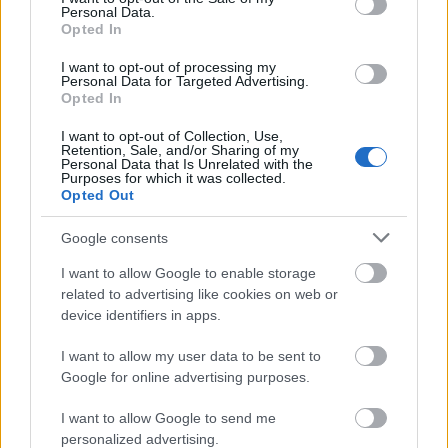
Personal Data.
Opted In
I want to opt-out of processing my
Personal Data for Targeted Advertising.
Opted In
I want to opt-out of Collection, Use,
Retention, Sale, and/or Sharing of my
Personal Data that Is Unrelated with the
Purposes for which it was collected.
Opted Out
Google consents
I want to allow Google to enable storage
Στο νέο επεισόδιο του podcast του gmotion,
related to advertising like cookies on web or
που είναι χορηγία της Ford, οι Κώστας
device identifiers in apps.
Παστρίμας και Στάθης Κοκκορόγιαννης
I want to allow my user data to be sent to
συζητούν τις εντυπωσιακές μονομαχίες στο GP
Google for online advertising purposes.
Καναδά και τα νέα δεδομένα που έφερε η
εγκατάλειψη του George Russell σε συνδυασμό
I want to allow Google to send me
personalized advertising.
με τη νίκη του Kimi Antonelli.