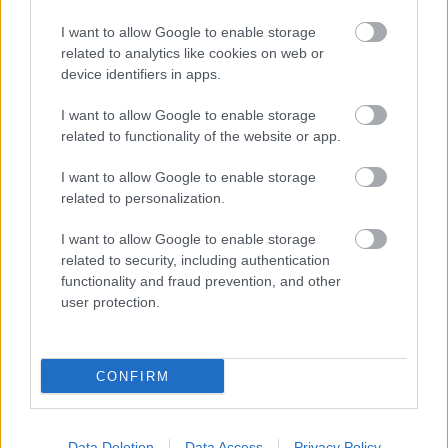
I want to allow Google to enable storage
related to analytics like cookies on web or
device identifiers in apps.
I want to allow Google to enable storage
related to functionality of the website or app.
I want to allow Google to enable storage
related to personalization.
I want to allow Google to enable storage
related to security, including authentication
functionality and fraud prevention, and other
Ακολουθήστε την σελίδα του gMotion στο
Facebook
!
user protection.
@Photo credits:
Alpine media
CONFIRM
ΔΙΑΒΑΣΕ ΑΚΟΜΗ:
Data Deletion
Data Access
Privacy Policy