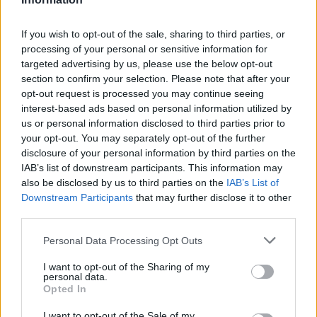
Μέση Ανατολή, με το οποίο είχε συνδεθεί ο τέως
επικεφαλής της Red Bull Racing, Κρίστιαν
If you wish to opt-out of the sale, sharing to third parties, or
Χόρνερ.
processing of your personal or sensitive information for
targeted advertising by us, please use the below opt-out
section to confirm your selection. Please note that after your
opt-out request is processed you may continue seeing
interest-based ads based on personal information utilized by
us or personal information disclosed to third parties prior to
your opt-out. You may separately opt-out of the further
disclosure of your personal information by third parties on the
IAB’s list of downstream participants. This information may
also be disclosed by us to third parties on the
IAB’s List of
Downstream Participants
that may further disclose it to other
third parties.
Please note that this website/app uses one or more Google
Personal Data Processing Opt Outs
services and may gather and store information including but
not limited to your visit or usage behaviour. You may click to
I want to opt-out of the Sharing of my
personal data.
grant or deny consent to Google and its third-party tags to
Opted In
use your data for below specified purposes in below Google
consent section.
I want to opt-out of the Sale of my