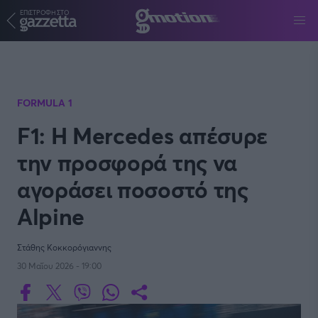
ΕΠΙΣΤΡΟΦΗ ΣΤΟ
Παράκαμψη προς το κυρίως περιεχόμενο
FORMULA 1
F1: Η Mercedes απέσυρε
την προσφορά της να
αγοράσει ποσοστό της
Alpine
Στάθης Κοκκορόγιαννης
30 Μαΐου 2026 - 19:00