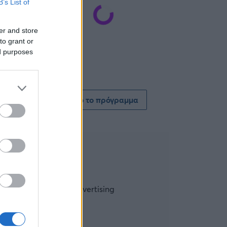
B’s List of
er and store
to grant or
ed purposes
Δείτε όλο το πρόγραμμα