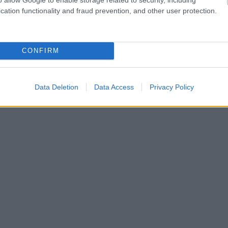
ς επιδόσεις
cation functionality and fraud prevention, and other user protection.
 1.5 TSI EVO2, ο οποίος αποδίδει 177 ίππους και
η Skoda προχώρησε σε βελτιώσεις σε κρίσιμα
ίξει την αυξημένη ισχύ και τις υψηλότερες
CONFIRM
Data Deletion
Data Access
Privacy Policy