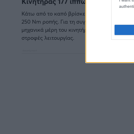
Κινητήρας 177 ίππων και κορυφαίε
authenti
Κάτω από το καπό βρίσκεται ο αναβαθμισμένος
250 Nm ροπής. Για τη συγκεκριμένη έκδοση, 
μηχανικά μέρη του κινητήρα, ώστε να υποστηρ
στροφές λειτουργίας.