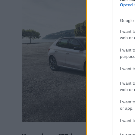
Opted 
Google 
I want t
web or d
I want t
purpose
I want 
I want t
web or d
I want t
or app.
I want t
I want t