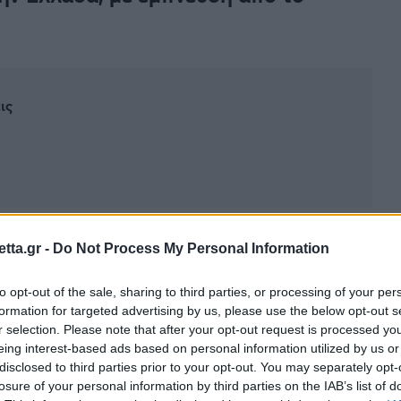
ις
κή αγορά για τη νέα
Fabia 130
, μια ειδική επετειακή
tta.gr -
Do Not Process My Personal Information
υργήθηκε για τον
εορτασμό των 130 χρόνων
to opt-out of the sale, sharing to third parties, or processing of your per
η ισχυρότερο και ταχύτερη Fabia παραγωγής που
formation for targeted advertising by us, please use the below opt-out s
ας αυξημένες επιδόσεις, σπορ χαρακτήρα και
r selection. Please note that after your opt-out request is processed y
στηριότητα της εταιρείας.
eing interest-based ads based on personal information utilized by us or
disclosed to third parties prior to your opt-out. You may separately opt-
130 διαθέτει αναβαθμισμένο κινητήρα, ειδικά
losure of your personal information by third parties on the IAB’s list of