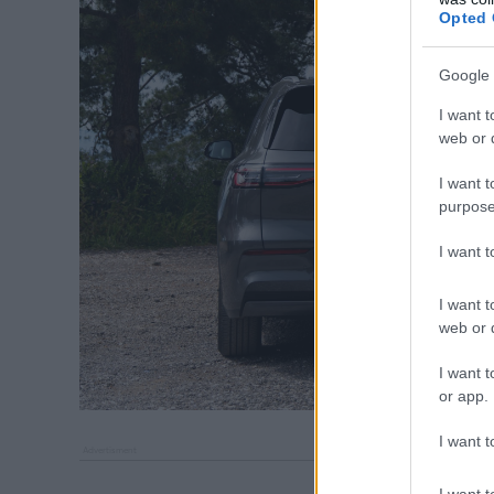
Opted 
Google 
I want t
web or d
I want t
purpose
I want 
I want t
web or d
I want t
or app.
I want t
I want t