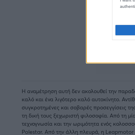
authenti
Η αναμέτρηση αυτή δεν ακολουθεί την παραδ
καλό και ένα λιγότερο καλό αυτοκίνητο. Αντίθ
συγκροτημένες και σοβαρές προσεγγίσεις της
τη δική τους ξεχωριστή φιλοσοφία. Από τη μί
τεχνογνωσία και την ωριμότητα ενός κολοσσο
Polestar. Από την άλλη πλευρά, η Leapmotor