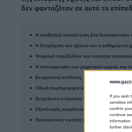
δεν φανταζόταν σε αυτό το επίπεδ
Η αισθητική προσέγγιση δύο διαφορετικών
Η διαχείριση των χώρων και η καθημερινή 
Ψηφιακό περιβάλλον και ποιότητα κατασκε
Η ακτινογραφία των μηχανικών μερών και 
Ενεργειακή απόδοση, πραγματική κατανάλω
www.gazze
Οδική συμπεριφορά και οδηγική αίσθηση σ
If you wish 
Διαχείριση ενέργειας και η πραγματικότητα
sensitive in
Εξοπλισμός ασφάλειας και η σχέση αξίας πρ
confirm you
continue se
Πραγματικός νικητής είναι ο αγοραστής
information 
further disc