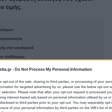
ο τιμής.
 κόσμων
χρηστικότητα
υής στο εσωτερικό
των επιδόσεων
ση και αυτονομία
tta.gr -
Do Not Process My Personal Information
τον δρόμο
to opt-out of the sale, sharing to third parties, or processing of your per
 της φόρτισης
formation for targeted advertising by us, please use the below opt-out s
ος τιμή
r selection. Please note that after your opt-out request is processed y
eing interest-based ads based on personal information utilized by us or
disclosed to third parties prior to your opt-out. You may separately opt-
losure of your personal information by third parties on the IAB’s list of