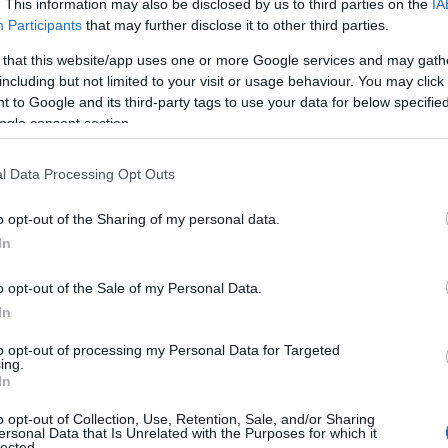
. This information may also be disclosed by us to third parties on the
IA
Participants
that may further disclose it to other third parties.
ια περίοδο βαθιάς μεταμόρφωσης, και η ελληνική
 that this website/app uses one or more Google services and may gath
αυτού του ενδιαφέροντος βρίσκεται η κατηγορία
including but not limited to your visit or usage behaviour. You may click 
ναλωτές αναζητούν πλέον τον ιδανικό συνδυασμό
 to Google and its third-party tags to use your data for below specifi
εχνολογίας και προσιτής λογικής χρήσης. Μέσα σε
ogle consent section.
ιλόδοξοι παίκτες από την Κίνα έρχονται να
l Data Processing Opt Outs
ιο. Το Geely EX5 και το Leapmotor B10 δεν
 αντιπροσωπεύουν τη δυναμική είσοδο δύο
o opt-out of the Sharing of my personal data.
χνική υποστήριξη και ευρωπαϊκό
In
o opt-out of the Sale of my Personal Data.
In
to opt-out of processing my Personal Data for Targeted
ing.
In
o opt-out of Collection, Use, Retention, Sale, and/or Sharing
ersonal Data that Is Unrelated with the Purposes for which it
lected.