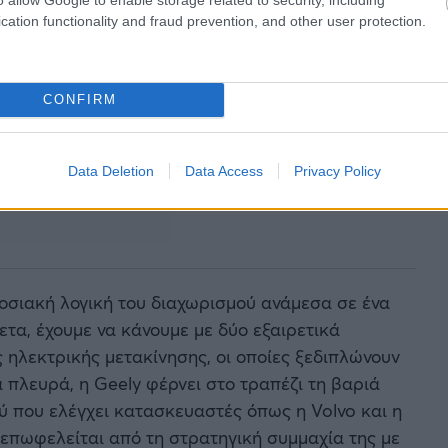
cation functionality and fraud prevention, and other user protection.
CONFIRM
Data Deletion
Data Access
Privacy Policy
οσιακή λογική του διαχωρισμού ανάμεσα σε ένα
ετα, έχουμε να κάνουμε με δύο εξαιρετικά
 ηλεκτρικής μετακίνησης, οι οποίες ξεδιπλώνουν
α πλευρά, η Geely φέρνει στο τραπέζι τη βαριά
ύ που ελέγχει κατασκευαστές όπως η Volvo και η
 επωφελείται από τη στρατηγική συμμαχία της με