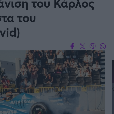
άνιση του Κάρλος
στα του
vid)