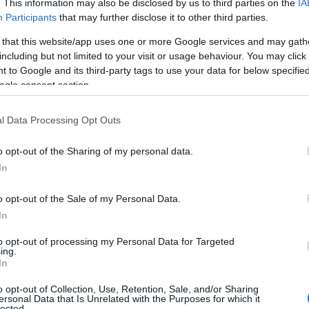
. This information may also be disclosed by us to third parties on the
IA
Participants
that may further disclose it to other third parties.
 that this website/app uses one or more Google services and may gath
including but not limited to your visit or usage behaviour. You may click 
 to Google and its third-party tags to use your data for below specifi
ogle consent section.
️ 💙
l Data Processing Opt Outs
o opt-out of the Sharing of my personal data.
er a mega day in Madrid
In
o opt-out of the Sale of my Personal Data.
In
to opt-out of processing my Personal Data for Targeted
 Racing
ing.
In
ne 7, 2025
o opt-out of Collection, Use, Retention, Sale, and/or Sharing
ersonal Data that Is Unrelated with the Purposes for which it
lected.