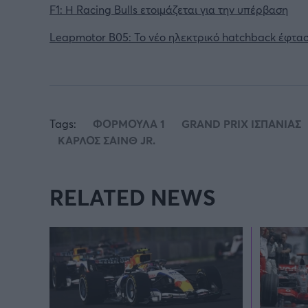
F1: Η Racing Bulls ετοιμάζεται για την υπέρβαση
Leapmotor B05: Το νέο ηλεκτρικό hatchback έφτα
Tags:
ΦΟΡΜΟΥΛΑ 1
GRAND PRIX ΙΣΠΑΝΙΑΣ
ΚΑΡΛΟΣ ΣΑΙΝΘ JR.
RELATED NEWS