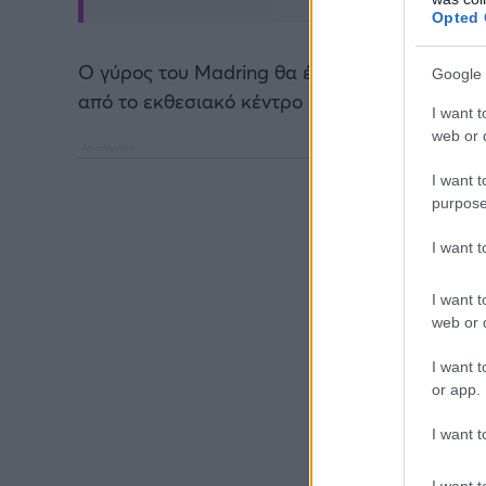
Opted 
Ο γύρος του Madring θα έχει μήκος 5,4 χιλιόμ
Google 
από το εκθεσιακό κέντρο IFEMA, το οποίο φιλ
I want t
web or d
I want t
purpose
I want 
I want t
web or d
I want t
or app.
I want t
I want t