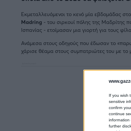
Εκμεταλλευόμενοι το κενό μία εβδομάδας στο 
Madring
- του σιρκουί πόλης της Μαδρίτης πο
Ισπανίας - ετοίμασαν μια γιορτή για τους φίλ
Ανάμεσα στους οδηγούς που έδωσαν το «παρώ
χάρισε θέαμα στους συμπατριώτες του με το μ
www.gazze
If you wish 
sensitive in
confirm you
continue se
information 
further disc