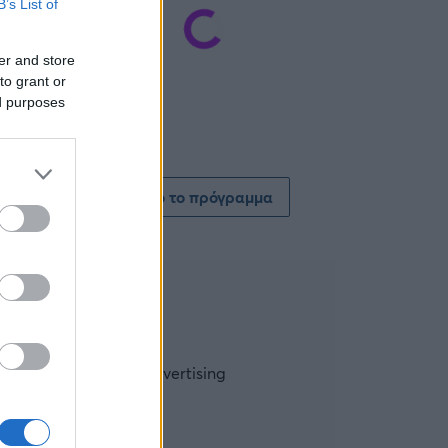
B’s List of
er and store
to grant or
ed purposes
Δείτε όλο το πρόγραμμα