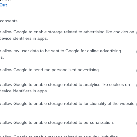
Out
ετρα, εκ των οποίων τα 4,1 χλμ. εκτείνονται γύρω
consents
οξενεί εκθέματα από την ιστορία της Formula 1.
o allow Google to enable storage related to advertising like cookies on
evice identifiers in apps.
o allow my user data to be sent to Google for online advertising
s.
to allow Google to send me personalized advertising.
o allow Google to enable storage related to analytics like cookies on
evice identifiers in apps.
o allow Google to enable storage related to functionality of the website
o allow Google to enable storage related to personalization.
o allow Google to enable storage related to security, including