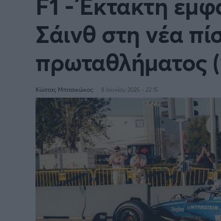
F1 - Έκτακτη εμφ
Σάινθ στη νέα πί
πρωταθλήματος (
Κώστας Μπιτσικώκος
8 Ιουνίου 2025 - 22:15