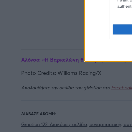
authenti
Αλόνσο: «Η Βαρκελώνη θα παραμείνει στη Fo
Photo Credits: Williams Racing/X
Ακολουθήστε την σελίδα του gMotion στο
Facebook
ΔΙΑΒΑΣΕ ΑΚΟΜΗ:
Gmotion 122: Διακόσιες σελίδες συναρπαστικής αυ