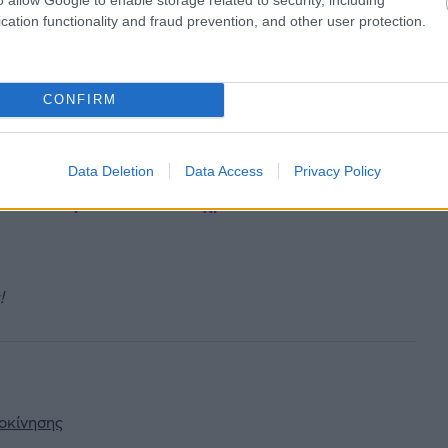
cation functionality and fraud prevention, and other user protection.
CONFIRM
Data Deletion
Data Access
Privacy Policy
rmula 1 για άλλα 20-30 χρόνια»
!
τοκίνησης