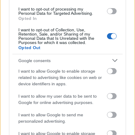
I want to opt-out of processing my
Personal Data for Targeted Advertising.
Opted In
I want to opt-out of Collection, Use,
Retention, Sale, and/or Sharing of my
Personal Data that Is Unrelated with the
Purposes for which it was collected.
Το 2024 οι Αλόνσο και
Στρολ
θα παραμείνουν
Opted Out
teammates αφού ο 42χρονος έχει συμβόλαιο και
Google consents
για την επόμενη σεζόν.
I want to allow Google to enable storage
related to advertising like cookies on web or
device identifiers in apps.
I want to allow my user data to be sent to
Google for online advertising purposes.
I want to allow Google to send me
personalized advertising.
I want to allow Google to enable storage