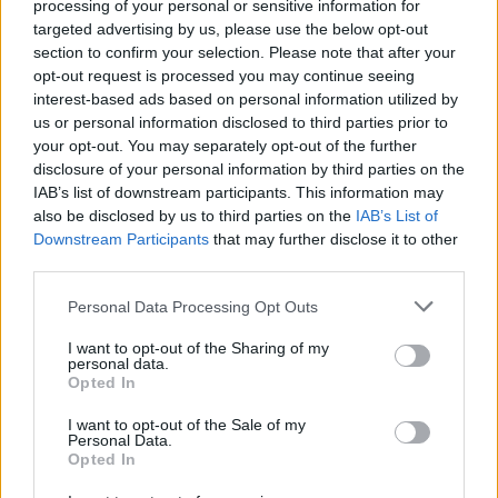
από τα 200 εκατοστά στα 190 εκατοστά, ενώ το
processing of your personal or sensitive information for
targeted advertising by us, please use the below opt-out
μεταξόνιο των μονοθεσίων από τα 360 εκατοστά
section to confirm your selection. Please note that after your
στα 340 εκατοστά. Ο Σίμοντς μάλιστα πιστεύει
opt-out request is processed you may continue seeing
πως μπορεί να επιτευχθεί ο στόχος των 330
interest-based ads based on personal information utilized by
εκατοστών.
us or personal information disclosed to third parties prior to
your opt-out. You may separately opt-out of the further
disclosure of your personal information by third parties on the
Αεροδυναμική σε νέο επίπεδο
IAB’s list of downstream participants. This information may
also be disclosed by us to third parties on the
IAB’s List of
Οι προσομοιώσεις κάνουν λόγο για 40% μείωση
Downstream Participants
that may further disclose it to other
στην αεροδυναμική απόδοση των μονοθεσίων σε
third parties.
σχέση με τα φετινά. Λόγω των ενεργών
Please note that this website/app uses one or more Google
Personal Data Processing Opt Outs
αεροδυναμικών εξαρτημάτων, που ακόμα δεν
services and may gather and store information including but
έχει καθοριστεί το μέγεθός τους, η ταχύτητα των
not limited to your visit or usage behaviour. You may click to
I want to opt-out of the Sharing of my
personal data.
grant or deny consent to Google and its third-party tags to
αγωνιστικών θα είναι παραπλήσια με σήμερα.
Opted In
use your data for below specified purposes in below Google
consent section.
I want to opt-out of the Sale of my
Επιπλέον αλλαγές στην αρχιτεκτονική των
Personal Data.
μονοθεσίων θα μειώσουν την επίδραση των
Opted In
αεροδυναμικών βοηθημάτων όπως το DRS στις