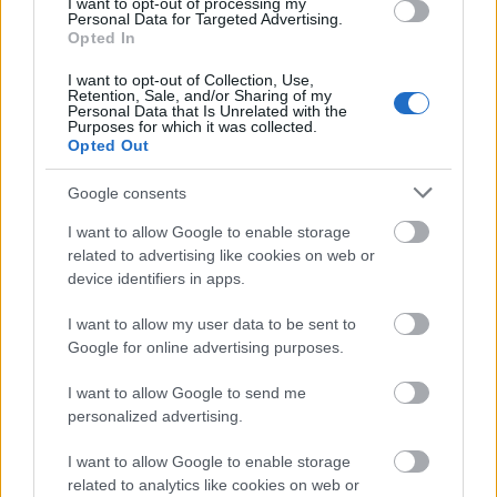
I want to opt-out of processing my
μάχες. Σύμφωνα με τον
Σίμοντς
, ορισμένες ιδέες
Personal Data for Targeted Advertising.
Opted In
που δεν εφαρμόστηκαν στους τωρινούς
κανονισμούς θα υιοθετηθούν σε αυτούς του
I want to opt-out of Collection, Use,
Retention, Sale, and/or Sharing of my
2026. Με στόχο να μπορούν τα μονοθέσια να
Personal Data that Is Unrelated with the
Purposes for which it was collected.
μάχονται δίχως να επηρεάζονται σε μεγάλο
Opted Out
βαθμό από τον ακάθαρτο αέρα.
Google consents
I want to allow Google to enable storage
related to advertising like cookies on web or
device identifiers in apps.
I want to allow my user data to be sent to
Google for online advertising purposes.
I want to allow Google to send me
personalized advertising.
I want to allow Google to enable storage
related to analytics like cookies on web or