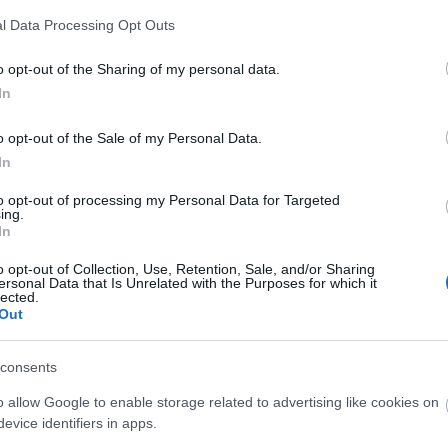
ει να εξετάσουν πιο συχνά την παρουσία γυναικείων αγ
l Data Processing Opt Outs
ξε την πόρτα για περισσότερα night sessions γυναικών
o opt-out of the Sharing of my personal data.
In
o opt-out of the Sale of my Personal Data.
In
to opt-out of processing my Personal Data for Targeted
ing.
In
o opt-out of Collection, Use, Retention, Sale, and/or Sharing
ersonal Data that Is Unrelated with the Purposes for which it
lected.
Out
consents
o allow Google to enable storage related to advertising like cookies on
evice identifiers in apps.