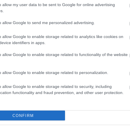
o allow my user data to be sent to Google for online advertising
s.
ς παίκτρια. Είναι σίγουρα μαχήτρια και εξαιρετική τε
επίπεδο. Μετά τη γέννηση του παιδιού της, αυτό που κ
to allow Google to send me personalized advertising.
o allow Google to enable storage related to analytics like cookies on
evice identifiers in apps.
o allow Google to enable storage related to functionality of the website
o allow Google to enable storage related to personalization.
o allow Google to enable storage related to security, including
cation functionality and fraud prevention, and other user protection.
CONFIRM