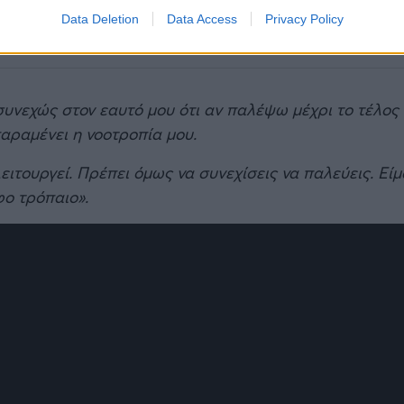
Data Deletion
Data Access
Privacy Policy
υνεχώς στον εαυτό μου ότι αν παλέψω μέχρι το τέλος 
παραμένει η νοοτροπία μου.
ιτουργεί. Πρέπει όμως να συνεχίσεις να παλεύεις. Είμ
φο τρόπαιο».