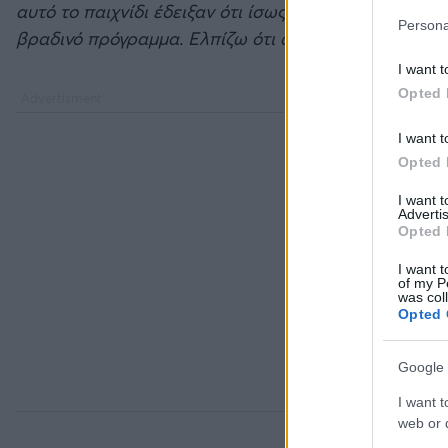
αυτό το παιχνίδι έδειξαν ότι ίσως στο μέλλον πρέπ
Persona
βραδινό πρόγραμμα. Ελπίζω ότι αυτός ο αγώνας άνοι
I want t
Opted 
I want t
Opted 
I want 
Advertis
Opted 
I want t
of my P
was col
Opted 
Google 
I want t
web or d