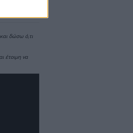
και δώσω ό,τι
αι έτοιμη να