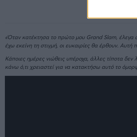
«Όταν κατέκτησα το πρώτο μου Grand Slam, έλεγα σ
έχω εκείνη τη στιγμή, οι ευκαιρίες θα έρθουν. Αυτή 
Κάποιες ημέρες νιώθεις υπέροχα, άλλες τίποτα δεν λε
κάνω ό,τι χρειαστεί για να κατακτήσω αυτό το όμορ