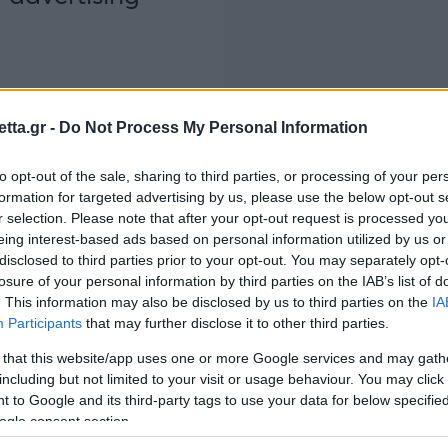
tta.gr -
Do Not Process My Personal Information
to opt-out of the sale, sharing to third parties, or processing of your per
αρά της, ελπίζοντας πως ο αγώνας αυτός ήταν το πρώ
formation for targeted advertising by us, please use the below opt-out s
ion
. Παράλληλα, η ίδια είπε λίγα λόγια για την αντίπαλό
r selection. Please note that after your opt-out request is processed y
eing interest-based ads based on personal information utilized by us or
πίας της στα
Grand Slam
.
disclosed to third parties prior to your opt-out. You may separately opt-
losure of your personal information by third parties on the IAB’s list of
λένκα
. This information may also be disclosed by us to third parties on the
IA
Participants
that may further disclose it to other third parties.
 that this website/app uses one or more Google services and may gath
including but not limited to your visit or usage behaviour. You may click 
 to Google and its third-party tags to use your data for below specifi
όμι ήταν το night session. Ήταν πραγματικά απολαυστ
ogle consent section.
ταν η σωστή κίνηση. Η ατμόσφαιρα και η προσοχή που