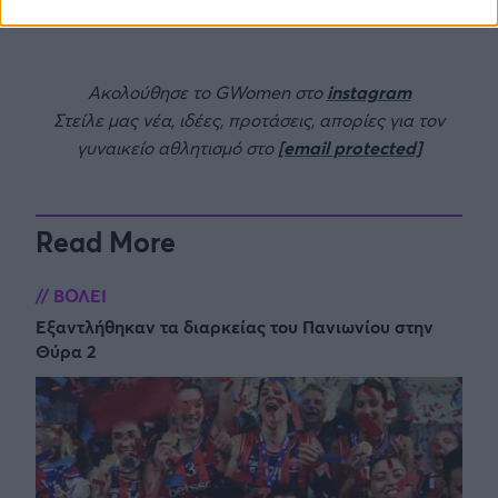
Ευρωπαϊκό πρωτάθλημα του Βερολίνου.
Ακολούθησε το GWomen στο
instagram
Στείλε μας νέα, ιδέες, προτάσεις, απορίες για τον
γυναικείο αθλητισμό στο
[email protected]
Read More
ΒΟΛΕΙ
Εξαντλήθηκαν τα διαρκείας του Πανιωνίου στην
Θύρα 2