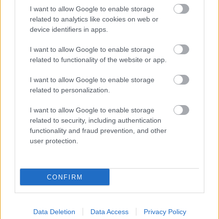
I want to allow Google to enable storage
related to analytics like cookies on web or
device identifiers in apps.
I want to allow Google to enable storage
related to functionality of the website or app.
I want to allow Google to enable storage
related to personalization.
I want to allow Google to enable storage
related to security, including authentication
functionality and fraud prevention, and other
user protection.
CONFIRM
Για την
Παπαχρήστου
ήταν η μεγαλύτερη επιτυχία
της καριέρας της μέχρι εκείνη την στιγμή, καθώς
δύο χρόνια μετά ακολούθησε το χρυσό στο
Data Deletion
Data Access
Privacy Policy