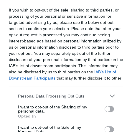
If you wish to opt-out of the sale, sharing to third parties, or
processing of your personal or sensitive information for
targeted advertising by us, please use the below opt-out
section to confirm your selection. Please note that after your
opt-out request is processed you may continue seeing
interest-based ads based on personal information utilized by
Σε έναν αγώνα που δεν είχε μεγάλες επιδόσεις, η
us or personal information disclosed to third parties prior to
Παπαχρήστου
εκμεταλλεύτηκε τις συνθήκες και
your opt-out. You may separately opt-out of the further
με ένα μόλις έγκυρο άλμα στα 14,15μ. κατάφερε να
disclosure of your personal information by third parties on the
«κλέψει» το μετάλλιο από τις αντιπάλους της.
IAB’s list of downstream participants. This information may
also be disclosed by us to third parties on the
IAB’s List of
Ο αγώνας σημαδεύτηκε από πολλά άκυρα άλματα,
Downstream Participants
that may further disclose it to other
third parties.
καθώς εκτός της Παπαχρήστου που είχε 5 άκυρα
(και ένα έγκυρο που της έδωσε το μετάλλιο), πέντε
Please note that this website/app uses one or more Google
Personal Data Processing Opt Outs
services and may gather and store information including but
άκυρα είχε και η νικήτρια του αγώνα, η
Γιουλιμάρ
not limited to your visit or usage behaviour. You may click to
I want to opt-out of the Sharing of my
Ρόχας,
που στο μόνο καλό της άλμα έκανε επίδοση
personal data.
grant or deny consent to Google and its third-party tags to
Opted In
14,41μ.
use your data for below specified purposes in below Google
consent section.
I want to opt-out of the Sale of my
Μόνο τρεις αθλήτριες στον τελικό δεν είχαν
Personal Data.