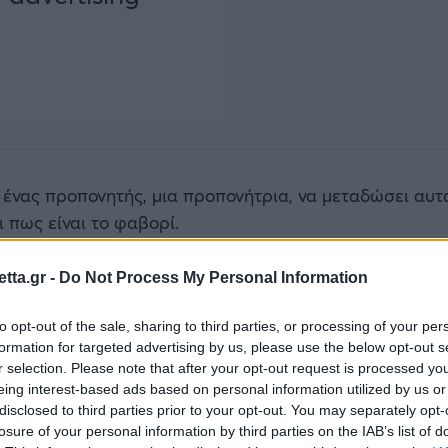
α ένας προπονητής, μια προπονήτρια, να μεταδώσει αυτά
ι πως είναι το φαβορί.
 σε σχέση με τους παίκτες. «
Όταν είσαι μέσα στο νερό
tta.gr -
Do Not Process My Personal Information
οδηγίες, καθοδηγείς
» έλεγε στο
Gazzetta
η
Αντιγόνη 
phy με την Ντουναουιβάρος στην Ουγγαρία.
to opt-out of the sale, sharing to third parties, or processing of your per
formation for targeted advertising by us, please use the below opt-out s
 τις μίνι κορασίδες»
r selection. Please note that after your opt-out request is processed y
eing interest-based ads based on personal information utilized by us or
disclosed to third parties prior to your opt-out. You may separately opt-
 δεν έδωσαν δικαιώματα στις παίκτριες της
Ντουναου
losure of your personal information by third parties on the IAB’s list of