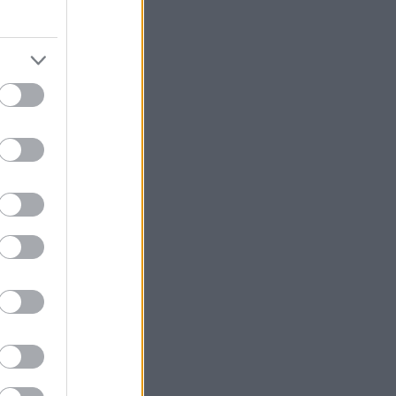
κάτσε να δω στο
άτειο», όταν τα