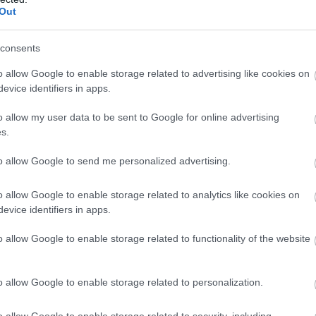
Out
λιαγμένης, έχω δύο Κύπελλα ως προπονήτρια (γέλια), 
consents
η
Αντιγόνη Ρουμπέση
αργά χθες το βράδυ στο «Παπαστρ
o allow Google to enable storage related to advertising like cookies on
ίχαν πέσει.
evice identifiers in apps.
o allow my user data to be sent to Google for online advertising
s.
to allow Google to send me personalized advertising.
αι
o allow Google to enable storage related to analytics like cookies on
evice identifiers in apps.
o allow Google to enable storage related to functionality of the website
o allow Google to enable storage related to personalization.
o allow Google to enable storage related to security, including