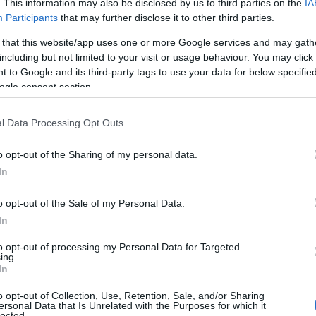
. This information may also be disclosed by us to third parties on the
IA
ο 5-1 στο πρώτο οκτάλεπτο τελείωσαν τον 2ο τελικό, 
Participants
that may further disclose it to other third parties.
ικός νίκησε ξανά την ουγγρική ομάδα με 14-9
και με 
 that this website/app uses one or more Google services and may gath
 του το δεύτερο Len Trophy της γυναικείας ομάδας υδ
including but not limited to your visit or usage behaviour. You may click 
ία του.
 to Google and its third-party tags to use your data for below specifi
ogle consent section.
l Data Processing Opt Outs
o opt-out of the Sharing of my personal data.
In
o opt-out of the Sale of my Personal Data.
In
to opt-out of processing my Personal Data for Targeted
ing.
In
o opt-out of Collection, Use, Retention, Sale, and/or Sharing
ersonal Data that Is Unrelated with the Purposes for which it
lected.