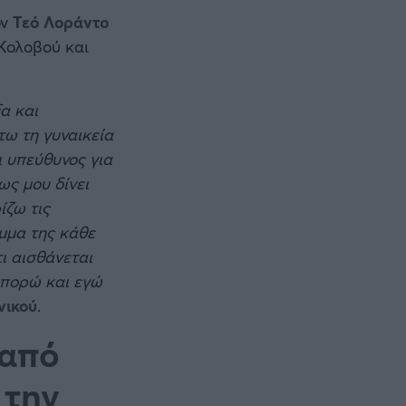
ον
Τεό Λοράντο
 Κολοβού και
α και
ω τη γυναικεία
ι υπεύθυνος για
ως μου δίνει
ίζω τις
μμα της κάθε
ι αισθάνεται
μπορώ και εγώ
νικού
.
 από
 την