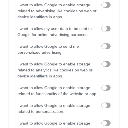
I want to allow Google to enable storage
related to advertising like cookies on web or
device identifiers in apps.
Drama ahead of
I want to allow my user data to be sent to
lights out!
Google for online advertising purposes.
@BradBinder_33
I want to allow Google to send me
personalized advertising.
starts from the pit
I want to allow Google to enable storage
#CatalanGP
lane❌
related to analytics like cookies on web or
device identifiers in apps.
🏁
I want to allow Google to enable storage
pic.twitter.com/CRpCk9
related to functionality of the website or app.
I want to allow Google to enable storage
related to personalization.
— MotoGP™🏁
I want to allow Google to enable storage
May 17,
(@MotoGP)