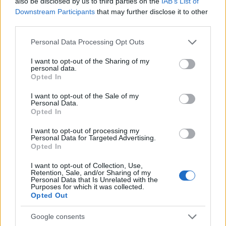
also be disclosed by us to third parties on the
IAB’s List of
Downstream Participants
that may further disclose it to other
third parties.
Υπάρχει κρίση στη διαχείριση των
Please note that this website/app uses one or more Google
αγώνων;
Personal Data Processing Opt Outs
services and may gather and store information including but
not limited to your visit or usage behaviour. You may click to
I want to opt-out of the Sharing of my
Το δεύτερο μεγάλο ερώτημα μετατοπίζει το
personal data.
grant or deny consent to Google and its third-party tags to
ενδιαφέρον από τη σέλα της μοτοσικλέτας στα
Opted In
use your data for below specified purposes in below Google
κέντρα αποφάσεων: Υπάρχει κρίση στη
consent section.
I want to opt-out of the Sale of my
Personal Data.
διαχείριση των αγώνων και στην «αστυνόμευση»
Opted In
των κανονισμών; Πριν από την ξαφνική βλάβη
I want to opt-out of processing my
στην KTM του Πέδρο Ακόστα, η οποία στάθηκε η
Personal Data for Targeted Advertising.
αφορμή για τον τη σύγκρουση με τον Άλεξ
Opted In
Μάρκεθ και τις αλυσιδωτές συνέπειές της,
I want to opt-out of Collection, Use,
άλλες τρεις από τις τέσσερις μοτοσικλέτες του
Retention, Sale, and/or Sharing of my
Personal Data that Is Unrelated with the
ίδιου κατασκευαστή είχαν ήδη παρουσιάσει
Purposes for which it was collected.
Opted Out
μηχανικά προβλήματα κατά τη διάρκεια του
διημέρου.
Google consents