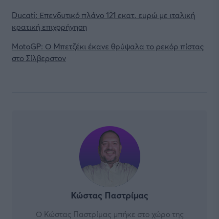
Ducati: Επενδυτικό πλάνο 121 εκατ. ευρώ με ιταλική
κρατική επιχορήγηση
MotoGP: Ο Μπετζέκι έκανε θρύψαλα το ρεκόρ πίστας
στο Σίλβερστον
Κώστας Παστρίμας
Ο Κώστας Παστρίμας μπήκε στο χώρο της