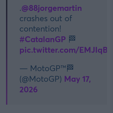
@88jorgemartin
.
crashes out of
contention!
#CatalanGP
🏁
pic.twitter.com/EMJIqB
— MotoGP™🏁
May 17,
(@MotoGP)
2026