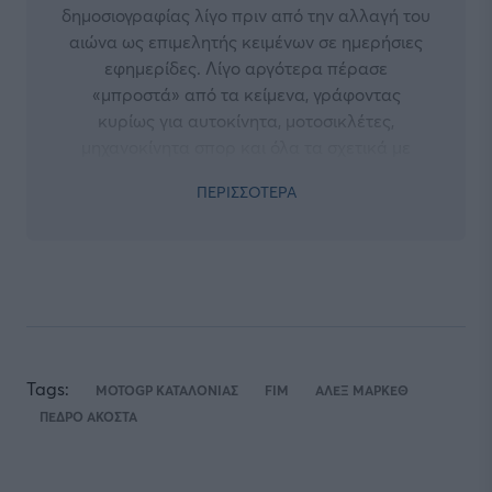
δημοσιογραφίας λίγο πριν από την αλλαγή του
αιώνα ως επιμελητής κειμένων σε ημερήσιες
εφημερίδες. Λίγο αργότερα πέρασε
«μπροστά» από τα κείμενα, γράφοντας
κυρίως για αυτοκίνητα, μοτοσικλέτες,
μηχανοκίνητα σπορ και όλα τα σχετικά με
αυτά. Από νωρίς πίστεψε στη δύναμη του
ΠΕΡΙΣΣΟΤΕΡΑ
διαδικτύου, την εποχή που δεν ήταν ούτε κατά
διάνοια όσο διαδεδομένο είναι πλέον,
«χτίζοντας» τα μέσα που ήταν οι πρωτοπόροι
της εποχής τους. Ανήκει στο δυναμικό της
Liquid από το 2021.
Tags:
MOTOGP ΚΑΤΑΛΟΝΙΑΣ
FIM
ΑΛΕΞ ΜΑΡΚΕΘ
ΠΕΔΡΟ ΑΚΟΣΤΑ