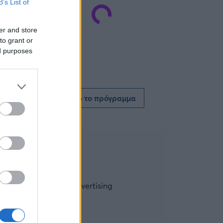
B’s List of
er and store
to grant or
ed purposes
Δείτε όλο το πρόγραμμα