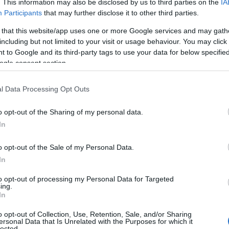
. This information may also be disclosed by us to third parties on the
IA
Participants
that may further disclose it to other third parties.
 that this website/app uses one or more Google services and may gath
including but not limited to your visit or usage behaviour. You may click 
 to Google and its third-party tags to use your data for below specifi
ogle consent section.
l Data Processing Opt Outs
αμότο
. Μετά από μια σχεδόν αδιάφορη πορεία στις
σύντομο πέρασμα από το
Super GT
, ο Ιάπωνας
o opt-out of the Sharing of my personal data.
ερο μισό του 2006 μέσω της νεοφώτιστης Super
In
νολικά 21 εμφανίσεις μοιρασμένες ανά 7 αγώνες σε
ων μοιραία περιόρισε τον Γιαμαμότο στις
o opt-out of the Sale of my Personal Data.
χιστον να τερματίζει συστηματικά και να
In
007 ως καλύτερο πλασάρισμα. Ο Γιαμαμότο
to opt-out of processing my Personal Data for Targeted
ing.
πλέον δραστηριοποιείται ενεργά στην χώρα του ως
In
ς.
o opt-out of Collection, Use, Retention, Sale, and/or Sharing
ersonal Data that Is Unrelated with the Purposes for which it
lected.