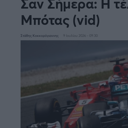
Σαν Σήμερα: Η τέ
Μπότας (vid)
Στάθης Κοκκορόγιαννης
9 Ιουλίου 2026 - 09:30