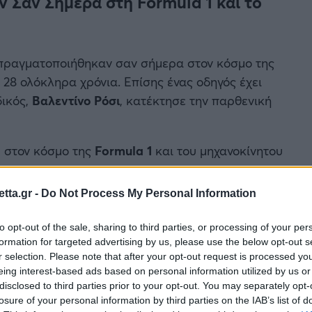
ν Σαν Σήμερα στη Formula 1 και το
ς πραγματοποιήθηκαν σαν σήμερα στον κόσμο της
 28 ολόκληρα χρόνια. Επίσης ένας οδηγός έχει
δικός,
Βαλεντίνο Ρόσι
, κατέκτησε την παρθενική
7, στον κόσμο της
Formula 1
και του μηχανοκίνητου
tta.gr -
Do Not Process My Personal Information
to opt-out of the sale, sharing to third parties, or processing of your per
formation for targeted advertising by us, please use the below opt-out s
r selection. Please note that after your opt-out request is processed y
eing interest-based ads based on personal information utilized by us or
disclosed to third parties prior to your opt-out. You may separately opt-
losure of your personal information by third parties on the IAB’s list of