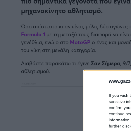
πιο σημαντικά γεγονότα που έγινα
μηχανοκίνητο αθλητισμό.
Όσο απίστευτο κι αν είναι, μόλις δύο αγώνε
Formula 1
με τη μεταξύ τους διαφορά να είναι
γενέθλια, ενώ ο στο
MotoGP
o ένας και μονα
του νίκη στη μεγάλη κατηγορία.
Διαβάστε παρακάτω τι έγινε
Σαν Σήμερα
, 9/
αθλητισμού.
www.gazze
If you wish 
sensitive in
confirm you
continue se
information 
further disc