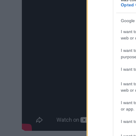
Opted 
Google 
I want t
web or d
I want t
purpose
I want 
I want t
web or d
I want t
or app.
I want t
I want t