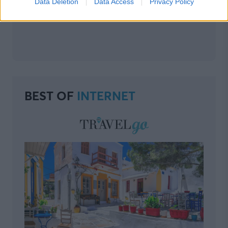
Data Deletion
Data Access
Privacy Policy
BEST OF
INTERNET