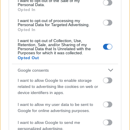
I want to opt-out of the Sale of my
Personal Data.
Opted In
FORMULA 1
05/08/2026 - 10:00
Σαν Σήμερα: Η πρώτη νίκη του Χάμιλτον στην
I want to opt-out of processing my
Ουγγαρία (vid)
Personal Data for Targeted Advertising.
Opted In
I want to opt-out of Collection, Use,
Retention, Sale, and/or Sharing of my
Personal Data that Is Unrelated with the
Purposes for which it was collected.
Opted Out
Google consents
I want to allow Google to enable storage
related to advertising like cookies on web or
device identifiers in apps.
I want to allow my user data to be sent to
FORMULA 1
04/08/2026 - 21:30
Google for online advertising purposes.
Όταν ο Ντόναλντ Τραμπ ήθελε να κάνει αγώνα
I want to allow Google to send me
F1 στο Νιου Τζέρσεϊ
personalized advertising.