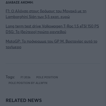
ΔΙΑΒΑΣΕ ΑΚΟΜΗ:
F1: Ο Αλόνσο στους δρόμους του Μονακό με τη
Lamborghini Sián των 5,5 εκατ. ευρώ
Long term test drive Volkswagen T-Roc 1.5 eTSI 150 PS
DSG: Το (δεύτερο) πρώτο ραντεβού
MotoGP: Το πρόγραμμα του GP Μ. Βρετανίας αυτό το
τριήμερο
Tags:
F1 2026
POLE POSITION
POLE POSITION BY ALLWYN
RELATED NEWS