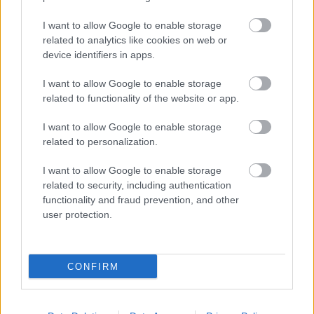
I want to allow Google to enable storage
related to analytics like cookies on web or
device identifiers in apps.
Για να προσθέσεις το
I want to allow Google to enable storage
σχόλιο σου πρέπει να
related to functionality of the website or app.
συνδεθείς στο my
I want to allow Google to enable storage
gazzetta!
related to personalization.
I want to allow Google to enable storage
Εγγραφή
Σύνδεση
related to security, including authentication
functionality and fraud prevention, and other
user protection.
CONFIRM