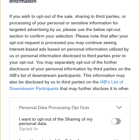
Information
If you wish to opt-out of the sale, sharing to third parties, or
processing of your personal or sensitive information for
targeted advertising by us, please use the below opt-out
section to confirm your selection. Please note that after your
opt-out request is processed you may continue seeing
FORMULA 1
interest-based ads based on personal information utilized by
05/08/2026 - 14:30
us or personal information disclosed to third parties prior to
Η Racing Bulls ετοιμάζεται για την υπέρβαση
your opt-out. You may separately opt-out of the further
disclosure of your personal information by third parties on the
IAB’s list of downstream participants. This information may
also be disclosed by us to third parties on the
IAB’s List of
Downstream Participants
that may further disclose it to other
third parties.
Please note that this website/app uses one or more Google
Personal Data Processing Opt Outs
services and may gather and store information including but
not limited to your visit or usage behaviour. You may click to
I want to opt-out of the Sharing of my
personal data.
grant or deny consent to Google and its third-party tags to
Opted In
use your data for below specified purposes in below Google
consent section.