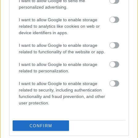
I want to allow Google to send me
personalized advertising.
I want to allow Google to enable storage
related to analytics like cookies on web or
device identifiers in apps.
I want to allow Google to enable storage
related to functionality of the website or app.
I want to allow Google to enable storage
related to personalization.
I want to allow Google to enable storage
Το κορυφαίο επίπεδο εξοπλισμού La Prima
related to security, including authentication
functionality and fraud prevention, and other
διαθέτει επιπλέον ζάντες αλουμινίου 17”, κάμερα
user protection.
οπισθοπορείας, εμπρός αισθητήρες
παρκαρίσματος, 2 θύρες USB-C για τους πίσω
επιβάτες, σύστημα πλοήγησης, αυτόματο
CONFIRM
κλιματισμό, αισθητήρα βροχής, μπάρες οροφής,