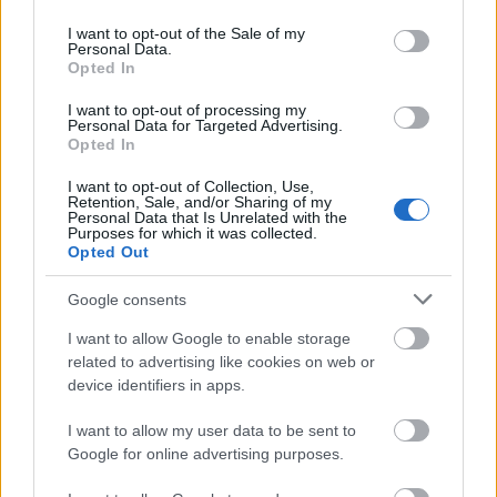
use your data for below specified purposes in below Google
θερμαινόμενοι και με LED φλας, ενώ
consent section.
I want to opt-out of the Sale of my
Personal Data.
επιπρόσθετα είναι βαμμένοι μαύροι όπως και οι
Opted In
εξωτερικές χειρολαβές στις πόρτες.
I want to opt-out of processing my
Personal Data for Targeted Advertising.
Opted In
I want to opt-out of Collection, Use,
Retention, Sale, and/or Sharing of my
Personal Data that Is Unrelated with the
Purposes for which it was collected.
Opted Out
Google consents
I want to allow Google to enable storage
related to advertising like cookies on web or
device identifiers in apps.
I want to allow my user data to be sent to
Google for online advertising purposes.