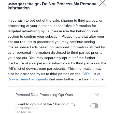
www.gazzetta.gr -
Do Not Process My Personal
Information
If you wish to opt-out of the sale, sharing to third parties, or
processing of your personal or sensitive information for
targeted advertising by us, please use the below opt-out
section to confirm your selection. Please note that after your
opt-out request is processed you may continue seeing
interest-based ads based on personal information utilized by
us or personal information disclosed to third parties prior to
your opt-out. You may separately opt-out of the further
disclosure of your personal information by third parties on the
IAB’s list of downstream participants. This information may
also be disclosed by us to third parties on the
IAB’s List of
Το Icon προσθέτει infotainment με οθόνη αφής
Downstream Participants
that may further disclose it to other
10,25” και ασύρματο Android Auto/Apple
third parties.
CarPlay, μια ακόμα θύρα USB-C, Cruise Control
Please note that this website/app uses one or more Google
Personal Data Processing Opt Outs
και Speed limiter, αυτόματους προβολείς LED
services and may gather and store information including but
not limited to your visit or usage behaviour. You may click to
I want to opt-out of the Sharing of my
και πίσω φώτα LED. Επίσης, οι εξωτερικοί
personal data.
grant or deny consent to Google and its third-party tags to
καθρέφτες είναι ηλεκτρικά ρυθμιζόμενοι,
Opted In