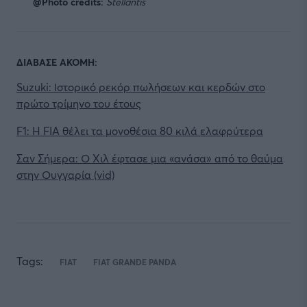
@Photo credits:
Stellantis
ΔΙΑΒΑΣΕ ΑΚΟΜΗ:
Suzuki: Ιστορικό ρεκόρ πωλήσεων και κερδών στο
πρώτο τρίμηνο του έτους
F1: H FIA θέλει τα μονοθέσια 80 κιλά ελαφρύτερα
Σαν Σήμερα: Ο Χιλ έφτασε μια «ανάσα» από το θαύμα
στην Ουγγαρία (vid)
Tags:
FIAT
FIAT GRANDE PANDA