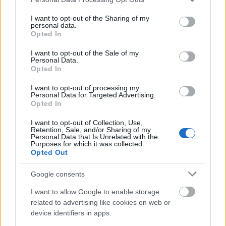
services and may gather and store information including but
not limited to your visit or usage behaviour. You may click to
I want to opt-out of the Sharing of my
personal data.
grant or deny consent to Google and its third-party tags to
Opted In
use your data for below specified purposes in below Google
Ακολουθήστε την σελίδα του gMotion στο
Facebook
!
consent section.
I want to opt-out of the Sale of my
Personal Data.
Opted In
ΔΙΑΒΑΣΕ ΑΚΟΜΗ:
I want to opt-out of processing my
Personal Data for Targeted Advertising.
Opted In
Ο Κριστιάνο Ρονάλντο έχει ένα από τα πιο εξωφρενικά
γκαράζ στον πλανήτη
I want to opt-out of Collection, Use,
Retention, Sale, and/or Sharing of my
Σαν Σήμερα: Γεννήθηκε το «λιοντάρι» της F1 Νάιτζελ
Personal Data that Is Unrelated with the
Purposes for which it was collected.
Μάνσελ (vid)
Opted Out
Hennessey Blackbird: Το τελευταίο «αναλογικό»
Google consents
hypercar
I want to allow Google to enable storage
related to advertising like cookies on web or
device identifiers in apps.