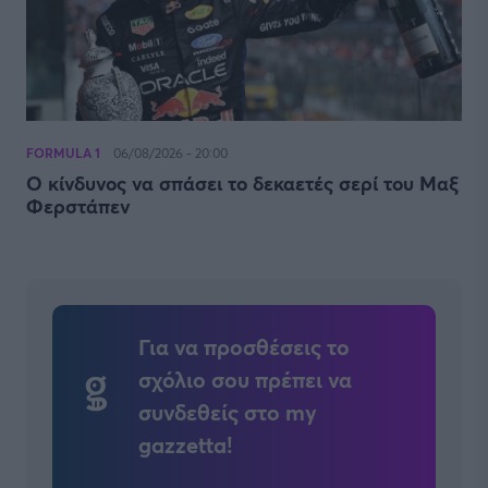
FORMULA 1
06/08/2026 - 20:00
Ο κίνδυνος να σπάσει το δεκαετές σερί του Μαξ
Φερστάπεν
Για να προσθέσεις το
σχόλιο σου πρέπει να
συνδεθείς στο my
gazzetta!