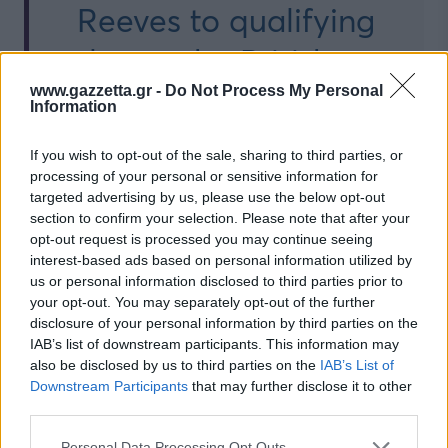
Reeves to qualifying
day at the British
Grand Prix
www.gazzetta.gr -
Do Not Process My Personal
Information
#BritishGP
If you wish to opt-out of the sale, sharing to third parties, or
#formula1
processing of your personal or sensitive information for
targeted advertising by us, please use the below opt-out
#KeanuReeves
section to confirm your selection. Please note that after your
opt-out request is processed you may continue seeing
pic.twitter.com/pqV8rkT
interest-based ads based on personal information utilized by
us or personal information disclosed to third parties prior to
your opt-out. You may separately opt-out of the further
disclosure of your personal information by third parties on the
— F1 Media
IAB’s list of downstream participants. This information may
also be disclosed by us to third parties on the
IAB’s List of
July 2,
(@F1Media)
Downstream Participants
that may further disclose it to other
third parties.
2022
Please note that this website/app uses one or more Google
Personal Data Processing Opt Outs