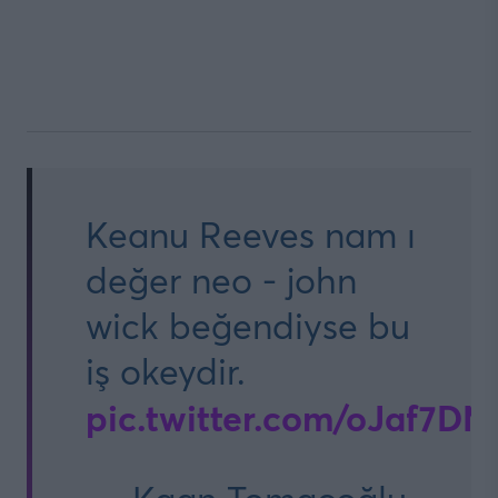
Keanu Reeves nam ı
değer neo - john
wick beğendiyse bu
iş okeydir.
pic.twitter.com/oJaf7D