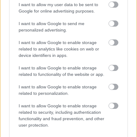
I want to allow my user data to be sent to
Google for online advertising purposes.
Tags:
ΦΟΡΜΟΥΛΑ 1
FORMULA 1
F1
1
ASTON MARTIN F1
GRAND PRIX Μ. ΒΡΕΤΑΝΙΑΣ
I want to allow Google to send me
ΣΤΕΦΑΝΟ ΝΤΟΜΕΝΙΚΑΛΙ
ΜΙΚΑ ΧΑΚΙΝΕΝ
personalized advertising.
I want to allow Google to enable storage
RELATED NEWS
related to analytics like cookies on web or
device identifiers in apps.
I want to allow Google to enable storage
related to functionality of the website or app.
I want to allow Google to enable storage
related to personalization.
I want to allow Google to enable storage
related to security, including authentication
functionality and fraud prevention, and other
user protection.
FORMULA 1
08/08/2026 - 10:00