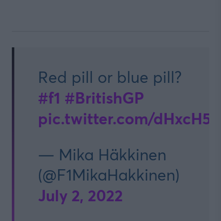
Red pill or blue pill?
#f1
#BritishGP
pic.twitter.com/dHxcH
— Mika Häkkinen
(@F1MikaHakkinen)
July 2, 2022