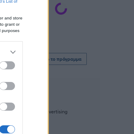
B’s List of
er and store
to grant or
ed purposes
Δείτε όλο το πρόγραμμα