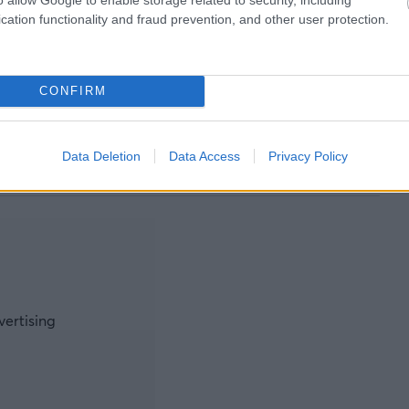
cation functionality and fraud prevention, and other user protection.
α τέταρτος, ο Αυστριακός έσπευσε να του μιλήσει
υτή τη στιγμή οδηγείς ένα μονοθέσιο σκ@τ@. Σου
λύσεις
».
CONFIRM
παιδιά, πολύ καλή δουλειά με τη στρατηγική. Σας
Data Deletion
Data Access
Privacy Policy