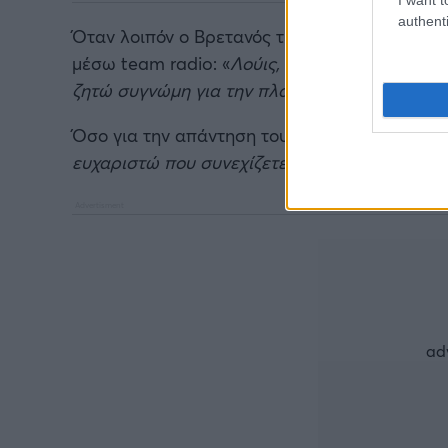
authenti
Όταν λοιπόν ο Βρετανός τερμάτισε και μάλιστ
μέσω team radio: «
Λούις, όλοι ξέρουμε πως α
ζητώ συγνώμη για την πλάτη σου, θα βρούμε 
Όσο για την απάντηση του Χάμιλτον: «
Μπράβο 
ευχαριστώ που συνεχίζετε να πιέζετε
».