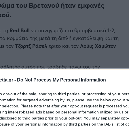
 σώμα του Βρετανού ήταν εμφανές
κού.
ε τη
Red Bull
να πανηγυρίζει το θριαμβευτικό 1-2,
τα κομμάτια της μετά τη διπλή εγκατάλειψη και τη
 με τον
Τζορτζ Ράσελ
τρίτο και τον
Λούις Χάμιλτον
αθλητής αυτός που τράβηξε πάνω του την
χρονος Άγγλος δυσκολεύτηκε πολύ να βγει από τη
tta.gr -
Do Not Process My Personal Information
άνω στο προστατευτικό halo, κρατώντας την
to opt-out of the sale, sharing to third parties, or processing of your per
formation for targeted advertising by us, please use the below opt-out s
r selection. Please note that after your opt-out request is processed y
eing interest-based ads based on personal information utilized by us or
disclosed to third parties prior to your opt-out. You may separately opt-
losure of your personal information by third parties on the IAB’s list of