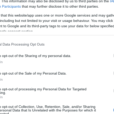
. This information may also be disclosed by us to third parties on the
IA
Participants
that may further disclose it to other third parties.
 that this website/app uses one or more Google services and may gath
including but not limited to your visit or usage behaviour. You may click 
 to Google and its third-party tags to use your data for below specifi
ogle consent section.
l Data Processing Opt Outs
o opt-out of the Sharing of my personal data.
In
 από κάθε άλλη ομάδα από το φαινόμενο του
 ευθείες να ταλαιπωρούν τους οδηγούς.
o opt-out of the Sale of my Personal Data.
In
ασπίας Θάλασσας, ο επικεφαλής αγωνιστικών
ίχε δηλώσει στο Sky Sports F1 πως φοβόταν ότι ο
to opt-out of processing my Personal Data for Targeted
ing.
αγώνα – ακριβώς γι’ αυτό το λόγο.
In
o opt-out of Collection, Use, Retention, Sale, and/or Sharing
ersonal Data that Is Unrelated with the Purposes for which it
lected.