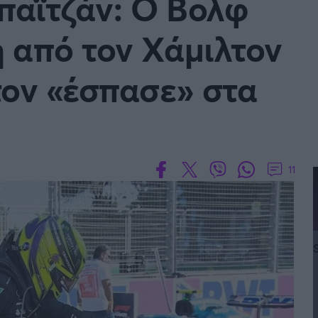
παϊτζάν: Ο Βολφ
 από τον Χάμιλτον
τον «έσπασε» στα
11