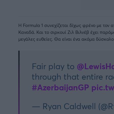
Η Formula 1 συνεχίζεται δίχως φρένο με τον 
Καναδά. Και το σιρκουί Ζιλ Βιλνέβ έχει παρό
μεγάλες ευθείες. Θα είναι ένα ακόμα δύσκολ
@LewisHa
Fair play to
through that entire r
#AzerbaijanGP
pic.t
— Ryan Caldwell (@R