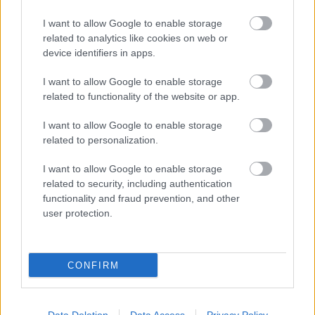
I want to allow Google to enable storage
related to analytics like cookies on web or
device identifiers in apps.
ΠΑΡΟΥΣΙΑΣΕΙΣ
27/05/2021 - 14:01
I want to allow Google to enable storage
Η Jeep αποκάλυψε το plug-in υβριδικό
related to functionality of the website or app.
Wrangler 4xe (pics & vid)
I want to allow Google to enable storage
related to personalization.
ΠΑΡΟΥΣΙΑΣΕΙΣ
25/05/2021 - 14:29
I want to allow Google to enable storage
related to security, including authentication
H Cupra αποκάλυψε το ηλεκτρικό Born (pics &
functionality and fraud prevention, and other
vid)
user protection.
CONFIRM
ΠΑΡΟΥΣΙΑΣΕΙΣ
21/05/2021 - 19:59
Παρουσιάστηκε στην Ελλάδα το νέο Nissan