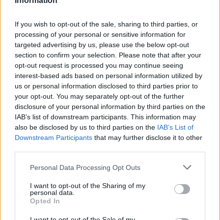
Information
καλούνται να επιλέξουν το Focus ST της
αρεσκείας τους, μεταξύ 7 διαφορετικών
If you wish to opt-out of the sale, sharing to third parties, or
χρωμάτων (Ford Performance Blue, Orange Fury,
processing of your personal or sensitive information for
targeted advertising by us, please use the below opt-out
Frozen White, Magnetic Grey, Race Red, Ruby
section to confirm your selection. Please note that after your
Red και Shadow Black).
opt-out request is processed you may continue seeing
interest-based ads based on personal information utilized by
Ακολουθήστε την σελίδα του gMotion στο
Facebook
!
us or personal information disclosed to third parties prior to
your opt-out. You may separately opt-out of the further
disclosure of your personal information by third parties on the
IAB’s list of downstream participants. This information may
also be disclosed by us to third parties on the
IAB’s List of
Downstream Participants
that may further disclose it to other
third parties.
Please note that this website/app uses one or more Google
Personal Data Processing Opt Outs
services and may gather and store information including but
not limited to your visit or usage behaviour. You may click to
I want to opt-out of the Sharing of my
personal data.
grant or deny consent to Google and its third-party tags to
Opted In
use your data for below specified purposes in below Google
consent section.
I want to opt-out of the Sale of my