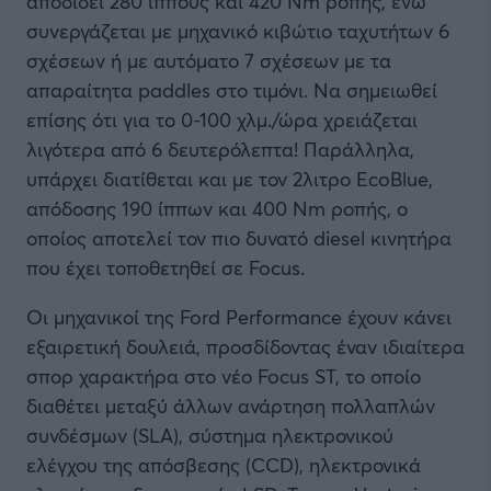
αποδίδει 280 ίππους και 420 Nm ροπής, ενώ
συνεργάζεται με μηχανικό κιβώτιο ταχυτήτων 6
σχέσεων ή με αυτόματο 7 σχέσεων με τα
απαραίτητα paddles στο τιμόνι. Να σημειωθεί
επίσης ότι για το 0-100 χλμ./ώρα χρειάζεται
λιγότερα από 6 δευτερόλεπτα! Παράλληλα,
υπάρχει διατίθεται και με τον 2λιτρο EcoBlue,
απόδοσης 190 ίππων και 400 Nm ροπής, ο
οποίος αποτελεί τον πιο δυνατό diesel κινητήρα
που έχει τοποθετηθεί σε Focus.
Οι μηχανικοί της Ford Performance έχουν κάνει
εξαιρετική δουλειά, προσδίδοντας έναν ιδιαίτερα
σπορ χαρακτήρα στο νέο Focus ST, το οποίο
διαθέτει μεταξύ άλλων ανάρτηση πολλαπλών
συνδέσμων (SLA), σύστημα ηλεκτρονικού
ελέγχου της απόσβεσης (CCD), ηλεκτρονικά