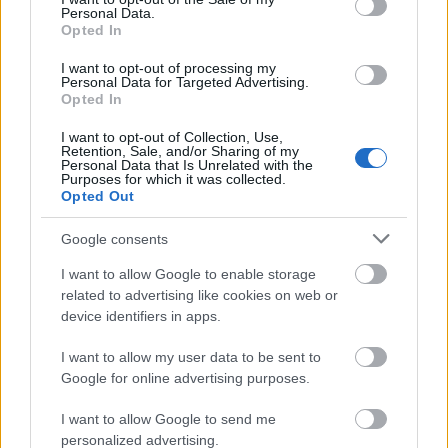
Personal Data.
Opted In
I want to opt-out of processing my
Personal Data for Targeted Advertising.
Opted In
I want to opt-out of Collection, Use,
ΔΙΑΒΑΣΕ ΑΚΟΜΗ:
Retention, Sale, and/or Sharing of my
Personal Data that Is Unrelated with the
Purposes for which it was collected.
1.980 χιλιόμετρα με 55 λίτρα βενζίνης και ρεκόρ
Opted Out
Guinness
Google consents
F1: Ο κίνδυνος να σπάσει το δεκαετές σερί του Μαξ
Φερστάπεν
I want to allow Google to enable storage
related to advertising like cookies on web or
Η αυτοκινητοβιομηχανία σε πίεση: Σεισμοί, δασμοί και
device identifiers in apps.
EV φέρνουν νέα αναταραχή
I want to allow my user data to be sent to
Google for online advertising purposes.
I want to allow Google to send me
RELATED NEWS
personalized advertising.