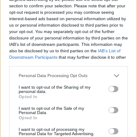
section to confirm your selection. Please note that after your
opt-out request is processed you may continue seeing
interest-based ads based on personal information utilized by
us or personal information disclosed to third parties prior to
Στουτγκάρδη, Σβέριν (Γερμανία)
your opt-out. You may separately opt-out of the further
disclosure of your personal information by third parties on the
Πανιώνιος (Ελλάδα)
IAB’s list of downstream participants. This information may
also be disclosed by us to third parties on the
IAB’s List of
Μπεκεσκάμπα, Κάποσβαρ (Ουγγαρία)
Downstream Participants
that may further disclose it to other
third parties.
Κιέρι (Ιταλία)
Please note that this website/app uses one or more Google
Personal Data Processing Opt Outs
Μπιέλσκο Μπιάλα (Πολωνία)
services and may gather and store information including but
not limited to your visit or usage behaviour. You may click to
I want to opt-out of the Sharing of my
personal data.
grant or deny consent to Google and its third-party tags to
Opted In
use your data for below specified purposes in below Google
consent section.
I want to opt-out of the Sale of my
Personal Data.
Opted In
I want to opt-out of processing my
Personal Data for Targeted Advertising.