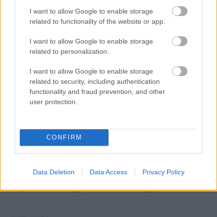
I want to allow Google to enable storage
related to functionality of the website or app.
Άλμπα Μπλαζ, Ντιναμό Βουκουρεστίου (Ρουμανία)
I want to allow Google to enable storage
Ζοκ, Ερυθρός Αστέρας (Σερβία)
related to personalization.
Νόιχατελ (Ελβετία)
I want to allow Google to enable storage
related to security, including authentication
Ζερέν Σπορ (Τουρκία)
functionality and fraud prevention, and other
user protection.
Το πρόγραμμα του CEV Cup
γυναικών
CONFIRM
Η ευρωπαϊκή διαδρομή ξεκινά στα τέλη
Data Deletion
Data Access
Privacy Policy
Οκτωβρίου, με τη φάση των «64» να διεξάγεται
στις 27-29 Οκτωβρίου και 3-5 Νοεμβρίου.