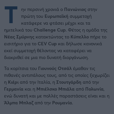
Τ
ην περσινή χρονιά ο
Πανιώνιος
στην
πρώτη του
Ευρωπαϊκή
συμμετοχή
κατάφερε να φτάσει μέχρι και τα
ημιτελικά του
Challenge Cup
. Φέτος η ομάδα της
Νέας Σμύρνης
κατακτώντας το
Κύπελλο
πήρε το
εισιτήριο για το
CEV Cup
και δήλωσε κανονικά
εκεί συμμετοχή θέλοντας να καταφέρει να
διακριθεί σε μια πιο δυνατή διοργάνωση.
Τα κορίτσια του
Γιουνούς Οτσάλ
έμαθαν τις
πιθανές αντιπάλους τους, από τις οποίες ξεχωρίζει
η
Κιέρι
από την Ιταλία, η
Στουτγάρδη
από την
Γερμανία
και η
Μπιέλσκο Μπιάλα
από
Πολωνία
,
ενώ δυνατή και με πολλές παραστάσεις είναι και η
Άλμπα Μπλαζ
από την
Ρουμανία
.