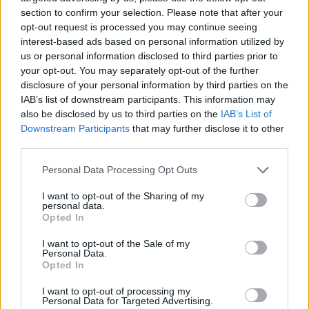
σκέφτεται καν όταν θα ξεκινήσει την γυμναστική
section to confirm your selection. Please note that after your
opt-out request is processed you may continue seeing
της ή θα βρεθεί στο γήπεδο με μια μπάλα για να
interest-based ads based on personal information utilized by
συνεχίσει να δουλεύει και να μη χάσει τη δύναμη
us or personal information disclosed to third parties prior to
του σώματος και των ποδιών της.
your opt-out. You may separately opt-out of the further
disclosure of your personal information by third parties on the
IAB’s list of downstream participants. This information may
also be disclosed by us to third parties on the
IAB’s List of
Downstream Participants
that may further disclose it to other
third parties.
Please note that this website/app uses one or more Google
Personal Data Processing Opt Outs
services and may gather and store information including but
not limited to your visit or usage behaviour. You may click to
I want to opt-out of the Sharing of my
personal data.
grant or deny consent to Google and its third-party tags to
Opted In
use your data for below specified purposes in below Google
consent section.
I want to opt-out of the Sale of my
Personal Data.
Opted In
I want to opt-out of processing my
Personal Data for Targeted Advertising.