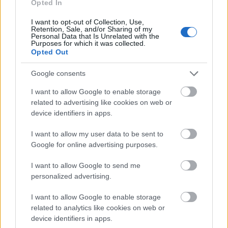
Opted In
I want to opt-out of Collection, Use,
Retention, Sale, and/or Sharing of my
Personal Data that Is Unrelated with the
Purposes for which it was collected.
Opted Out
Google consents
I want to allow Google to enable storage
related to advertising like cookies on web or
device identifiers in apps.
I want to allow my user data to be sent to
Google for online advertising purposes.
I want to allow Google to send me
Ακόμα κι όταν ήταν 7 μηνών, με την κοιλιά της
personalized advertising.
φυσικά να μην κρύβεται με τίποτα, η Άλεξ
I want to allow Google to enable storage
Μόργκαν πήγαινε στο γήπεδο, κλωτσούσε μπάλα,
related to analytics like cookies on web or
έκανε ασκήσεις, ενώ και στο σπίτι επέλεγε να
device identifiers in apps.