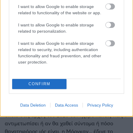
κάνει συγκεκριμένα προγράμματα για να μη χάσει
I want to allow Google to enable storage
ούτε μέρα!
related to functionality of the website or app.
Και φυσικά σε τέτοιες περιπτώσεις έρχονται τα
I want to allow Google to enable storage
σχόλια και η κριτική για το ενδεχόμενο να είναι
related to personalization.
επικίνδυνο κάτι τέτοιο για το παιδί που κυοφορεί.
I want to allow Google to enable storage
Εκείνη όμως δεν στάθηκε σε όλα αυτά που άκουγε
related to security, including authentication
ή διάβαζε στα social media, όπου επιδείκνυε τη
functionality and fraud prevention, and other
δουλειά που έκανε για να δώσει κίνητρο σε
user protection.
μελλοντικές μανούλες ή για να προσφέρει απλά
δύναμη σε όλες τις γυναίκες. Έστελνε το μήνυμα
CONFIRM
πως τίποτα δεν σταματά. Και τα κατάφερε
περίφημα.
Data Deletion
Data Access
Privacy Policy
Γιατί εν μέσω έξαρσης τότε του κορονοϊού, τον
οποίο στις αρχές του 2020 δεν ήξερε κανείς πως ν'
αντιμετωπίσει ή αν θα χαθεί σύντομα ή πόσο
θανατηφόρος ιός είναι, η Μόργκαν... έδινε το