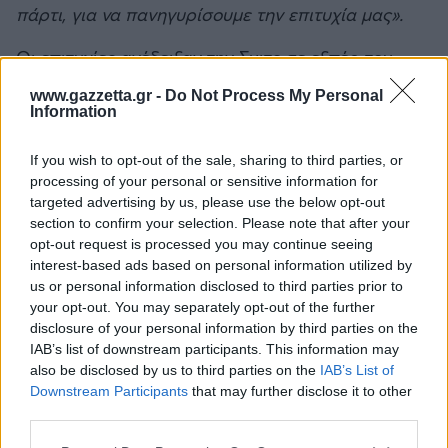
πάρτι, για να πανηγυρίσουμε την επιτυχία μας».
Οι επιτυχίες ανέδειξαν την Σμιτς σε εξπέρ του
Νίρμπουργκρινγκ. Παράλληλα με τις αγωνιστικές
www.gazzetta.gr -
Do Not Process My Personal
δραστηριότητες, δημιούργησε την Sabine Schmitz
Information
Motorsport. Ως οδηγός του «ring taxi» προσέφερε
If you wish to opt-out of the sale, sharing to third parties, or
στους φίλους της ταχύτητας γρήγορες βόλτες στο
processing of your personal or sensitive information for
Νίρμπουργκρινγκ.
«Οι αγώνες αυτοκινήτου
targeted advertising by us, please use the below opt-out
γεννήθηκαν στο Νίρμπουργκρινγκ. Όταν άνοιξε τις
section to confirm your selection. Please note that after your
πύλες του το 1927, δεν ήταν μόνο πίστα αγώνων
opt-out request is processed you may continue seeing
interest-based ads based on personal information utilized by
αλλά και πίστα δοκιμών. Όποιος έρχεται εδώ
us or personal information disclosed to third parties prior to
θέλει να επιστρέψει ξανά. Είναι κάτι σαν
your opt-out. You may separately opt-out of the further
ναρκωτικό»,
έλεγε η Σαμπίνε.
disclosure of your personal information by third parties on the
IAB’s list of downstream participants. This information may
also be disclosed by us to third parties on the
IAB’s List of
Downstream Participants
that may further disclose it to other
third parties.
Please note that this website/app uses one or more Google