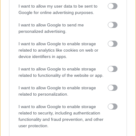
I want to allow my user data to be sent to
Google for online advertising purposes.
I want to allow Google to send me
personalized advertising.
Ο χαρακτηρισμός της Σμιτς ως
«η πιο γρήγορη
I want to allow Google to enable storage
οδηγός ταξί στον κόσμο»
αλλά και η άνεση της
related to analytics like cookies on web or
μπροστά στις κάμερες, της άνοιξαν την πόρτα της
device identifiers in apps.
τηλεόρασης. Αρχικά εργάστηκε ως σχολιαστής σε
αγώνες αυτοκινήτου και στη συνέχεια ως
I want to allow Google to enable storage
related to functionality of the website or app.
συμπαρουσιάστρια σε εκπομπές της γερμανικής
τηλεόρασης.
I want to allow Google to enable storage
related to personalization.
Οι περισσότεροι όμως την θυμούνται από το Top
Gear του BBC, όπου εμφανίστηκε σε αρκετά
I want to allow Google to enable storage
related to security, including authentication
επεισόδια. Σε ένα από αυτά συναγωνίστηκε τον
functionality and fraud prevention, and other
παρουσιαστή Τζέρεμι Κλάρκσον στο
user protection.
Νίρμπουργκρινγκ. Και οι δύο οδήγησαν μια Jaguar