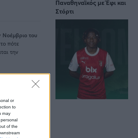
Παναθηναϊκός με Έφι και
Στόρτι
ν Νοέμβριο του
α το πότε
ται την
sonal or
ection to
ou may
 personal
out of the
 downstream