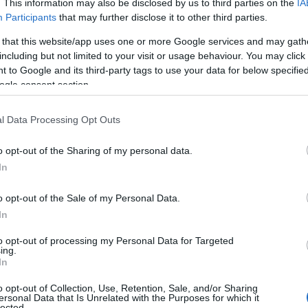
. This information may also be disclosed by us to third parties on the
IA
Participants
that may further disclose it to other third parties.
 that this website/app uses one or more Google services and may gath
including but not limited to your visit or usage behaviour. You may click 
 to Google and its third-party tags to use your data for below specifi
ogle consent section.
l Data Processing Opt Outs
o opt-out of the Sharing of my personal data.
In
o opt-out of the Sale of my Personal Data.
In
to opt-out of processing my Personal Data for Targeted
ing.
In
o opt-out of Collection, Use, Retention, Sale, and/or Sharing
ersonal Data that Is Unrelated with the Purposes for which it
τεί ότι γινόταν. Όταν τερμάτισα και έπεσα στην αγκαλ
lected.