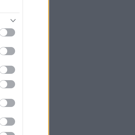
 πίσω από τη
ποστάσεις,
 στο
Μαραθώνιο