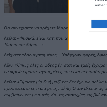
authenti
Θα συνεχίσετε να τρέχετε Μαραθώνιο;
Λέιλα
: «
Φυσικά, είναι κάτι που αγαπούμε και δεν το
10άρια και 5άρια…
»
Δείχνετε τόσο αγαπημένες… Υπάρχουν φορές, όμως,
Λίλυ
: «
Όπως όλες οι αδερφές, έτσι και εμείς έχουμε
ειλικρινά είμαστε αγαπημένες και είναι περισσότερ
Λέϊλα
: «
Είμαστε μία ζωή μαζί και δεν έχουμε πολλά 
προστατευτικές η μία με την άλλη. Όταν βλέπω τις α
συμβαίνει και με αυτές. Και τις αποτυχίες, τις βιών