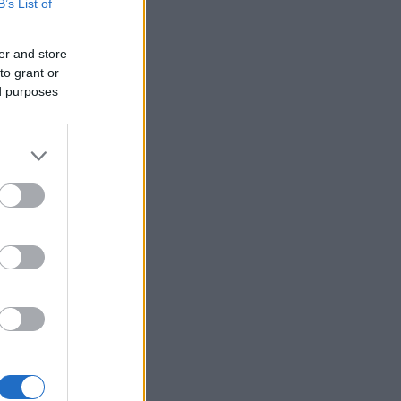
B’s List of
er and store
to grant or
ed purposes
ιά της αδερφής