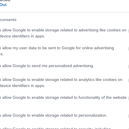
Out
α την ξεχάσω ποτέ», λέει η αδερφή που τερμάτισε 114η
ίσει…»
consents
το 2012, βλέποντας ότι είναι καλύτερες στις μεγάλες α
o allow Google to enable storage related to advertising like cookies on
 χορεύτριες αλλά και ως ναυαγοσώστες. Πιο γρήγορη
evice identifiers in apps.
o allow my user data to be sent to Google for online advertising
s.
to allow Google to send me personalized advertising.
o allow Google to enable storage related to analytics like cookies on
evice identifiers in apps.
o allow Google to enable storage related to functionality of the website
o allow Google to enable storage related to personalization.
o allow Google to enable storage related to security, including