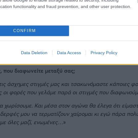
cation functionality and fraud prevention, and other user protection.
CONFIRM
 εγκαταλείπουμε. Κι όχι μόνο Μαραθώνιο, αλλά και Ημι
Data Deletion
Data Access
Privacy Policy
 που διαφωνείτε μεταξύ σας;
 τις άσχημες στιγμές μας και τσακωνόμαστε κάποιες φ
ες οι φορές που γελάμε παρά οι στιγμές που διαφωνού
να χωρίσουμε. Και μέσα στον αγώνα θα έλεγα ότι είμασ
δερφές μου να τερματίζουν χαίρομαι κι εγώ πάρα πολύ,
ουμε όλες μαζί, ενωμένες…
»