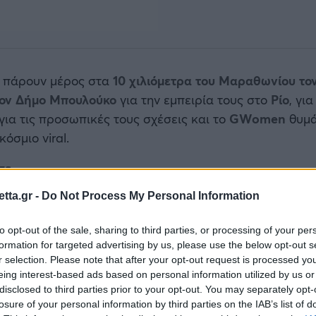
α πάρουν μέρος στα
10 χιλιόμετρα του Μαραθωνίου το
τον Δήμο Μπουλούκο
για την εμπειρία τους στο
Ρίο
, γι
 για τις προσωπικές τους σχέσεις και το
GWomen
θυμά
όσμιο viral.
σε
tta.gr -
Do Not Process My Personal Information
to opt-out of the sale, sharing to third parties, or processing of your per
formation for targeted advertising by us, please use the below opt-out s
r selection. Please note that after your opt-out request is processed y
eing interest-based ads based on personal information utilized by us or
disclosed to third parties prior to your opt-out. You may separately opt-
losure of your personal information by third parties on the IAB’s list of