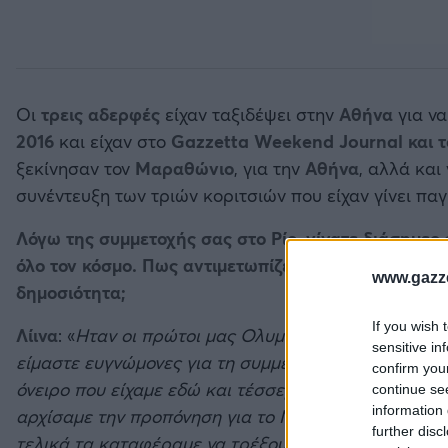
Οι
τρεις αδερφές
είχαν ταξιδέψει στην
Αθήνα
για ν
2016
και είχαν στο
Gazzetta Weekend Journal και 
ξεκίνησαν τον
Μαραθώνιο
, για την
Αθήνα
, αλλά και
συνέντευξη των τριών κοριτσιών που είχαν γίνει παγκ
Λόγω της συμμετοχής σας στο Ρίο, γίνατε διάσημες 
όλο τον κόσμο. Πως αντιμετωπίζετε τώρα αυτή τη
www.gazze
δημοσιότητα;
If you wish 
Λίινα
: «
Ηταν οι πρώτοι μας Ολυμπιακοί και φυσικά
sensitive in
είμαστε ευγνώμονες για τη συμμετοχή μας. Ηταν ένα
confirm you
όνειρο που είχαμε εδώ και τέσσερα χρόνια που
continue se
information 
αρχίσαμε την προπόνηση για το Μαραθώνιο και
further disc
τελικά τα καταφέραμε να τρέξουμε και οι τρεις…