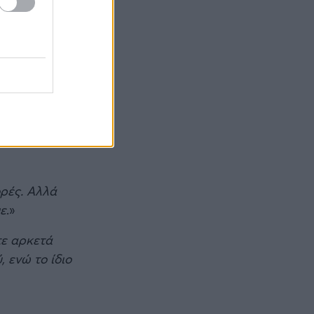
μαραθώνιους ,
ορές. Αλλά
με
.»
τε αρκετά
 ενώ το ίδιο