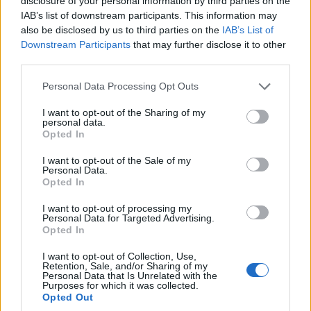
disclosure of your personal information by third parties on the
IAB’s list of downstream participants. This information may
also be disclosed by us to third parties on the
IAB’s List of
Downstream Participants
that may further disclose it to other
Η κινεζική αγορά είναι το
third parties.
ανεκπλήρωτο όνειρο
Please note that this website/app uses one or more Google
Personal Data Processing Opt Outs
services and may gather and store information including but
Η Stellantis έχει μείνει πίσω στην Κίνα, τη
not limited to your visit or usage behaviour. You may click to
I want to opt-out of the Sharing of my
personal data.
μεγαλύτερη αυτοκινητική αγορά του κόσμου,
grant or deny consent to Google and its third-party tags to
Opted In
use your data for below specified purposes in below Google
όπου τα σήματά της δεν έχουν καταφέρει να
consent section.
I want to opt-out of the Sale of my
αποκτήσουν «κρίσιμη μάζα». Τα πρόσφατα
Personal Data.
σχέδια του ομίλου για μεγαλύτερη συνεργασία
Opted In
με την κινεζική Leapmotor, με στόχο την
I want to opt-out of processing my
Personal Data for Targeted Advertising.
κατασκευή και διανομή ηλεκτρικών οχημάτων,
Opted In
δείχνουν ότι η Stellantis αναγνωρίζει τη σημασία
της περιοχής.
I want to opt-out of Collection, Use,
Retention, Sale, and/or Sharing of my
Personal Data that Is Unrelated with the
Purposes for which it was collected.
Ωστόσο, η κινεζική αγορά παραμένει δύσκολη,
Opted Out
με τοπικούς κατασκευαστές όπως η BYD, η NIO