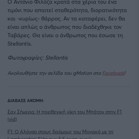
Ο Αντόνιο Φιλόζα κρατά στα χέρια του ένα
τιμόνι που απαιτεί σταθερότητα, διορατικότητα
και -κυρίως- θάρρος. Αν τα καταφέρει, δεν θα
είναι απλώς ο άνθρωπος που διαδέχθηκε τον
Ταβάρες. Θα είναι ο άνθρωπος που έσωσε τη
Stellantis.
Φωτογραφίες: Stellantis
Ακολουθήστε την σελίδα του gMotion στο
Facebook
!
ΔΙΑΒΑΣΕ ΑΚΟΜΗ:
Σαν Σήμερα: Η παρθενική νίκη του Μπάτον στην F1
(vid)
F1: Ο Αλόνσο στους δρόμους του Μονακό με τη
Lamborghini Sián των 5,5 εκατ. ευρώ