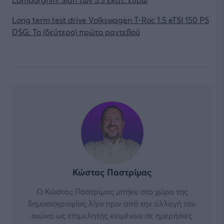
Long term test drive Volkswagen T-Roc 1.5 eTSI 150 PS
DSG: Το (δεύτερο) πρώτο ραντεβού
Κώστας Παστρίμας
Ο Κώστας Παστρίμας μπήκε στο χώρο της
δημοσιογραφίας λίγο πριν από την αλλαγή του
αιώνα ως επιμελητής κειμένων σε ημερήσιες