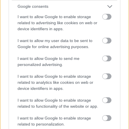
και η XPeng να κερδίζουν διαρκώς έδαφος σε
Google consents
τεχνολογία και αποδοτικότητα. Η επιτυχία της
I want to allow Google to enable storage
Stellantis στην Κίνα εξαρτάται από την
related to advertising like cookies on web or
device identifiers in apps.
ικανότητα του Φιλόζα να εξισορροπήσει την
ανάγκη για ταχεία ανάπτυξη με την αποφυγή
I want to allow my user data to be sent to
πολυδάπανων ρίσκων.
Google for online advertising purposes.
I want to allow Google to send me
Ο ρόλος του Τζον Έλκαν
personalized advertising.
Ο Τζον Έλκαν, επικεφαλής της Exor και
I want to allow Google to enable storage
απόγονος της οικογένειας Ανιέλι, παραμένει
related to analytics like cookies on web or
Πρόεδρος του Διοικητικού Συμβουλίου και η
device identifiers in apps.
παρουσία του διασφαλίζει τη συνέχεια στη
I want to allow Google to enable storage
στρατηγική του ομίλου. Ο Έλκαν έχει
related to functionality of the website or app.
διαδραματίσει κεντρικό ρόλο τόσο στη
I want to allow Google to enable storage
συγχώνευση PSA-FCA όσο και στην επιλογή των
related to personalization.
βασικών στελεχών.