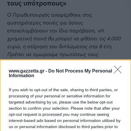
τους υπότροπους»
Ο Πρωθυπουργός αναφέρθηκε στις
αυστηρότερες ποινές για όσους
επαναλαμβάνουν την ίδια παράβαση.
«Η
χρηματική ποινή θα μπορεί να φθάσει τις 4.000
ευρώ, η στέρηση του διπλώματος στα 8 έτη.
Πρέπει να τιμωρούμε πρωτίστως τους
υπότροπους, όχι αυτούς που μπορεί σε μια κακή
στιγμή να κάνουν μία μεμονωμένη παράβαση»
.
www.gazzetta.gr -
Do Not Process My Personal
Information
«Θα κριθούμε από μία και μόνο στατιστική, πόσο
If you wish to opt-out of the sale, sharing to third parties, or
θα μειωθούν οι θάνατοι και οι βαριοί
processing of your personal or sensitive information for
τραυματισμοί στην άσφαλτο»
, είπε
targeted advertising by us, please use the below opt-out
ολοκληρώνοντας την ομιλία του.
section to confirm your selection. Please note that after your
opt-out request is processed you may continue seeing
interest-based ads based on personal information utilized by
Ακολουθήστε την σελίδα του gMotion στο
Facebook
!
us or personal information disclosed to third parties prior to