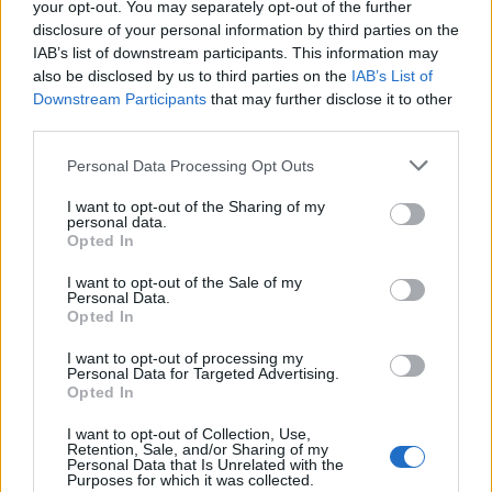
your opt-out. You may separately opt-out of the further
disclosure of your personal information by third parties on the
IAB’s list of downstream participants. This information may
ΔΙΑΒΑΣΕ ΑΚΟΜΗ:
also be disclosed by us to third parties on the
IAB’s List of
Tesla: Μυστικότητα και διαφωνίες για το FSD στην
Downstream Participants
that may further disclose it to other
third parties.
Ευρώπη
Please note that this website/app uses one or more Google
Personal Data Processing Opt Outs
MotoGP: Άνετη νίκη Μαρτίν στο Σπριντ του Σίλβερστον
services and may gather and store information including but
not limited to your visit or usage behaviour. You may click to
I want to opt-out of the Sharing of my
Leapmotor T03: Tο φθηνότερο ηλεκτρικό αυτοκίνητο
personal data.
grant or deny consent to Google and its third-party tags to
στην Ελλάδα
Opted In
use your data for below specified purposes in below Google
consent section.
I want to opt-out of the Sale of my
Personal Data.
Opted In
I want to opt-out of processing my
Personal Data for Targeted Advertising.
Tags:
ΚΟΚ
ΟΔΙΚΗ ΑΣΦΑΛΕΙΑ
ΒΟΥΛΗ
Opted In
ΤΡΟΧΑΙΕΣ ΠΑΡΑΒΑΣΕΙΣ
ΚΥΡΙΑΚΟΣ ΜΗΤΣΟΤΑΚΗΣ
I want to opt-out of Collection, Use,
Retention, Sale, and/or Sharing of my
Personal Data that Is Unrelated with the
Purposes for which it was collected.
RELATED NEWS