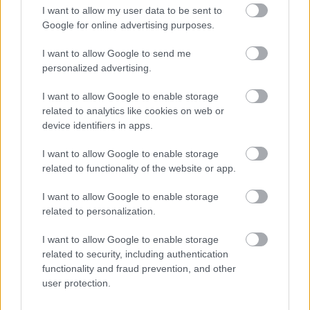
I want to allow my user data to be sent to
Ακολουθήστε την σελίδα του gMotion στο
Facebook
!
Google for online advertising purposes.
I want to allow Google to send me
personalized advertising.
ΔΙΑΒΑΣΕ ΑΚΟΜΗ:
I want to allow Google to enable storage
To Kymco Κ-XCT 300i με ABS πλέον!
related to analytics like cookies on web or
device identifiers in apps.
H Kymco παρουσιάζει και χαρίζει
I want to allow Google to enable storage
Εκπλήξεις από την Kymco στην Έκθεση Μοτοσικλέτας
related to functionality of the website or app.
I want to allow Google to enable storage
related to personalization.
I want to allow Google to enable storage
Tags:
KYMCO
KYMCO DT X360
related to security, including authentication
functionality and fraud prevention, and other
user protection.
RELATED NEWS