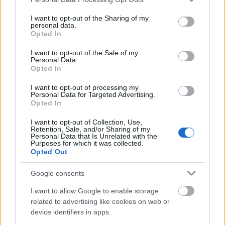
services and may gather and store information including but
not limited to your visit or usage behaviour. You may click to
I want to opt-out of the Sharing of my
personal data.
grant or deny consent to Google and its third-party tags to
Opted In
Το νέο Kymco Agility-S 350 είναι διαθέσιμη στην
use your data for below specified purposes in below Google
τιμή των
5.795 ευρώ
σε τρεις χρωματισμούς.
consent section.
I want to opt-out of the Sale of my
Personal Data.
Εκτός από τα δύο χρόνια εγγύησης, υπάρχει
Opted In
δυνατότητα αποπληρωμής σε 18 άτοκες δόσεις
I want to opt-out of processing my
ή/και μέχρι 72 έντοκες χωρίς προκαταβολή.
Personal Data for Targeted Advertising.
Opted In
I want to opt-out of Collection, Use,
Retention, Sale, and/or Sharing of my
Personal Data that Is Unrelated with the
Purposes for which it was collected.
Opted Out
Google consents
I want to allow Google to enable storage
related to advertising like cookies on web or
device identifiers in apps.