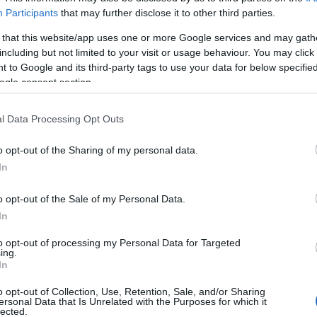
Participants
that may further disclose it to other third parties.
 that this website/app uses one or more Google services and may gath
including but not limited to your visit or usage behaviour. You may click 
 to Google and its third-party tags to use your data for below specifi
Σαουδική Αραβία, ο
Σαρλ Λεκλέρ
παραμένει
ogle consent section.
ην Αυστραλία:
«Φέτος, ερχόμενοι στην Αυστραλία,
ίναι ξεκάθαρο πως η απόδοσή μας δεν είναι όσο
l Data Processing Opt Outs
υτό το τριήμερο».
o opt-out of the Sharing of my personal data.
In
o opt-out of the Sale of my Personal Data.
In
to opt-out of processing my Personal Data for Targeted
ing.
In
o opt-out of Collection, Use, Retention, Sale, and/or Sharing
ersonal Data that Is Unrelated with the Purposes for which it
lected.