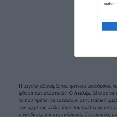
authenti
Η μεγάλη αδυναμία του φετινού μονοθεσίου τω
φθορά των ελαστικών. Ο
Λεκλέρ
, θέλησε να
το που πρέπει να εστιάσουν στην ιταλική ομά
την αρχή της σεζόν. Εκεί που πρέπει να εστιά
είναι δύστροπο στην οδήγηση. Στις σωστές συ