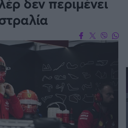
λέρ δεν περιμένει
στραλία