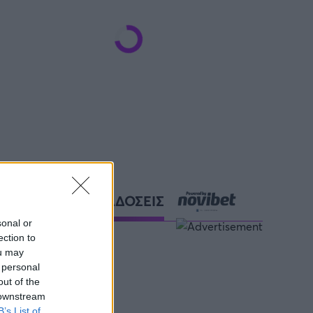
ΑΘΛΗΤΙΚΕΣ ΜΕΤΑΔΟΣΕΙΣ
sonal or
ection to
ou may
 personal
out of the
 downstream
B’s List of