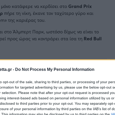
ι μόνο κατάφερε να κερδίσει στο
Grand Prix
έρ
πήρε τη νίκη, έκανε τον ταχύτερο γύρο και
m» της καριέρας του.
αι στο Άλμπερτ Παρκ, ωστόσο δίχως να είναι το
ορεί προς ώρας να κοντράρει στα ίσα τη
Red Bull
tta.gr -
Do Not Process My Personal Information
to opt-out of the sale, sharing to third parties, or processing of your per
formation for targeted advertising by us, please use the below opt-out s
r selection. Please note that after your opt-out request is processed y
eing interest-based ads based on personal information utilized by us or
disclosed to third parties prior to your opt-out. You may separately opt-
losure of your personal information by third parties on the IAB’s list of
. This information may also be disclosed by us to third parties on the
IA