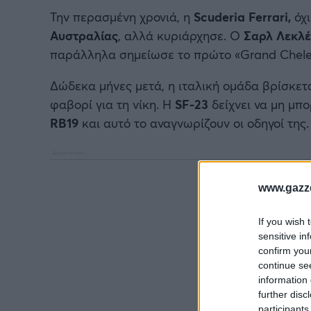
Την περασμένη χρονιά, η
Scuderia Ferrari,
όχ
Αυστραλίας
, αλλά κυριάρχησε. Ο
Σαρλ Λεκλ
παράλληλα σημείωσε το πρώτο «Grand Chele
Δώδεκα μήνες μετά, η ιταλική ομάδα βρίσκετ
φαβορί για τη νίκη. Η
SF-23
δείχνει να μη μπ
RB19
και αυτό το αναγνωρίζουν οι οδηγοί της.
www.gazze
If you wish 
sensitive in
confirm you
continue se
information 
further disc
participants