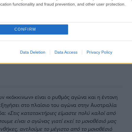
cation functionality and fraud prevention, and other user protection.
CONFIRM
Data Deletion
Data Access
Privacy Policy
ν «κόκκινων» είναι ο ρυθμός αγώνα και η έντονη
 εξηγήσει στο πλαίσιο του αγώνα στην Αυστραλία
δα:
«Στις κατατακτήριες είμαστε πολύ καλοί από
σουμε είναι ο αγώνας γιατί εκεί το μονοθέσιό μας
νθήκες, αντλούμε το μέγιστο από το μονοθέσιό