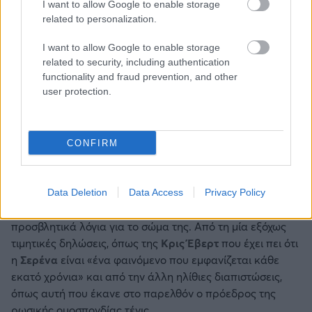
Το κείμενο δεν τελειώνει εδώ φυσικά. Τα λόγια, τα
I want to allow Google to enable storage
αισθήματα, τα κρίματα, τα μικρά και μεγάλα, τα λευκά
related to personalization.
και μαύρα στίγματα απλώνονται στο άχρονο και ασύνορο
I want to allow Google to enable storage
πεδίο της φαντασίας.
related to security, including authentication
functionality and fraud prevention, and other
Εκεί, η
Σερένα Ουίλιαμς
βίωνε-βιώνει και αντιμετώπιζε-
user protection.
αντιμετωπίζει τις αντιφάσεις που προκαλεί κάθε μεγάλος
παίκτης. Αυτή έπρεπε να διαχειριστεί τον θαυμασμό και
την αναγνώριση που επέβαλλε το ταλέντο και η αξιοσύνη
CONFIRM
της.
Την ίδια στιγμή, όμως, είχε να αντιμετωπίσει επικριτικές
δηλώσεις και υποτιμητικά σχόλια. Από τη μία τα
Data Deletion
Data Access
Privacy Policy
κερδισμένα γκραν σλαμ και από την άλλη τα
προσβλητικά λόγια για το σώμα της. Από τη μία εξόχως
τιμητικές δηλώσεις, όπως της
Κρις Έβερτ
που έχει πει ότι
η
Σερένα
είναι «ένα φαινόμενο που εμφανίζεται κάθε
εκατό χρόνια» και από την άλλη ηλίθιες διαπιστώσεις,
όπως αυτή που έκανε στο παρελθόν ο πρόεδρος της
ρωσικής ομοσπονδίας τένις.