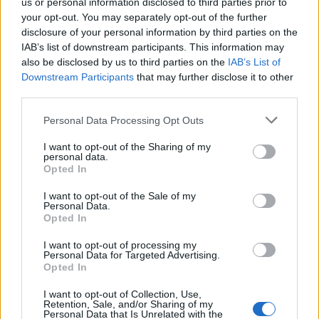
Έμεινε στο
νούμερο ένα
της παγκόσμιας κατάταξης για
us or personal information disclosed to third parties prior to
your opt-out. You may separately opt-out of the further
319 εβδομάδες!
disclosure of your personal information by third parties on the
IAB’s list of downstream participants. This information may
Τα προηγούμενα, τα τιμητικά, τα επιτεύγματα, εξηγούνται
also be disclosed by us to third parties on the
IAB’s List of
από τον τρόπο παιχνιδιού της, ένα στιλ που ελάχιστες
Downstream Participants
that may further disclose it to other
μπόρεσαν να ακολουθήσουν. Αυτά που είδε το κοινό και
third parties.
του έμειναν ζωντανά κινούνται σε χρόνο ενεστώτα.
Please note that this website/app uses one or more Google
Personal Data Processing Opt Outs
Το αγωνιστικό της ύφος, λοιπόν, ήταν πολυδιάστατο, με
services and may gather and store information including but
κυρίαρχα στοιχεία την
ακρίβεια
και τη
δύναμη
. Το πρώτο
not limited to your visit or usage behaviour. You may click to
I want to opt-out of the Sharing of my
personal data.
φάνηκε στο σερβίς, το οποίο έφτασε να πιάνει ταχύτητα
grant or deny consent to Google and its third-party tags to
Opted In
use your data for below specified purposes in below Google
128 μίλια
την ώρα! [σ.σ το τρίτο πιο γρήγορο στις
consent section.
γυναίκες].
I want to opt-out of the Sale of my
Personal Data.
Opted In
Το δεύτερο εκδηλώθηκε ιδανικά στο
δεξί
της φόρχαντ. Το
μπάκχαντ της (με τα δύο χέρια) υπήρξε αρκετά
I want to opt-out of processing my
Personal Data for Targeted Advertising.
αποτελεσματικό και η κίνηση της ταχύτατη. Φυσικά, δεν
Opted In
μπορούμε να αφήσουμε εκτός τις αναπάντεχες
επιστροφές την ώρα του αγώνα και τα μεγάλα σλάιντ.
I want to opt-out of Collection, Use,
Retention, Sale, and/or Sharing of my
Personal Data that Is Unrelated with the