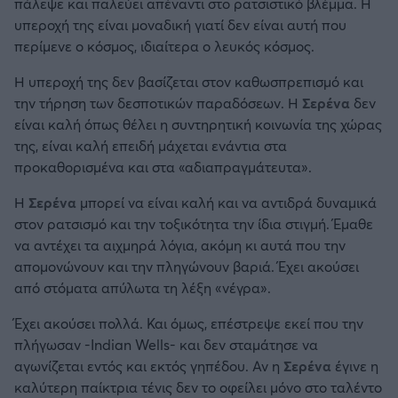
πάλεψε και παλεύει απέναντι στο ρατσιστικό βλέμμα. Η
υπεροχή της είναι μοναδική γιατί δεν είναι αυτή που
περίμενε ο κόσμος, ιδιαίτερα ο λευκός κόσμος.
Η υπεροχή της δεν βασίζεται στον καθωσπρεπισμό και
την τήρηση των δεσποτικών παραδόσεων. Η
Σερένα
δεν
είναι καλή όπως θέλει η συντηρητική κοινωνία της χώρας
της, είναι καλή επειδή μάχεται ενάντια στα
προκαθορισμένα και στα «αδιαπραγμάτευτα».
Η
Σερένα
μπορεί να είναι καλή και να αντιδρά δυναμικά
στον ρατσισμό και την τοξικότητα την ίδια στιγμή. Έμαθε
να αντέχει τα αιχμηρά λόγια, ακόμη κι αυτά που την
απομονώνουν και την πληγώνουν βαριά. Έχει ακούσει
από στόματα απύλωτα τη λέξη «νέγρα».
Έχει ακούσει πολλά. Και όμως, επέστρεψε εκεί που την
πλήγωσαν -Indian Wells- και δεν σταμάτησε να
αγωνίζεται εντός και εκτός γηπέδου. Αν η
Σερένα
έγινε η
καλύτερη παίκτρια τένις δεν το οφείλει μόνο στο ταλέντο