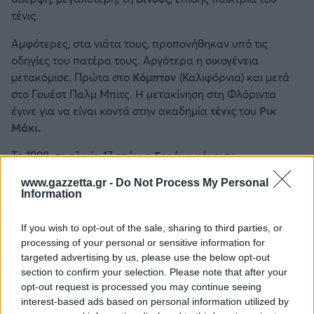
τένις.
Αμφότερες, στα νιάτα τους, προπονήθηκαν υπό τις
οδηγίες του πατέρα τους. Αργότερα η οικογένεια
μετακόμισε. Πρώτα στο
Κόμπτον
(Καλιφόρνια) και μετά
στο Γουέστ Παλμ Μπιτς. Η μετακίνηση στη Φλόριντα
έγινε για να είναι κοντά στην ακαδημία
τένις
του
Ρικ
Μάκι.
To 1998, σε ηλικία 17 ετών, η
Σερένα
κάνει το
επαγγελματικό της ντεμπούτο. Αγωνίζεται στο
www.gazzetta.gr -
Do Not Process My Personal
«
Αυστραλιανό Όπεν
» και κερδίζει στον πρώτο γύρο το
Information
νούμερο έξι, τότε, Ιρίνα Σπίρλεα. Ε, από δω και πέρα το
μόνο που χρειάζεται να ξέρετε είναι πως η
Σερένα
τα
If you wish to opt-out of the sale, sharing to third parties, or
πήρε όλα και σάρωσε!
processing of your personal or sensitive information for
targeted advertising by us, please use the below opt-out
Η συγκομιδή της προκαλεί θαυμασμό:
23 γκραν σλαμ
σε
section to confirm your selection. Please note that after your
ατομικό,
14
σε ομαδικό,
τέσσερα χρυσά
ολυμπιακά
opt-out request is processed you may continue seeing
μετάλλια κι άλλα πρωταθλήματα. Α, και κάτι ακόμη.
interest-based ads based on personal information utilized by