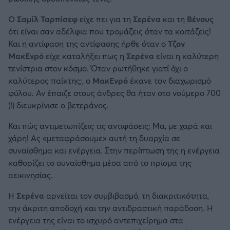
Ο
Σαμίλ Ταρπίσεφ
είχε πει για τη
Σερένα
και τη
Βένους
ότι είναι σαν αδέλφια που τρομάζεις όταν τα κοιτάζεις!
Και η αντίφαση της αντίφασης ήρθε όταν ο
Τζον
ΜακΕνρό
είχε καταλήξει πως η
Σερένα
είναι η καλύτερη
τενίστρια στον κόσμο. Όταν ρωτήθηκε γιατί όχι ο
καλύτερος παίκτης;, ο
ΜακΕνρό
έκανε τον διαχωρισμό
φύλου. Αν έπαιζε στους άνδρες θα ήταν στο νούμερο 700
(!) διευκρίνισε ο βετεράνος.
Και πώς αντιμετωπίζεις τις αντιφάσεις; Μα, με χαρά και
χάρη! Ας «μεταφράσουμε» αυτή τη δυαρχία σε
συναίσθημα και ενέργεια. Στην περίπτωση της η ενέργεια
καθορίζει το συναίσθημα μέσα από το πρίσμα της
αεικινησίας.
Η
Σερένα
αρνείται τον συμβιβασμό, τη διακριτικότητα,
την άκριτη αποδοχή και την αντιδραστική παράδοση. Η
ενέργεια της είναι το ισχυρό αντεπιχείρημα στα