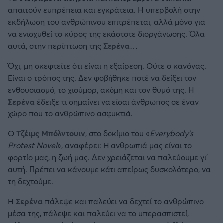
απαιτούν ευπρέπεια και εγκράτεια. Η υπερβολή στην
εκδήλωση του ανθρώπινου επιτρέπεται, αλλά μόνο για
να ενισχυθεί το κύρος της εκάστοτε διοργάνωσης. Όλα
αυτά, στην περίπτωση της
Σερένα
…
Όχι, μη σκεφτείτε ότι είναι η εξαίρεση. Ούτε ο κανόνας.
Είναι ο τρόπος της. Δεν φοβήθηκε ποτέ να δείξει τον
ενθουσιασμό, το χιούμορ, ακόμη και τον θυμό της. Η
Σερένα
έδειξε τι σημαίνει να είσαι άνθρωπος σε έναν
χώρο που το ανθρώπινο ασφυκτιά.
Ο
Τζέιμς Μπόλντουιν
, στο δοκίμιο του «
Everybody’s
Protest Novel
», αναφέρει: Η ανθρωπιά μας είναι το
φορτίο μας, η ζωή μας. Δεν χρειάζεται να παλεύουμε γι’
αυτή. Πρέπει να κάνουμε κάτι απείρως δυσκολότερο, να
τη δεχτούμε.
Η
Σερένα
πάλεψε και παλεύει να δεχτεί το ανθρώπινο
μέσα της, πάλεψε και παλεύει να το υπερασπιστεί,