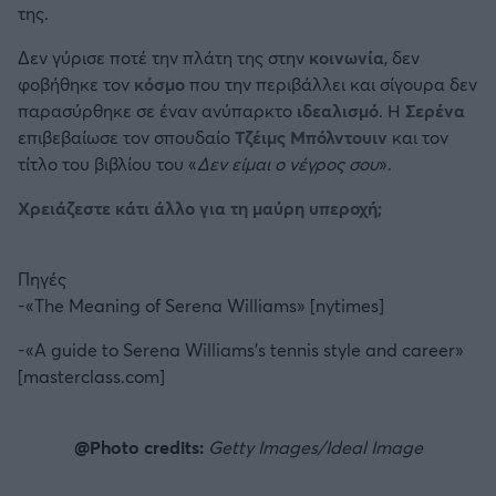
της.
Δεν γύρισε ποτέ την πλάτη της στην
κοινωνία
, δεν
φοβήθηκε τον
κόσμο
που την περιβάλλει και σίγουρα δεν
παρασύρθηκε σε έναν ανύπαρκτο
ιδεαλισμό
. Η
Σερένα
επιβεβαίωσε τον σπουδαίο
Τζέιμς Μπόλντουιν
και τον
τίτλο του βιβλίου του «
Δεν είμαι ο νέγρος σου
».
Χρειάζεστε κάτι άλλο για τη μαύρη υπεροχή;
Πηγές
-«The Meaning of Serena Williams» [nytimes]
-«A guide to Serena Williams’s tennis style and career»
[masterclass.com]
@Photo credits:
Getty Images/Ideal Image