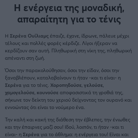
Η ενέργεια της μοναδική,
απαραίτητη για το τένις
Η
Σερένα Ουίλιαμς
έπαιζε, έχανε, ίδρωνε, πάλευε μέχρι
τέλους και πολλές φορές κέρδιζε. Λίγοι ήξεραν να
κερδίζουν σαν αυτή. Πληθωρική στη νίκη της, πληθωρική
απέναντι στη ζωή.
Όσοι την παρακολούθησαν, όσοι την είδαν, όσοι την
ξαναβλέπουν, καταλαβαίνουν τι ήταν -και τι είναι- η
Σερένα
για το τένις.
Χοροπηδούσε
,
γελούσε
,
χαμογελούσε
,
κουνούσε
αποφασιστικά τη γροθιά της,
σήκωνε τον δείκτη του χεριού δείχνοντας τον ουρανό και
εννοώντας ότι είναι το νούμερο ένα.
Την καλή και κακή της διάθεση την έβλεπες, την ένιωθες
και την έπαιρνες μαζί σου! Ιδού, λοιπόν, τι ήταν -και τι
είναι- η
Σερένα
για το άθλημα: η ενέργεια του! Είναι και