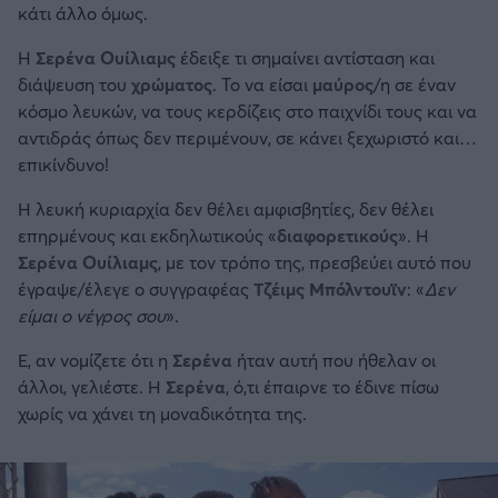
κάτι άλλο όμως.
Η
Σερένα Ουίλιαμς
έδειξε τι σημαίνει αντίσταση και
διάψευση του
χρώματος
. Το να είσαι
μαύρος
/η σε έναν
κόσμο λευκών, να τους κερδίζεις στο παιχνίδι τους και να
αντιδράς όπως δεν περιμένουν, σε κάνει ξεχωριστό και…
επικίνδυνο!
Η λευκή κυριαρχία δεν θέλει αμφισβητίες, δεν θέλει
επηρμένους και εκδηλωτικούς «
διαφορετικούς
». Η
Σερένα Ουίλιαμς
, με τον τρόπο της, πρεσβεύει αυτό που
έγραψε/έλεγε ο συγγραφέας
Τζέιμς Μπόλντουϊν
: «
Δεν
είμαι ο νέγρος σου
».
Ε, αν νομίζετε ότι η
Σερένα
ήταν αυτή που ήθελαν οι
άλλοι, γελιέστε. Η
Σερένα
, ό,τι έπαιρνε το έδινε πίσω
χωρίς να χάνει τη μοναδικότητα της.