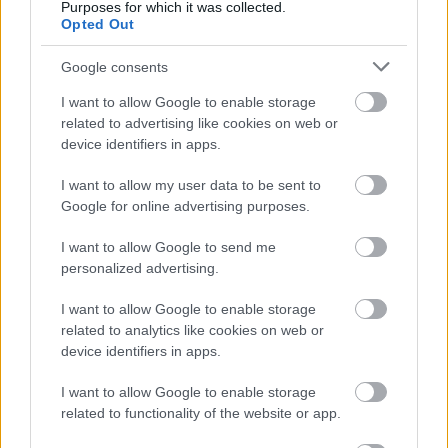
Η
Σερένα
υπήρξε ακαταμάχητη και μοναδικό φαινόμενο
Purposes for which it was collected.
Opted Out
στον κόσμο του τένις.
Google consents
I want to allow Google to enable storage
related to advertising like cookies on web or
device identifiers in apps.
I want to allow my user data to be sent to
Google for online advertising purposes.
I want to allow Google to send me
personalized advertising.
I want to allow Google to enable storage
related to analytics like cookies on web or
Μέχρι τον «Αόρατο
device identifiers in apps.
Άνθρωπο» του Έλισον
I want to allow Google to enable storage
related to functionality of the website or app.