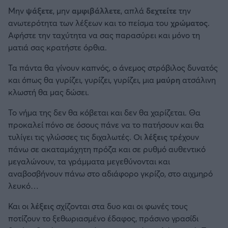
Μην
ψάξετε
, μην
αμφιβάλλετε
, απλά
δεχτείτε
την
ανωτερότητα των λέξεων και το πείσμα του
χρώματος
.
Αφήστε την ταχύτητα να σας παρασύρει και μόνο τη
ματιά σας κρατήστε όρθια.
Τα πάντα θα γίνουν καπνός, ο άνεμος στρόβιλος δυνατός
και όπως θα γυρίζει, γυρίζει, γυρίζει, μια
μαύρη
ατσάλινη
κλωστή θα μας δώσει.
Το νήμα της δεν θα κόβεται και δεν θα χαρίζεται. Θα
προκαλεί πόνο σε όσους πάνε να το πατήσουν και θα
τυλίγει τις γλώσσες τις διχαλωτές. Οι
λέξεις
τρέχουν
πάνω σε ακαταμάχητη πρόζα και σε ρυθμό αυθεντικό
μεγαλώνουν, τα γράμματα μεγεθύνονται και
αναβοσβήνουν πάνω στο αδιάφορο γκρίζο, στο αιχμηρό
λευκό…
Και οι
λέξεις
σχίζονται στα δυο και οι φωνές τους
ποτίζουν το ξεθωριασμένο έδαφος, πράσινο γρασίδι