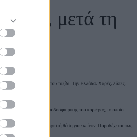
ναϊκό, μετά τη
σα από το ποδοσφαιρικό του ταξίδι. Την Ελλάδα. Χαρές, λύπες,
 και τον
Παναθηναϊκό
.
υ στους «πράσινους».
κεφάλαιο στο βιβλίο της ποδοσφαιρικής του καριέρας, το οποίο
ΑΟΚ, τα οποία έχουν ξεχωριστή θέση για εκείνον. Παραδέχεται πως