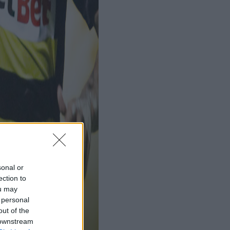
sonal or
ection to
ou may
 personal
out of the
 downstream