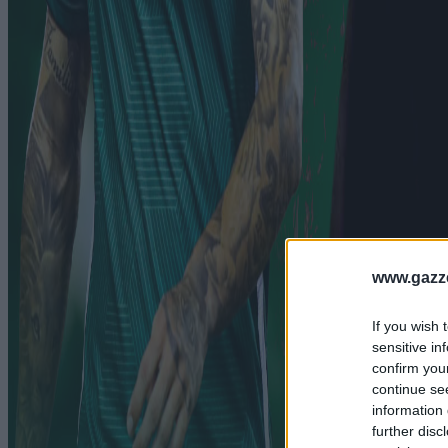
www.gazze
If you wish 
sensitive in
confirm you
continue se
information 
further disc