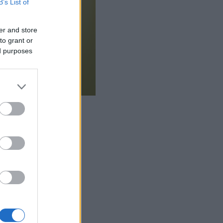
B’s List of
er and store
to grant or
ed purposes