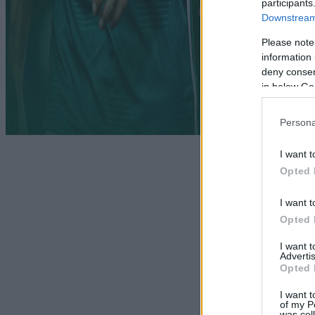
participants
Downstream 
Please note
information 
deny consent
in below Go
Persona
I want t
Opted 
I want t
Opted 
I want 
Advertis
Opted 
I want t
of my P
was col