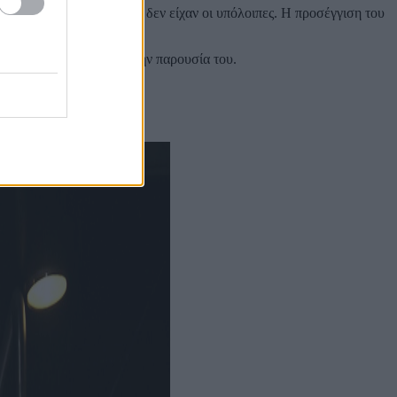
ο Τριφύλλι είδε κάτι που δεν είχαν οι υπόλοιπες. Η προσέγγιση του
μία, το οποίο σημάδεψε την παρουσία του.
ήθελε να διορθώσει.