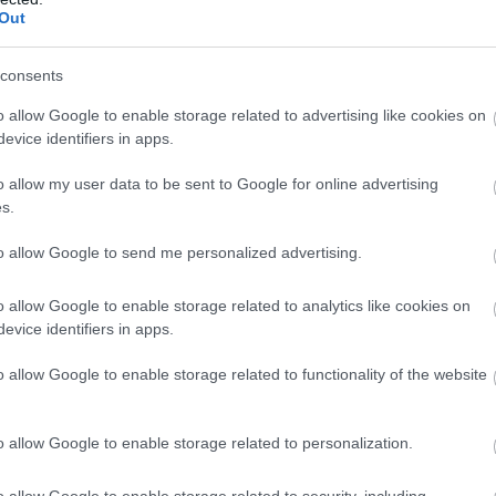
Out
 από τον Παναθη
consents
 κάτω βόλτα»
o allow Google to enable storage related to advertising like cookies on
evice identifiers in apps.
o allow my user data to be sent to Google for online advertising
λ Μαντσίνι στο Gazzetta
s.
to allow Google to send me personalized advertising.
ίσκεται σε ένα αγαπημένο του μέρος, στη χώρα που αγάπησε βαθιά μέ
o allow Google to enable storage related to analytics like cookies on
τη Θεσσαλονίκη και τη φανέλα του
Άρη
στην Αθήνα για το «τριφύλλι»
evice identifiers in apps.
, στην πρώτη του συνέντευξη από την ημέρα που έκλεισε ο κύκλος το
o allow Google to enable storage related to functionality of the website
ε που φόρεσε για πρώτη φορά την κίτρινη φανέλα και άνοιξε ένα νέο 
o allow Google to enable storage related to personalization.
 την πίεση για άμεσα αποτελέσματα και φυσικά τα ντέρμπι με τον Π
ύλλογος που τον βοήθησε να ανθίσει.
o allow Google to enable storage related to security, including