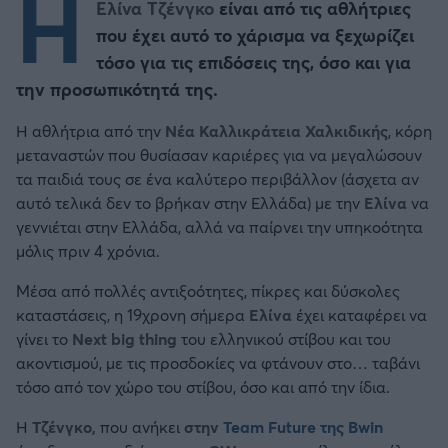
Η
Ελίνα Τζένγκο
είναι από τις αθλήτριες
που έχει αυτό το χάρισμα να ξεχωρίζει
τόσο για τις επιδόσεις της, όσο και για
την προσωπικότητά της.
Η αθλήτρια από την
Νέα Καλλικράτεια Χαλκιδικής
, κόρη
μεταναστών που θυσίασαν καριέρες για να μεγαλώσουν
τα παιδιά τους σε ένα καλύτερο περιβάλλον (άσχετα αν
αυτό τελικά δεν το βρήκαν στην Ελλάδα) με την
Ελίνα
να
γεννιέται στην Ελλάδα, αλλά να παίρνει την υπηκοότητα
μόλις πριν 4 χρόνια.
Μέσα από πολλές αντιξοότητες, πίκρες και δύσκολες
καταστάσεις, η 19χρονη σήμερα
Ελίνα
έχει καταφέρει να
γίνει το
Next big thing
του ελληνικού στίβου και του
ακοντισμού, με τις προσδοκίες να φτάνουν στο… ταβάνι
τόσο από τον χώρο του στίβου, όσο και από την ίδια.
Η
Τζένγκο,
που ανήκει
στην
Team Future της Bwin