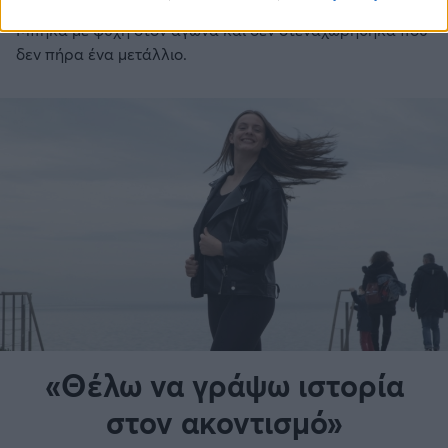
Ευρωπαϊκό με πόνους, αλλά κατάφερα να βγω τέταρτη.
Μπήκα με ψυχή στον αγώνα και δεν στεναχωρήθηκα που
δεν πήρα ένα μετάλλιο.
«Θέλω να γράψω ιστορία
στον ακοντισμό»