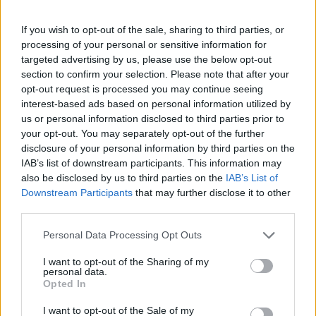
μου έτσι αποφάσισε να δουλέψει στην οικοδομή και η
If you wish to opt-out of the sale, sharing to third parties, or
μητέρα μου ακόμη και σήμερα εργάζεται ως
processing of your personal or sensitive information for
καθαρίστρια. Οτι κάνουν το κάνουν για εμάς. Και έχω
targeted advertising by us, please use the below opt-out
βάλει στόχο να σταματ- ήσει να ταλαιπωρείται και θέλω
section to confirm your selection. Please note that after your
να το κάνω με τον πρωταθλητισμό. Ξέρω πως σκέφτεται
opt-out request is processed you may continue seeing
πρώτα πως θα μας μεγαλώσει χωρίς να μας λείψει κάτι
interest-based ads based on personal information utilized by
και θέλω να της το ανταποδώσω. Να την ξεκουράσω.
us or personal information disclosed to third parties prior to
your opt-out. You may separately opt-out of the further
- Θεωρείς τον εαυτό σου αθλήτρια ψυχολογίας ή
disclosure of your personal information by third parties on the
«ψυχρή εκτελέστρια» στους αγώνες;
IAB’s list of downstream participants. This information may
also be disclosed by us to third parties on the
IAB’s List of
Θα ήθελα να ήμουν ψυχρή επαγγελματίας, αλλά πάντα
Downstream Participants
that may further disclose it to other
σκέφτομαι και λειτουργώ με το συναίσθημα. Αυτό
third parties.
μερικές φορές βέβαια με ρίχνει γιατί πιέζω τον εαυτό
Please note that this website/app uses one or more Google
Personal Data Processing Opt Outs
μου. Έχουν έρθει καταστάσεις που δεν ήξερα πως να τις
services and may gather and store information including but
διαχειριστώ
not limited to your visit or usage behaviour. You may click to
I want to opt-out of the Sharing of my
personal data.
grant or deny consent to Google and its third-party tags to
Opted In
- Πώς το έκανες αυτό τελικά; Γιατί φαντάζομαι στην
use your data for below specified purposes in below Google
περιοχή σου δεν έχεις και την πολυτέλεια να πάς
consent section.
I want to opt-out of the Sale of my