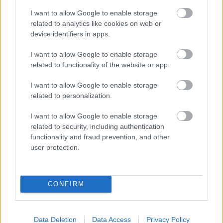
πράγματα. Σε αγχώνει ότι από νωρίς υπάρχουν
I want to allow Google to enable storage
προσδοκίες από σένα ή είναι κάτι που έχεις
related to analytics like cookies on web or
προετοιμαστεί ψυχολογικά, γνωρίζοντας τις
device identifiers in apps.
δυνατότητές σου;
I want to allow Google to enable storage
related to functionality of the website or app.
Είμαι έτοιμη ψυχολογικά γι’ αυτό. Πλέον πάω και σε
αγώνες στο εξωτερικό όπου αντιμετωπίζω αθλήτριες που
I want to allow Google to enable storage
έβλεπα στην τηλεόραση. Είναι τρελό αυτό. Βλέπω τα
related to personalization.
μέτρα τους όμως και είμαι σταθερή στα δικά μου. Βλέπω
ότι μπορώ να τις κυνηγήσω. Ακόμη είμαι 19 ετών
I want to allow Google to enable storage
εξάλλου.
related to security, including authentication
functionality and fraud prevention, and other
-Εχεις περάσει και από περίοδο τραυματισμού και
user protection.
μάλιστα όταν γύρισες, το 2020 έριξες πολύ καλά. Αυτό
σε έβαλε σε σκέψεις ότι όσο περνάς στις πιο πάνω
κατηγορίες, οι στόχοι πρέπει να είναι ανάλογοι;
CONFIRM
Ναι. Τότε είχα τραματιστεί στον αγκώνα και έμεινα εκτός
το καλοκαίρι. Ειχα ακίνητο το χέρι μου. Και πήγα στο
Data Deletion
Data Access
Privacy Policy