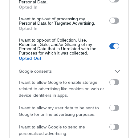
καθημερινά να συμβουλευτείς ψυχολόγους.
Personal Data.
Opted In
Με τον προπονητή και τους γονείς μου χειρίζομαι τέτοιες
I want to opt-out of processing my
καταστάσεις. Η μαμά μου είναι η ψυχολόγος μου. Σε
Personal Data for Targeted Advertising.
αυτήν τα βγάζω και με ηρεμεί. Η δουλειά βέβαια ενός
Opted In
ψυχολόγου θα βοηθούσε σε μία πιο σωστή διαχείριση.
I want to opt-out of Collection, Use,
Οταν έκανα το παγκόσμιο ρεκόρ που δεν μέτρησε, είχα
Retention, Sale, and/or Sharing of my
Personal Data that Is Unrelated with the
θολώσει. Στην ηλικία μου δεν μπορείς να δεις καθαρά
Purposes for which it was collected.
εκείνη τη στιγμή και ήμουν σε μία φάση που ήθελα να τα
Opted Out
παρατήσω όλα. Χρειαζόμουν έναν άνθρωπο κοντά μου.
Google consents
Θα μπορούσα να το κάνω ξανά, αλλά πιέστηκα πολύ
εκείνη την ημέρα. Το κυνηγούσα καιρό εκείνο το ρεκόρ
I want to allow Google to enable storage
και ήταν μάλιστα σε εποχή με lockdown όπου δεν κάναμε
related to advertising like cookies on web or
ούτε προπονήσεις, ούτε βολές. Ήμουν χαλαρή όμως και
device identifiers in apps.
βγήκε. Μετά πιέστηκα όταν έμαθα ότι δεν ισχύει το
I want to allow my user data to be sent to
ρεκόρ.
Google for online advertising purposes.
- Εχεις κάνει λοιπόν παγκόσμιο ρεκόρ (κι ας μην
I want to allow Google to send me
μέτρησε) και από μικρή ηλικία ρίχνεις σε μέτρα που
personalized advertising.
δείχνουν ότι στο μέλλον περιμένουμε σπουδαία