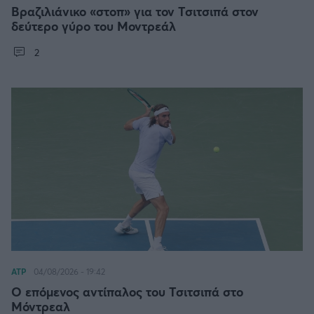
Βραζιλιάνικο «στοπ» για τον Τσιτσιπά στον
δεύτερο γύρο του Μοντρεάλ
2
ATP
04/08/2026 - 19:42
Ο επόμενος αντίπαλος του Τσιτσιπά στο
Μόντρεαλ