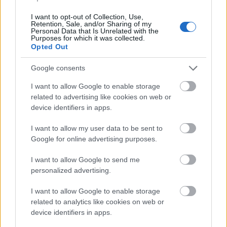
I want to opt-out of Collection, Use,
Retention, Sale, and/or Sharing of my
Personal Data that Is Unrelated with the
Purposes for which it was collected.
Opted Out
Google consents
I want to allow Google to enable storage
related to advertising like cookies on web or
device identifiers in apps.
I want to allow my user data to be sent to
Google for online advertising purposes.
I want to allow Google to send me
personalized advertising.
I want to allow Google to enable storage
related to analytics like cookies on web or
device identifiers in apps.