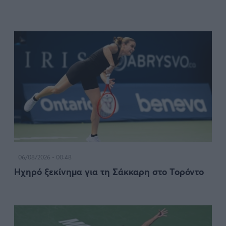
06/08/2026 - 00:48
Ηχηρό ξεκίνημα για τη Σάκκαρη στο Τορόντο