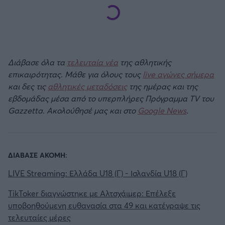
Διάβασε όλα τα
τελευταία νέα
της αθλητικής
επικαιρότητας. Μάθε για όλους τους
live αγώνες σήμερα
και δες τις
αθλητικές μεταδόσεις
της ημέρας και της
εβδομάδας μέσα από το υπερπλήρες Πρόγραμμα TV του
Gazzetta. Ακολούθησέ μας και στο
Google News
.
ΔΙΑΒΑΣΕ ΑΚΟΜΗ:
LIVE Streaming: Ελλάδα U18 (Γ) - Ισλανδία U18 (Γ)
TikToker διαγνώστηκε με Αλτσχάιμερ: Επέλεξε
υποβοηθούμενη ευθανασία στα 49 και κατέγραψε τις
τελευταίες μέρες