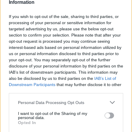
Information
If you wish to opt-out of the sale, sharing to third parties, or
processing of your personal or sensitive information for
targeted advertising by us, please use the below opt-out
section to confirm your selection. Please note that after your
opt-out request is processed you may continue seeing
interest-based ads based on personal information utilized by
us or personal information disclosed to third parties prior to
your opt-out. You may separately opt-out of the further
disclosure of your personal information by third parties on the
IAB’s list of downstream participants. This information may
also be disclosed by us to third parties on the
IAB’s List of
Downstream Participants
that may further disclose it to other
third parties.
Τσουβέλας: «Οι φωτογραφίες αδικούν την Εύα, δεν
έχει φωτογένεια - Λες κι εγώ είμαι ο Μπραντ Πιτ»
Please note that this website/app uses one or more Google
Personal Data Processing Opt Outs
(vid)
services and may gather and store information including but
not limited to your visit or usage behaviour. You may click to
I want to opt-out of the Sharing of my
personal data.
Δύο ανερχόμενα νησιά που μπήκαν στο ραντάρ του
grant or deny consent to Google and its third-party tags to
Opted In
ελληνικού καλοκαιριού
use your data for below specified purposes in below Google