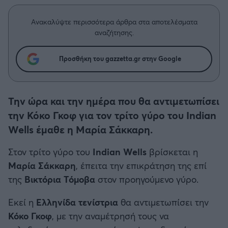
Η μητρότητα στον πάγκο
Δημήτρης Τσορμπατζόγλου
Συνεντεύξεις
Άρης
Μεγάλη μου Αγάπη
Ανακαλύψτε περισσότερα άρθρα στα αποτελέσματα
αναζήτησης.
Μια Ιστορία από την Πόλη
Λεβαδειακός
Προσθήκη του gazzetta.gr στην Google
ΟΦΗ
Βόλος
Την ώρα και την ημέρα που θα αντιμετωπίσει
την Κόκο Γκοφ για τον τρίτο γύρο του Indian
Ατρόμητος Αθηνών
Wells έμαθε η Μαρία Σάκκαρη.
Στον τρίτο γύρο του
Indian
Wells
βρίσκεται η
Κηφισιά
Μαρία
Σάκκαρη
, έπειτα την επικράτηση της επί
της
Βικτόρια
Τόμοβα
στον προηγούμενο γύρο.
Αστέρας Τρίπολης
Εκεί η
Ελληνίδα
τενίστρια
θα αντιμετωπίσει την
Παναιτωλικός
Κόκο
Γκοφ
, με την αναμέτρησή τους να