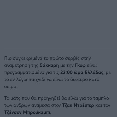
Άρσεναλ
Γιουβέντους
Μίλαν
Ίντερ
Πιο συγκεκριμένα το πρώτο σερβίς στην
αναμέτρηση της
Σάκκαρη
με την
Γκοφ
είναι
Μπάγερν Μονάχου
προγραμματισμένο για τις
22:00 ώρα Ελλάδας
, με
το εν λόγω παιχνίδι να είναι το δεύτερο κατά
Παρί Σεν Ζερμέν
σειρά.
Το ματς που θα προηγηθεί θα είναι για το ταμπλό
των ανδρών ανάμεσα στον
Τζακ
Ντρέιπερ
και τον
Τζένσον
Μπρούκσμπι
.