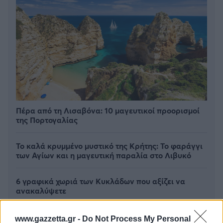
Πέρα από τη Λισαβόνα: 10 μαγευτικοί προορισμοί
της Πορτογαλίας
Το καλά κρυμμένο μυστικό της Κρήτης: Το φαράγγι
των Αγίων και η μαγευτική παραλία στο Λιβυκό
6 γραφικά χωριά των Κυκλάδων που αξίζει να
ανακαλύψετε
www.gazzetta.gr -
Do Not Process My Personal