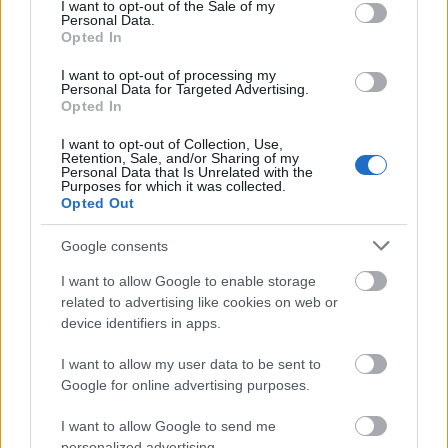
consent section.
I want to opt-out of the Sale of my
Personal Data.
15 μεγάλες σειρές που ανέβαλες καιρό και μπορείς
Opted In
επιτέλους να δεις το καλοκαίρι
I want to opt-out of processing my
Personal Data for Targeted Advertising.
Opted In
I want to opt-out of Collection, Use,
Retention, Sale, and/or Sharing of my
Personal Data that Is Unrelated with the
Purposes for which it was collected.
Opted Out
Google consents
I want to allow Google to enable storage
related to advertising like cookies on web or
device identifiers in apps.
I want to allow my user data to be sent to
Google for online advertising purposes.
Η χώρα που ζει το δημογραφικό μας μέλλον
I want to allow Google to send me
personalized advertising.