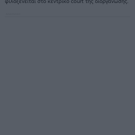
φιλοξενείται στο κεντρικό court της διοργάνωσης.
Καλαμάτα
Ηρακλής
Μπαρτσελόνα
Ρεάλ Μαδρίτης
Ατλέτικο Μαδρίτης
Μάντσεστερ Γιουνάιτεντ
Μάντσεστερ Σίτι
Λίβερπουλ
Τσέλσι