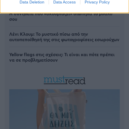
Data Deletion
Data Access
Privacy Policy
Η συνήθεια που «σκουριάζει» σιωπηλά το μυαλό
σου
Λένι Κλουμ: Το μυστικό πίσω από την
αυτοπεποίθησή της στις φωτογραφίσεις εσωρούχων
Yellow flags στις σχέσεις: Τι είναι και πότε πρέπει
να σε προβληματίσουν