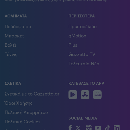
ΑΘΛΗΜΑΤΑ
ΠΕΡΙΣΣΟΤΕΡΑ
Ποδόσφαιρο
Πρωτοσέλιδα
Μπάσκετ
gMotion
Βόλεϊ
Plus
Τέννις
Gazzetta TV
Τελευταία Νέα
ΣΧΕΤΙΚΑ
ΚΑΤΕΒΑΣΕ ΤΟ APP
Android
IOS
Huawei
Σχετικά με το Gazzetta.gr
Όροι Χρήσης
Πολιτική Απορρήτου
SOCIAL MEDIA
Πολιτική Cookies
Facebook
Twitter
Instagram
YouTube
TikTok
Lin