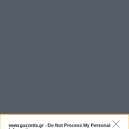
www.gazzetta.gr -
Do Not Process My Personal