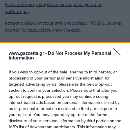
Είναι το πληκτρολόγιό σου φτιαγμένο για να σε
καθυστερεί;
Κατασκευάζουν ποτάμι από σκυρόδεμα 145 χλμ. με έναν
σκοπό: Να τερματίσουν την ξηρασία
www.gazzetta.gr -
Do Not Process My Personal
Information
Για να προσθέσεις το σχόλιο
If you wish to opt-out of the sale, sharing to third parties, or
processing of your personal or sensitive information for
σου πρέπει να συνδεθείς
targeted advertising by us, please use the below opt-out
στο my gazzetta!
section to confirm your selection. Please note that after your
opt-out request is processed you may continue seeing
interest-based ads based on personal information utilized by
Εγγραφή
Σύνδεση
us or personal information disclosed to third parties prior to
your opt-out. You may separately opt-out of the further
disclosure of your personal information by third parties on the
IAB’s list of downstream participants. This information may