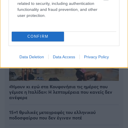
related to security, including authentication
functionality and fraud prevention, and other
user protection.
CONFIRM
Data Deletion
Data Access
Privacy Policy
«Ήμουν κι εγώ στα Κουφονήσια τις ημέρες που
γέμισε η Ιταλίδα»: Η λεπτομέρεια που κανείς δεν
ανέφερε
15+1 θρυλικές μεταγραφές του ελληνικού
ποδοσφαίρου που δεν έγιναν ποτέ