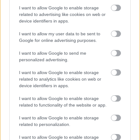
I want to allow Google to enable storage
related to advertising like cookies on web or
device identifiers in apps.
I want to allow my user data to be sent to
Google for online advertising purposes.
I want to allow Google to send me
personalized advertising.
Πέρα από τη Λισαβόνα: 10 μαγευτικοί προορισμοί
της Πορτογαλίας
I want to allow Google to enable storage
related to analytics like cookies on web or
device identifiers in apps.
Το καλά κρυμμένο μυστικό της Κρήτης: Το φαράγγι
των Αγίων και η μαγευτική παραλία στο Λιβυκό
I want to allow Google to enable storage
related to functionality of the website or app.
6 γραφικά χωριά των Κυκλάδων που αξίζει να
ανακαλύψετε
I want to allow Google to enable storage
related to personalization.
I want to allow Google to enable storage