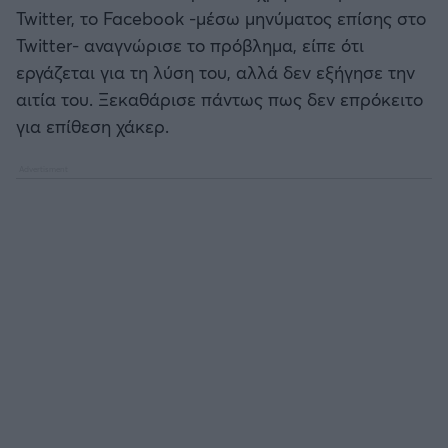
Καλαμάτα
Twitter, το Facebook -μέσω μηνύματος επίσης στο
Twitter- αναγνώρισε το πρόβλημα, είπε ότι
Ηρακλής
εργάζεται για τη λύση του, αλλά δεν εξήγησε την
αιτία του. Ξεκαθάρισε πάντως πως δεν επρόκειτο
Μπαρτσελόνα
για επίθεση χάκερ.
Ρεάλ Μαδρίτης
Ατλέτικο Μαδρίτης
Μάντσεστερ Γιουνάιτεντ
Μάντσεστερ Σίτι
Λίβερπουλ
Τσέλσι