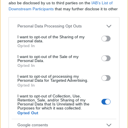
also be disclosed by us to third parties on the
IAB’s List of
Downstream Participants
that may further disclose it to other
third parties.
Please note that this website/app uses one or more Google
Personal Data Processing Opt Outs
services and may gather and store information including but
not limited to your visit or usage behaviour. You may click to
I want to opt-out of the Sharing of my
personal data.
grant or deny consent to Google and its third-party tags to
Opted In
use your data for below specified purposes in below Google
consent section.
I want to opt-out of the Sale of my
Personal Data.
Opted In
I want to opt-out of processing my
Personal Data for Targeted Advertising.
BEST OF
INTERNET
Opted In
I want to opt-out of Collection, Use,
Retention, Sale, and/or Sharing of my
Personal Data that Is Unrelated with the
Purposes for which it was collected.
Opted Out
Google consents