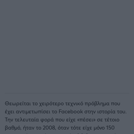
Άρσεναλ
Γιουβέντους
Μίλαν
Ίντερ
Μπάγερν Μονάχου
Παρί Σεν Ζερμέν
Θεωρείται το χειρότερο τεχνικό πρόβλημα που
έχει αντιμετωπίσει το Facebook στην ιστορία του.
Την τελευταία φορά που είχε «πέσει» σε τέτοιο
βαθμό, ήταν το 2008, όταν τότε είχε μόνο 150