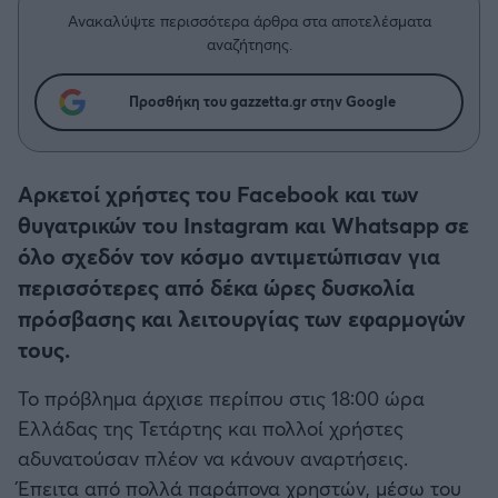
Η μητρότητα στον πάγκο
Δημήτρης Τσορμπατζόγλου
Συνεντεύξεις
Ανακαλύψτε περισσότερα άρθρα στα αποτελέσματα
Άρης
αναζήτησης.
Μεγάλη μου Αγάπη
Μια Ιστορία από την Πόλη
Λεβαδειακός
Προσθήκη του gazzetta.gr στην Google
ΟΦΗ
Αρκετοί χρήστες του Facebook και των
Βόλος
θυγατρικών του Instagram και Whatsapp σε
όλο σχεδόν τον κόσμο αντιμετώπισαν για
Ατρόμητος Αθηνών
περισσότερες από δέκα ώρες δυσκολία
πρόσβασης και λειτουργίας των εφαρμογών
Κηφισιά
τους.
Αστέρας Τρίπολης
Το πρόβλημα άρχισε περίπου στις 18:00 ώρα
Ελλάδας της Τετάρτης και πολλοί χρήστες
Παναιτωλικός
αδυνατούσαν πλέον να κάνουν αναρτήσεις.
Έπειτα από πολλά παράπονα χρηστών, μέσω του