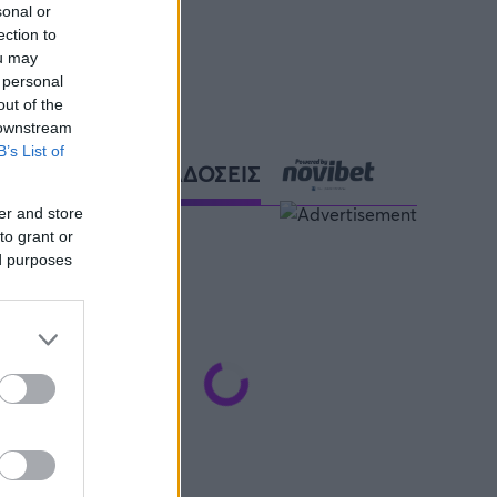
sonal or
ection to
ou may
 personal
out of the
 downstream
B’s List of
ΑΘΛΗΤΙΚΕΣ ΜΕΤΑΔΟΣΕΙΣ
er and store
to grant or
ed purposes