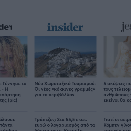
 Γέννησε το
Νέο Χωροταξικό Τουρισμού:
5 σκέψεις π
 - Η
Οι νέες «κόκκινες γραμμές»
τους τελειομ
 ανάρτηση
για το περιβάλλον
ανθρώπους -
ης (pic)
εκείνοι θα 
πόλαυσε
Τράπεζες: Στα 55,5 εκατ.
Γιατί οι σει
μπάντα
ευρώ ο λογαριασμός από τα
Κόμπεν γίνο
κάρδο -
δάνεια του ν. Κατσέλη
επιτυχία στο 