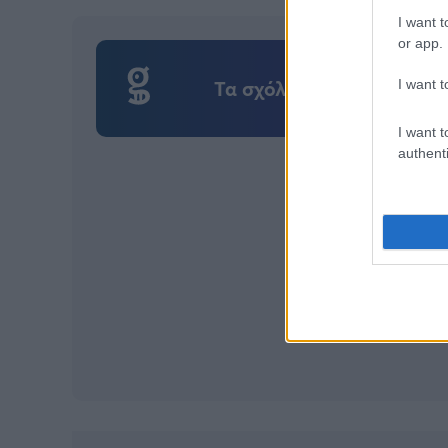
I want t
or app.
Τα σχόλια του συγκεκριμ
I want t
I want t
authenti