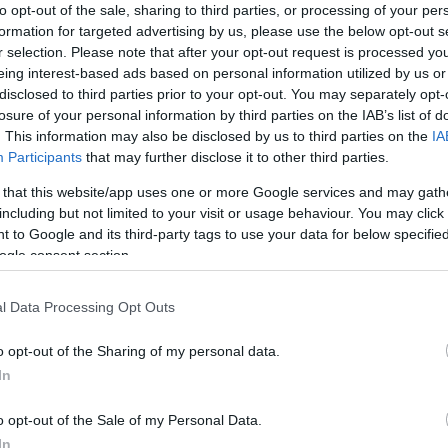
to opt-out of the sale, sharing to third parties, or processing of your per
formation for targeted advertising by us, please use the below opt-out s
r selection. Please note that after your opt-out request is processed y
eing interest-based ads based on personal information utilized by us or
disclosed to third parties prior to your opt-out. You may separately opt-
losure of your personal information by third parties on the IAB’s list of
θρα στα αποτελέσματα αναζήτησης.
. This information may also be disclosed by us to third parties on the
IA
Participants
that may further disclose it to other third parties.
azzetta.gr στην Google
 that this website/app uses one or more Google services and may gath
including but not limited to your visit or usage behaviour. You may click 
 to Google and its third-party tags to use your data for below specifi
ogle consent section.
ους για να μπουν στο πρόγραμμα
ικής άσκησης και να εισπράξουν έως
l Data Processing Opt Outs
o opt-out of the Sharing of my personal data.
In
τέθηκαν έως την 31η Οκτωβρίου. Το πρόγραμμα
 πρακτική άσκηση για διάστημα 5 μηνών, σε
o opt-out of the Sale of my Personal Data.
In