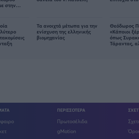
με στην
οία
Τα ανοιχτά μέτωπα για την
Θεόδωρος Π
αλύτερο
ενίσχυση της ελληνικής
«Κάποιοι ξέ
ετακομίσεις
βιομηχανίας
όπως Συρακ
νταξη
Τάραντας, α
Ελλάδα παρ
άγνωστη»
ΜΑΤΑ
ΠΕΡΙΣΣΟΤΕΡΑ
ΣΧΕΤ
φαιρο
Πρωτοσέλιδα
Σχετ
κετ
gMotion
Όροι