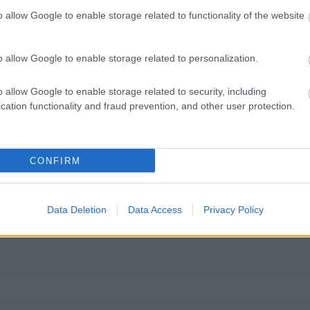
o allow Google to enable storage related to functionality of the website
ένου άρθρου είναι μόνο προς ανάγνωση.
o allow Google to enable storage related to personalization.
o allow Google to enable storage related to security, including
cation functionality and fraud prevention, and other user protection.
CONFIRM
Data Deletion
Data Access
Privacy Policy