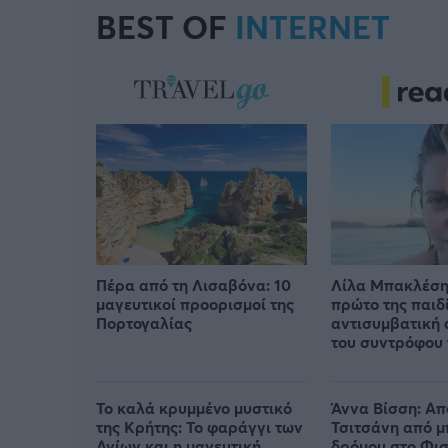
BEST OF
INTERNET
Πέρα από τη Λισαβόνα: 10
Λίλα Μπακλέση:
μαγευτικοί προορισμοί της
πρώτο της παιδί
Πορτογαλίας
αντισυμβατική
του συντρόφου τ
Το καλά κρυμμένο μυστικό
Άννα Βίσση: Α
της Κρήτης: Το φαράγγι των
Τσιτσάνη από 
Αγίων και η μαγευτική
δρόμου στο Φισ