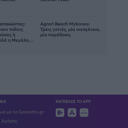
απακώστας:
Agrari Beach Mykonos:
ρουν πόλεις
Τρεις γενιές, μία οικογένεια,
ούσες ή
μία παράδοση
λλά η Μεγάλη
αμένει
ΙΚΑ
ΚΑΤΕΒΑΣΕ ΤΟ APP
Android
IOS
Huawei
ικά με το Gazzetta.gr
 Χρήσης