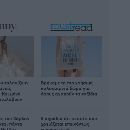
ου ταλανίζουν
Βρήκαμε τα πιο χρήσιμα
ανείς
καλοκαιρινά δώρα για
 Και μόνο
όσους αγαπούν τα ταξίδια
καταλάβουν
ρές του Χάρλαν
5 σημάδια ότι το σπίτι σου
νται πάντα
χρειάζεται επειγόντως
Netflix;
summer reset