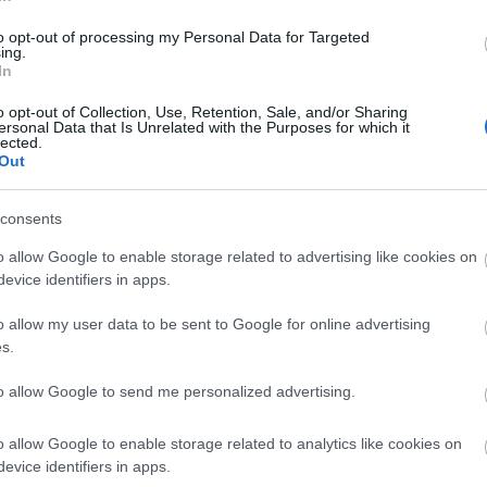
ες της επιλογής τους. Δείτε την διαδικασία στο
to opt-out of processing my Personal Data for Targeted
ing.
In
o opt-out of Collection, Use, Retention, Sale, and/or Sharing
ersonal Data that Is Unrelated with the Purposes for which it
lected.
Out
 Ίση με έξι ατομικές βόμβες η ενέργεια που
consents
αλαιολόγου για τις πυρκαγιές στη Δ. Αττική
o allow Google to enable storage related to advertising like cookies on
οκυνηγητό για τον εντοπισμό του παιδόφιλου τουρίστα
evice identifiers in apps.
o allow my user data to be sent to Google for online advertising
s.
to allow Google to send me personalized advertising.
o allow Google to enable storage related to analytics like cookies on
evice identifiers in apps.