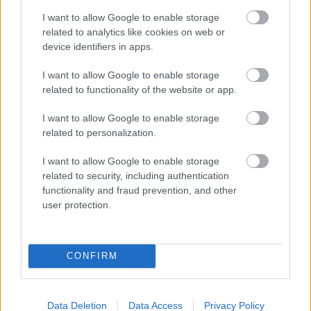
ΔΙΑΒΑΣΕ ΑΚΟΜΗ:
I want to allow Google to enable storage
related to analytics like cookies on web or
Η άγνωστη ελληνική ιστορία της Κορσικής: Από τους
device identifiers in apps.
Φωκαείς της Αλαλίας στους Μανιάτες του Καργκέζε
I want to allow Google to enable storage
Βρέθηκε η αρχαιότερη ρωμαϊκή βιβλιοθήκη της Ιβηρικής:
related to functionality of the website or app.
Κρυβόταν σε έπαυλη του 4ου αιώνα
I want to allow Google to enable storage
Ψυχολόγος θανατοποινιτών αποκαλύπτει τα πιο
related to personalization.
ανατριχιαστικά «δώρα» που έχει λάβει από
κρατούμενους
I want to allow Google to enable storage
related to security, including authentication
functionality and fraud prevention, and other
user protection.
Για να προσθέσεις το σχόλιο
CONFIRM
σου πρέπει να συνδεθείς
στο my gazzetta!
Data Deletion
Data Access
Privacy Policy