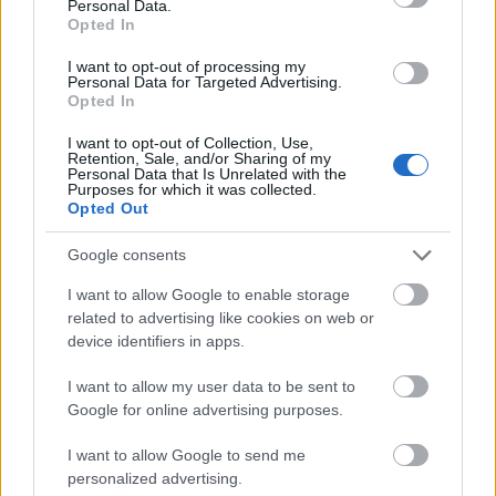
Personal Data.
Opted In
Άρσεναλ
I want to opt-out of processing my
Personal Data for Targeted Advertising.
Opted In
Γιουβέντους
I want to opt-out of Collection, Use,
Retention, Sale, and/or Sharing of my
Personal Data that Is Unrelated with the
Μίλαν
Purposes for which it was collected.
Opted Out
Ίντερ
Google consents
I want to allow Google to enable storage
Μπάγερν Μονάχου
related to advertising like cookies on web or
device identifiers in apps.
Παρί Σεν Ζερμέν
I want to allow my user data to be sent to
Διαβάστε την συνέχεια στο
newsbomb.gr
Google for online advertising purposes.
I want to allow Google to send me
personalized advertising.