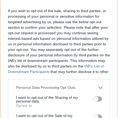
Καλαμάτα
οποίος μετανάστευσε στις ΗΠΑ από τη Γαλλία
γύρω στο 1820. Εγκαταστάθηκε στο Τράμπλσομ
If you wish to opt-out of the sale, sharing to third parties, or
processing of your personal or sensitive information for
Ηρακλής
Κρικ του Κεντάκι. Πιστεύεται ότι ο Μάρτιν
targeted advertising by us, please use the below opt-out
γεννήθηκε με μπλε δέρμα, και οι γονείς του ήταν
section to confirm your selection. Please note that after your
Μπαρτσελόνα
τόσο τρομοκρατημένοι που τον εγκατέλειψαν σε
opt-out request is processed you may continue seeing
interest-based ads based on personal information utilized by
ένα ορφανοτροφείο.
us or personal information disclosed to third parties prior to
Ρεάλ Μαδρίτης
your opt-out. You may separately opt-out of the further
disclosure of your personal information by third parties on the
Ατλέτικο Μαδρίτης
IAB’s list of downstream participants. This information may
also be disclosed by us to third parties on the
IAB’s List of
Downstream Participants
that may further disclose it to other
Μάντσεστερ Γιουνάιτεντ
third parties.
Please note that this website/app uses one or more Google
Personal Data Processing Opt Outs
Μάντσεστερ Σίτι
services and may gather and store information including but
not limited to your visit or usage behaviour. You may click to
I want to opt-out of the Sharing of my
personal data.
Λίβερπουλ
grant or deny consent to Google and its third-party tags to
Opted In
use your data for below specified purposes in below Google
consent section.
I want to opt-out of the Sale of my
Τσέλσι