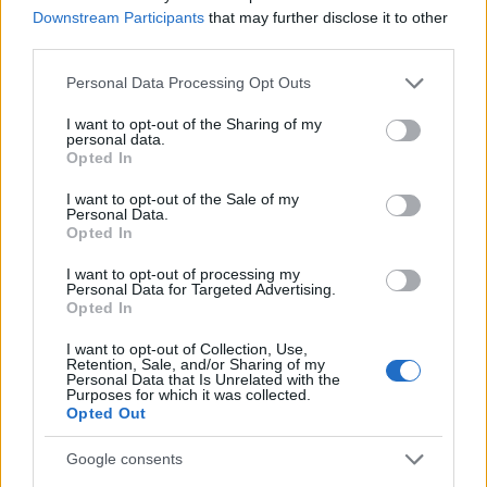
Downstream Participants
that may further disclose it to other
third parties.
Please note that this website/app uses one or more Google
Personal Data Processing Opt Outs
services and may gather and store information including but
not limited to your visit or usage behaviour. You may click to
I want to opt-out of the Sharing of my
personal data.
grant or deny consent to Google and its third-party tags to
Opted In
use your data for below specified purposes in below Google
consent section.
I want to opt-out of the Sale of my
Personal Data.
Opted In
Η επέμβαση ήταν επιτυχής, ο κ. Λε ανέκτησε την
I want to opt-out of processing my
όρασή του και οι γιατροί εκτιμούν ότι θα
Personal Data for Targeted Advertising.
Opted In
αναρρώσει πλήρως
.
I want to opt-out of Collection, Use,
ΤΙ ΔΙΑΒΑΖΕΤΑΙ
Retention, Sale, and/or Sharing of my
Personal Data that Is Unrelated with the
Purposes for which it was collected.
Το αντικείμενο που δεν πρέπει ποτέ να
Opted Out
αφήνετε στο κάθισμα του αυτοκινήτου -
Google consents
Σοβαρός κίνδυνος να μετατραπεί σε «βλήμα»