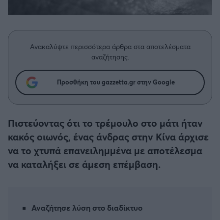
Η μητρότητα στον πάγκο
Δημήτρης Τσορμπατζόγλου
Συνεντεύξεις
Άρης
Μεγάλη μου Αγάπη
Μια Ιστορία από την Πόλη
Λεβαδειακός
Ανακαλύψτε περισσότερα άρθρα στα αποτελέσματα
αναζήτησης.
ΟΦΗ
Προσθήκη του gazzetta.gr στην Google
Βόλος
Ατρόμητος Αθηνών
Πιστεύοντας ότι το τρέμουλο στο μάτι ήταν
κακός οιωνός, ένας άνδρας στην Κίνα άρχισε
Κηφισιά
να το χτυπά επανειλημμένα με αποτέλεσμα
να καταλήξει σε άμεση επέμβαση.
Αστέρας Τρίπολης
Παναιτωλικός
Αναζήτησε λύση στο διαδίκτυο