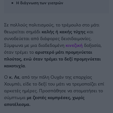
Η διάγνωση των γιατρών
Καλαμάτα
Ηρακλής
Σε πολλούς πολιτισμούς, το τρέμουλο στο μάτι
Μπαρτσελόνα
θεωρείται σημάδι
καλής ή κακής τύχης
και
συνοδεύεται από διάφορες δεισιδαιμονίες.
Ρεάλ Μαδρίτης
Σύμφωνα με μια διαδεδομένη
κινεζική
δοξασία,
όταν τρέμει το
αριστερό μάτι προμηνύεται
Ατλέτικο Μαδρίτης
πλούτος, ενώ όταν τρέμει το δεξί προμηνύεται
κακοτυχία
.
Μάντσεστερ Γιουνάιτεντ
Ο
κ. Λε
, από την πόλη Ουχάν της επαρχίας
Χουμπέι, είδε το δεξί του μάτι να τρεμοπαίζει επί
Μάντσεστερ Σίτι
αρκετές ημέρες. Προσπάθησε να σταματήσει το
σύμπτωμα
με ζεστές κομπρέσες, χωρίς
Λίβερπουλ
αποτέλεσμα.
Τσέλσι