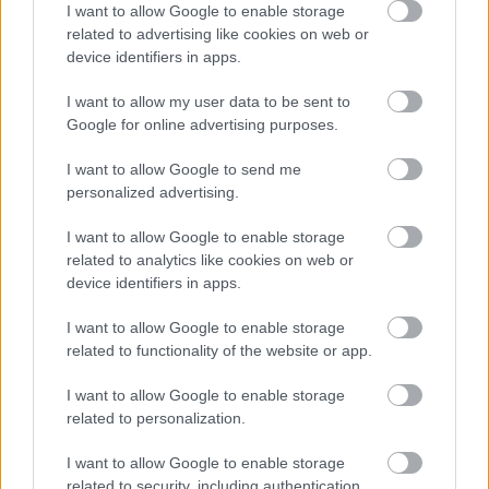
I want to allow Google to enable storage
Ο πιο σημαντικός ποταμός της Ευρώπης
related to advertising like cookies on web or
στερεύει: Τι σημαίνει για καύσιμα, τιμές και
device identifiers in apps.
ελλείψεις
I want to allow my user data to be sent to
Μαθητής 6ης Δημοτικού δημιούργησε
Google for online advertising purposes.
σκυρόδεμα που απορροφά τη βροχή και
μειώνει τις πλημμύρες
I want to allow Google to send me
personalized advertising.
I want to allow Google to enable storage
related to analytics like cookies on web or
ΔΙΑΒΑΣΕ ΑΚΟΜΗ:
device identifiers in apps.
23 οικογένειες στην Κίνα έσκαψαν 1,2 χιλιόμετρα βράχου
I want to allow Google to enable storage
μέσα σε 4 χρόνια: Το εντυπωσιακό αποτέλεσμα
related to functionality of the website or app.
Η πιο παράξενη εικόνα της Κίνας: Αρνήθηκε να φύγει και
I want to allow Google to enable storage
ο δρόμος χτίστηκε γύρω από το σπίτι του
related to personalization.
Κίνα: Γυναίκα κοιμάται με ανοιχτά μάτια μετά από
I want to allow Google to enable storage
αποτυχημένη πλαστική και της επιβλήθηκε πρόστιμο
related to security, including authentication