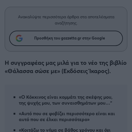
Η μητρότητα στον πάγκο
Δημήτρης Τσορμπατζόγλου
Συνεντεύξεις
Άρης
Μεγάλη μου Αγάπη
Ανακαλύψτε περισσότερα άρθρα στα αποτελέσματα
Μια Ιστορία από την Πόλη
αναζήτησης.
Λεβαδειακός
Προσθήκη του gazzetta.gr στην Google
ΟΦΗ
Βόλος
Η συγγραφέας μας μιλά για το νέο της βιβλίο
«Θάλασσα σώσε με» (Εκδόσεις Ίκαρος).
Ατρόμητος Αθηνών
Κηφισιά
«Ο Κόκκινος είναι κομμάτι της σκέψης μου,
της ψυχής μου, των συναισθημάτων μου…"
Αστέρας Τρίπολης
«Αυτό που σε φοβίζει περισσότερο είναι και
αυτό που σε έλκει περισσότερο»
Παναιτωλικός
«Κοιτάζω το νήμα σε βάθος χρόνου και όχι