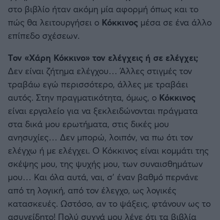
στο βιβλίο ήταν ακόμη μία αφορμή όπως και το
πώς θα λειτουργήσει ο
Κόκκινος
μέσα σε ένα άλλο
επίπεδο σχέσεων.
Τον «Χάρη Κόκκινο» τον ελέγχεις ή σε ελέγχει;
Δεν είναι ζήτημα ελέγχου… Άλλες στιγμές τον
τραβάω εγώ περισσότερο, άλλες με τραβάει
αυτός. Στην πραγματικότητα, όμως, ο
Κόκκινος
είναι εργαλείο για να ξεκλειδώνονται πράγματα
στα δικά μου ερωτήματα, στις δικές μου
ανησυχίες… Δεν μπορώ, λοιπόν, να πω ότι τον
ελέγχω ή με ελέγχει. Ο Κόκκινος είναι κομμάτι της
σκέψης μου, της ψυχής μου, των συναισθημάτων
μου… Και όλα αυτά, ναι, σ’ έναν βαθμό περνάνε
από τη λογική, από τον έλεγχο, ως λογικές
κατασκευές. Ωστόσο, αν το ψάξεις, φτάνουν ως το
ασυνείδητο! Πολύ συχνά μου λένε ότι τα βιβλία