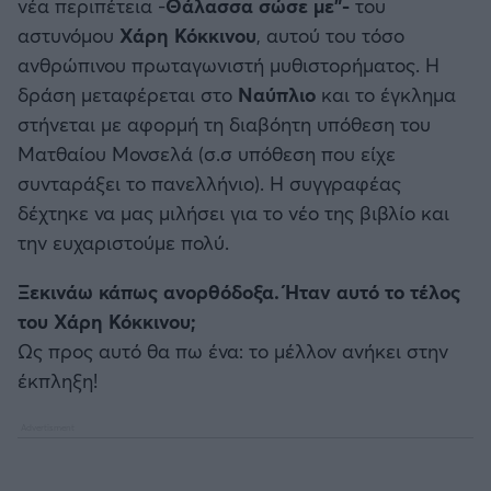
νέα περιπέτεια -
Θάλασσα σώσε με"-
του
αστυνόμου
Χάρη Κόκκινου
, αυτού του τόσο
Άρσεναλ
ανθρώπινου πρωταγωνιστή μυθιστορήματος. Η
δράση μεταφέρεται στο
Ναύπλιο
και το έγκλημα
Γιουβέντους
στήνεται με αφορμή τη διαβόητη υπόθεση του
Ματθαίου Μονσελά (σ.σ υπόθεση που είχε
Μίλαν
συνταράξει το πανελλήνιο). Η συγγραφέας
δέχτηκε να μας μιλήσει για το νέο της βιβλίο και
Ίντερ
την ευχαριστούμε πολύ.
Ξεκινάω κάπως ανορθόδοξα. Ήταν αυτό το τέλος
Μπάγερν Μονάχου
του Χάρη Κόκκινου;
Ως προς αυτό θα πω ένα: το μέλλον ανήκει στην
Παρί Σεν Ζερμέν
έκπληξη!