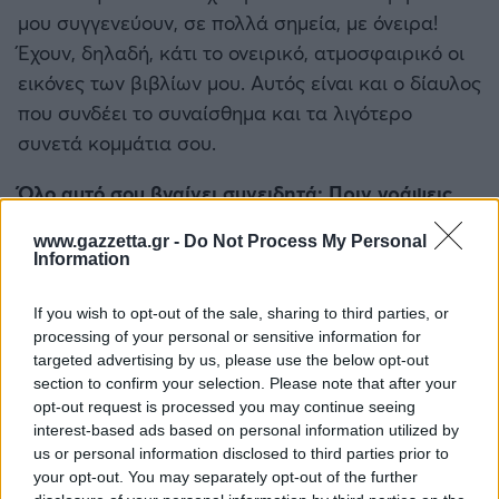
μου συγγενεύουν, σε πολλά σημεία, με όνειρα!
Έχουν, δηλαδή, κάτι το ονειρικό, ατμοσφαιρικό οι
εικόνες των βιβλίων μου. Αυτός είναι και ο δίαυλος
που συνδέει το συναίσθημα και τα λιγότερο
συνετά κομμάτια σου.
Όλο αυτό σου βγαίνει συνειδητά; Πριν γράψεις,
δηλαδή, θα πεις «θα αξιοποιήσω ψυχολογία,
www.gazzetta.gr -
Do Not Process My Personal
φιλοσοφία κτλ;»
Information
Όχι έτσι. Όταν σχεδιάζω τους χαρακτήρες έχει
προηγηθεί έρευνα. Πρέπει να διαθέτουν στιβαρά
If you wish to opt-out of the sale, sharing to third parties, or
processing of your personal or sensitive information for
ψυχολογικά προφίλ. Δεν μπορείς να βάλεις
targeted advertising by us, please use the below opt-out
κάποιον να σκοτώνει, να είναι θύμα, έτσι απλά.
section to confirm your selection. Please note that after your
Υπάρχει, λοιπόν, το κομμάτι της έρευνας από πίσω,
opt-out request is processed you may continue seeing
της διαδικασίας της αστυνομίας αλλά και των
interest-based ads based on personal information utilized by
us or personal information disclosed to third parties prior to
βαθύτερων πραγμάτων. Παρ’ όλα αυτά, δεν είναι
your opt-out. You may separately opt-out of the further
αυτό που σε ορίζει ούτε που σε κατευθύνει