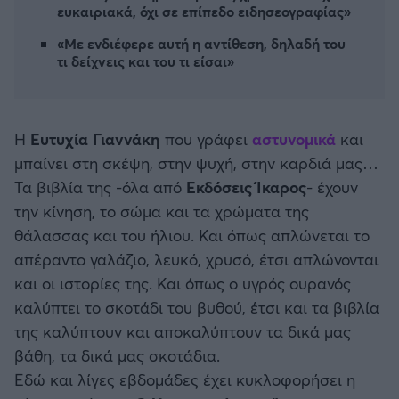
ευκαιριακά, όχι σε επίπεδο ειδησεογραφίας»
Καλαμάτα
«Με ενδιέφερε αυτή η αντίθεση, δηλαδή του
Ηρακλής
τι δείχνεις και του τι είσαι»
Μπαρτσελόνα
Η
Ευτυχία Γιαννάκη
που γράφει
αστυνομικά
και
Ρεάλ Μαδρίτης
μπαίνει στη σκέψη, στην ψυχή, στην καρδιά μας…
Τα βιβλία της -όλα από
Εκδόσεις Ίκαρος
- έχουν
Ατλέτικο Μαδρίτης
την κίνηση, το σώμα και τα χρώματα της
θάλασσας και του ήλιου. Και όπως απλώνεται το
Μάντσεστερ Γιουνάιτεντ
απέραντο γαλάζιο, λευκό, χρυσό, έτσι απλώνονται
και οι ιστορίες της. Και όπως ο υγρός ουρανός
Μάντσεστερ Σίτι
καλύπτει το σκοτάδι του βυθού, έτσι και τα βιβλία
της καλύπτουν και αποκαλύπτουν τα δικά μας
Λίβερπουλ
βάθη, τα δικά μας σκοτάδια.
Εδώ και λίγες εβδομάδες έχει κυκλοφορήσει η
Τσέλσι