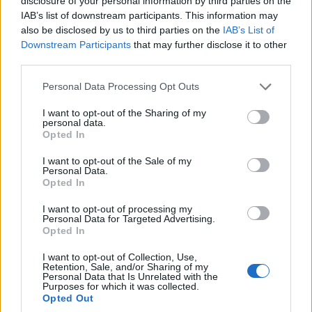
disclosure of your personal information by third parties on the
κάνοντας λογοτεχνία. Αυτό που σε ορίζει είναι η
IAB’s list of downstream participants. This information may
also be disclosed by us to third parties on the
IAB’s List of
μεγάλη περιπέτεια που ζεις, πως εμβυθίζεσαι σε
Downstream Participants
that may further disclose it to other
έναν κόσμο τον οποίον φτιάχνεις και ελέγχεις σε
third parties.
έναν βαθμό. Δημιουργείς ένα πεδίο για να
Please note that this website/app uses one or more Google
Personal Data Processing Opt Outs
πειραματιστείς και μπαίνεις σε αυτό και χάνεσαι,
services and may gather and store information including but
ταξιδεύεις με τους χαρακτήρες. Είναι σαν να ζεις
not limited to your visit or usage behaviour. You may click to
I want to opt-out of the Sharing of my
personal data.
μαζί τους σε ένα παράλληλο σύμπαν.
grant or deny consent to Google and its third-party tags to
Opted In
use your data for below specified purposes in below Google
consent section.
I want to opt-out of the Sale of my
Personal Data.
Opted In
I want to opt-out of processing my
Personal Data for Targeted Advertising.
Opted In
I want to opt-out of Collection, Use,
Retention, Sale, and/or Sharing of my
Personal Data that Is Unrelated with the
Purposes for which it was collected.
Opted Out