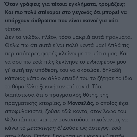
Όταν γράφεις για τέτοια εγκλήματα, τρομάζεις;
Και πιο πολύ στέκομαι στο γεγονός ότι μπορεί να
υπάρχουν άνθρωποι που είναι ικανοί για κάτι
τέτοιο.
Δεν τα νιώθω, πλέον, τόσο μακριά αυτά πράγματα.
Θέλω πω ότι αυτά είναι πολύ κοντά μας! Απλά τις
περισσότερες φορές κλείνουμε τα μάτια μας. Και
να σου πω εδώ πώς ξεκίνησε το ενδιαφέρον μου
γι’ αυτή την υπόθεση, του να σκοτώσει δηλαδή
κάποιος κάποιον άλλο επειδή του το ζήτησε το ίδιο
το θύμα! Όλα ξεκινήσαν επί covid. Τότε
διαπίστωσα ότι ο πραγματικός θύτης, της
πραγματικής ιστορίας, ο
Μονσελάς
, ο οποίος έχει
αποφυλακιστεί, ζούσε εδώ κοντά, στον λόφο του
Φιλοπάππου, και τον συναντούσα πηγαίνοντας να
κάνω το
μετακίνηση 6!
Ζούσε ως άστεγος, εδώ
στον λόφο. Οπότε, ξεκίνησα να ψάχνω γι’ αυτόν