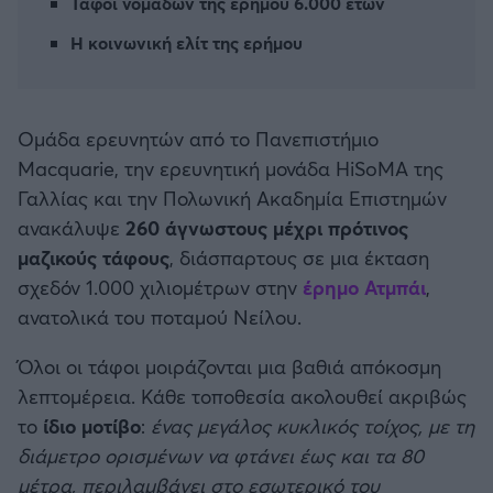
Τάφοι νομάδων της ερήμου 6.000 ετών
Καλαμάτα
Η κοινωνική ελίτ της ερήμου
Ηρακλής
Μπαρτσελόνα
Ομάδα ερευνητών από το Πανεπιστήμιο
Macquarie, την ερευνητική μονάδα HiSoMA της
Ρεάλ Μαδρίτης
Γαλλίας και την Πολωνική Ακαδημία Επιστημών
ανακάλυψε
260 άγνωστους μέχρι πρότινος
Ατλέτικο Μαδρίτης
μαζικούς τάφους
, διάσπαρτους σε μια έκταση
σχεδόν 1.000 χιλιομέτρων στην
έρημο Ατμπάι
,
Μάντσεστερ Γιουνάιτεντ
ανατολικά του ποταμού Νείλου.
Όλοι οι τάφοι μοιράζονται μια βαθιά απόκοσμη
Μάντσεστερ Σίτι
λεπτομέρεια. Κάθε τοποθεσία ακολουθεί ακριβώς
το
ίδιο μοτίβο
:
ένας μεγάλος κυκλικός τοίχος, με τη
Λίβερπουλ
διάμετρο ορισμένων να φτάνει έως και τα 80
μέτρα, περιλαμβάνει στο εσωτερικό του
Τσέλσι