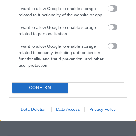
I want to allow Google to enable storage
related to functionality of the website or app.
ΔΙΑΒΑΣΕ ΑΚΟΜΗ:
I want to allow Google to enable storage
Η Ισπανία ξηλώνει 3.000 παλιές ανεμογεννήτριες έως το
related to personalization.
2030 και περνά σε νέα εποχή αιολικής ενέργειας
I want to allow Google to enable storage
Θέουτα: Μετανάστης σκοτώθηκε στην προσπάθειά του
related to security, including authentication
functionality and fraud prevention, and other
να περάσει από το Μαρόκο με αλεξίπτωτο πλαγιάς (vid)
user protection.
ΗΠΑ: 15χρονος ντυμένος κλόουν σκότωσε άνδρα σε
στάση λεωφορείου - Viral βίντεο του δολοφόνου
CONFIRM
Data Deletion
Data Access
Privacy Policy
1