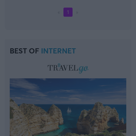
«
1
»
BEST OF
INTERNET