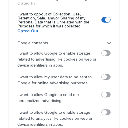
κατέφυγαν στον Νείλο, είτε απλώς
Opted In
εξαφανίστηκαν. Αν και οι τάφοι τους επέζησαν για
I want to opt-out of Collection, Use,
χιλιετίες, σήμερα απειλούνται άμεσα, καθώς η
Retention, Sale, and/or Sharing of my
Personal Data that Is Unrelated with the
άναρχη εξορυκτική δραστηριότητα στην περιοχή
Purposes for which it was collected.
Opted Out
καταστρέφει πολλά από αυτά τα μνημεία.
Google consents
TI ΔΙΑΒΑΖΕΤΑΙ
I want to allow Google to enable storage
Η Κίνα έστειλε στην Αυστραλία το μεγαλύτερο
related to advertising like cookies on web or
device identifiers in apps.
μηχάνημα διάνοιξης σηράγγων: Γίγαντας 16
μέτρων που «λυγίζει στη μέση»
I want to allow my user data to be sent to
Διαλύθηκε η Νέα Αριστερά:
Google for online advertising purposes.
Ανεξαρτητοποιήθηκαν 7 βουλευτές,
I want to allow Google to send me
αποχώρησαν 150 στελέχη
personalized advertising.
Τα σπίτια Lego που εντυπωσίασαν τον κόσμο
I want to allow Google to enable storage
το 1967 αντιμετωπίζουν σήμερα σοβαρά
related to analytics like cookies on web or
προβλήματα φθοράς
device identifiers in apps.