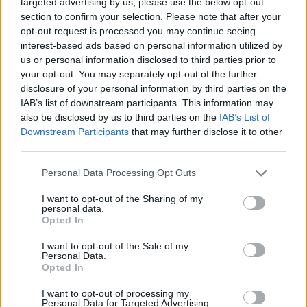
targeted advertising by us, please use the below opt-out
section to confirm your selection. Please note that after your
opt-out request is processed you may continue seeing
interest-based ads based on personal information utilized by
us or personal information disclosed to third parties prior to
your opt-out. You may separately opt-out of the further
disclosure of your personal information by third parties on the
IAB’s list of downstream participants. This information may
also be disclosed by us to third parties on the
IAB’s List of
Downstream Participants
that may further disclose it to other
third parties.
Please note that this website/app uses one or more Google
Personal Data Processing Opt Outs
services and may gather and store information including but
Αυτοί οι άνθρωποι τελικά εξαλείφθηκαν, όχι από
not limited to your visit or usage behaviour. You may click to
I want to opt-out of the Sharing of my
πόλεμο, αλλά από το
κλίμα
. Καθώς η κάποτε
personal data.
grant or deny consent to Google and its third-party tags to
Opted In
πράσινη Σαχάρα άρχισε να ξεραίνεται κατά το
use your data for below specified purposes in below Google
consent section.
τέλος της «
Αφρικανικής Υγρής Περιόδου
», η γη δεν
I want to opt-out of the Sale of my
Personal Data.
μπορούσε πλέον να συντηρήσει μεγάλα κοπάδια.
Opted In
Οι νομάδες είτε μετακινήθηκαν νότια, είτε
I want to opt-out of processing my
Personal Data for Targeted Advertising.