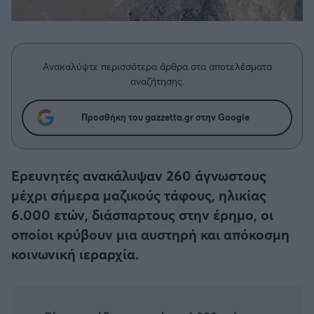
Η μητρότητα στον πάγκο
Δημήτρης Τσορμπατζόγλου
Συνεντεύξεις
Άρης
Μεγάλη μου Αγάπη
Μια Ιστορία από την Πόλη
Λεβαδειακός
Ανακαλύψτε περισσότερα άρθρα στα αποτελέσματα
αναζήτησης.
ΟΦΗ
Προσθήκη του gazzetta.gr στην Google
Βόλος
Ατρόμητος Αθηνών
Ερευνητές ανακάλυψαν 260 άγνωστους
μέχρι σήμερα μαζικούς τάφους, ηλικίας
Κηφισιά
6.000 ετών, διάσπαρτους στην έρημο, οι
οποίοι κρύβουν μια αυστηρή και απόκοσμη
Αστέρας Τρίπολης
κοινωνική ιεραρχία.
Παναιτωλικός