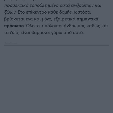
προσεκτικά τοποθετημένα οστά ανθρώπων και
ζώων
. Στο επίκεντρο κάθε δομής, ωστόσο,
Άρσεναλ
βρίσκεται ένα και μόνο, εξαιρετικά
σημαντικό
πρόσωπο
. Όλοι οι υπόλοιποι άνθρωποι, καθώς και
Γιουβέντους
τα ζώα, είναι θαμμένοι γύρω από αυτό.
Μίλαν
Ίντερ
Μπάγερν Μονάχου
Παρί Σεν Ζερμέν