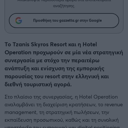
Η μητρότητα στον πάγκο
Δημήτρης Τσορμπατζόγλου
Συνεντεύξεις
αναζήτησης.
Άρης
Μεγάλη μου Αγάπη
Μια Ιστορία από την Πόλη
Προσθήκη του gazzetta.gr στην Google
Λεβαδειακός
ΟΦΗ
Το Tzanis Skyros Resort και η Hotel
Operation προχωρούν σε μία νέα στρατηγική
Βόλος
συνεργασία με στόχο την περαιτέρω
ανάπτυξη και ενίσχυση της εμπορικής
Ατρόμητος Αθηνών
παρουσίας του resort στην ελληνική και
διεθνή τουριστική αγορά.
Κηφισιά
Στο πλαίσιο της συνεργασίας, η Hotel Operation
Αστέρας Τρίπολης
αναλαμβάνει τη διαχείριση κρατήσεων, το revenue
management, τη στρατηγική πωλήσεων, την
Παναιτωλικός
εκπαίδευση προσωπικού, καθώς και τη συνολική
υποστήριξη του εμπορικού και digital positioning