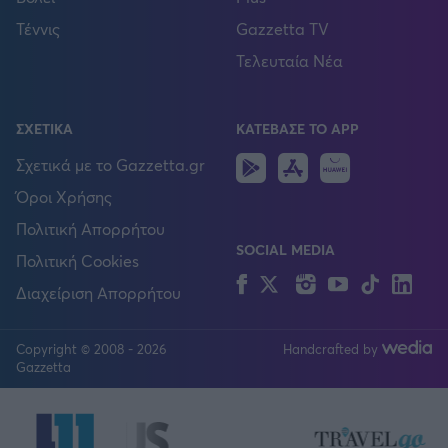
Τέννις
Gazzetta TV
Τελευταία Νέα
ΣΧΕΤΙΚΑ
ΚΑΤΕΒΑΣΕ ΤΟ APP
Android
IOS
Huawei
Σχετικά με το Gazzetta.gr
Όροι Χρήσης
Πολιτική Απορρήτου
SOCIAL MEDIA
Πολιτική Cookies
Facebook
Twitter
Instagram
YouTube
TikTok
Lin
Διαχείριση Απορρήτου
Copyright © 2008 - 2026
Handcrafted by
FOLLOW US
Gazzetta