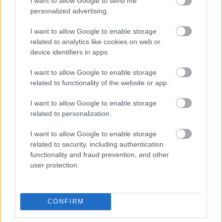
I want to allow Google to send me
personalized advertising.
I want to allow Google to enable storage
related to analytics like cookies on web or
device identifiers in apps.
I want to allow Google to enable storage
related to functionality of the website or app.
I want to allow Google to enable storage
related to personalization.
I want to allow Google to enable storage
related to security, including authentication
functionality and fraud prevention, and other
Πέρα από τη Λισαβόνα: 10 μαγευτικοί προορισμοί
user protection.
της Πορτογαλίας
Το καλά κρυμμένο μυστικό της Κρήτης: Το φαράγγι
CONFIRM
των Αγίων και η μαγευτική παραλία στο Λιβυκό