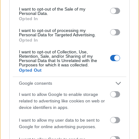
use your data for below specified purposes in below Google
consent section.
I want to opt-out of the Sale of my
Για να προσθέσεις το σχόλιο
Personal Data.
Opted In
σου πρέπει να συνδεθείς
στο my gazzetta!
I want to opt-out of processing my
Personal Data for Targeted Advertising.
Opted In
Εγγραφή
Σύνδεση
I want to opt-out of Collection, Use,
Retention, Sale, and/or Sharing of my
Personal Data that Is Unrelated with the
Purposes for which it was collected.
Opted Out
Συνδέσου και κάνε το πρώτο σχόλιο...
Google consents
I want to allow Google to enable storage
related to advertising like cookies on web or
device identifiers in apps.
I want to allow my user data to be sent to
BEST OF
INTERNET
Google for online advertising purposes.