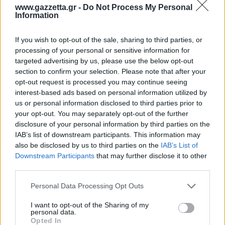
www.gazzetta.gr -
Do Not Process My Personal
Information
ΔΙΑΒΑΣΕ ΑΚΟΜΗ:
BOROTALCO: Ένα καλοκαιρινό ταξίδι στην καρδιά της
If you wish to opt-out of the sale, sharing to third parties, or
processing of your personal or sensitive information for
Ιταλίας
targeted advertising by us, please use the below opt-out
Από έναν 17χρονο πρόσφυγα σε μια γλυκιά ιστορία 100
section to confirm your selection. Please note that after your
opt-out request is processed you may continue seeing
χρόνων
interest-based ads based on personal information utilized by
us or personal information disclosed to third parties prior to
HYPERBOOST EUPHORIA: Το νέο Lifestyle Μοντέλο για
your opt-out. You may separately opt-out of the further
Όσους Ζουν Κάθε Στιγμή στο Έπακρο από την adidas
disclosure of your personal information by third parties on the
Originals
IAB’s list of downstream participants. This information may
also be disclosed by us to third parties on the
IAB’s List of
Downstream Participants
that may further disclose it to other
third parties.
Tags:
ΔΕΛΤΙΟ ΤΥΠΟΥ
Please note that this website/app uses one or more Google
Personal Data Processing Opt Outs
services and may gather and store information including but
not limited to your visit or usage behaviour. You may click to
I want to opt-out of the Sharing of my
personal data.
grant or deny consent to Google and its third-party tags to
Opted In