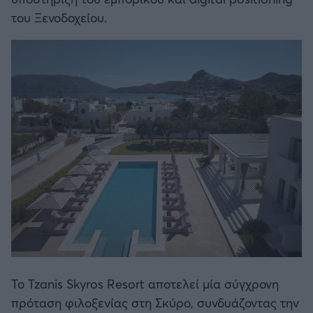
Καλαμάτα
του Ξενοδοχείου.
Ηρακλής
Μπαρτσελόνα
Ρεάλ Μαδρίτης
Ατλέτικο Μαδρίτης
Μάντσεστερ Γιουνάιτεντ
Μάντσεστερ Σίτι
Λίβερπουλ
Το Tzanis Skyros Resort αποτελεί μία σύγχρονη
πρόταση φιλοξενίας στη Σκύρο, συνδυάζοντας την
Τσέλσι