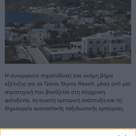
Η συνεργασία σηματοδοτεί ένα ακόμη βήμα
εξέλιξης για το Tzanis Skyros Resort, μέσα από μία
στρατηγική που βασίζεται στη σύγχρονη
φιλοξενία, τη σωστή εμπορική ανάπτυξη και τη
δημιουργία ουσιαστικής ταξιδιωτικής εμπειρίας.