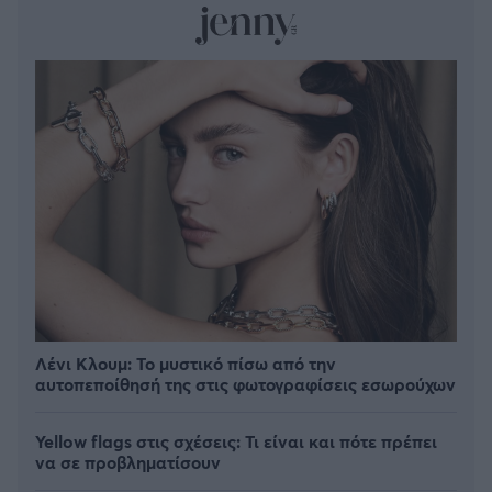
Λένι Κλουμ: Το μυστικό πίσω από την
αυτοπεποίθησή της στις φωτογραφίσεις εσωρούχων
Yellow flags στις σχέσεις: Τι είναι και πότε πρέπει
να σε προβληματίσουν