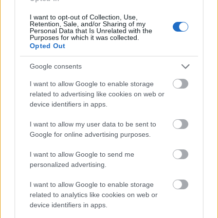
I want to opt-out of Collection, Use,
Retention, Sale, and/or Sharing of my
Πέρα από τη Λισαβόνα: 10 μαγευτικοί προορισμοί
Personal Data that Is Unrelated with the
της Πορτογαλίας
Purposes for which it was collected.
Opted Out
Το καλά κρυμμένο μυστικό της Κρήτης: Το φαράγγι
Google consents
των Αγίων και η μαγευτική παραλία στο Λιβυκό
I want to allow Google to enable storage
related to advertising like cookies on web or
6 γραφικά χωριά των Κυκλάδων που αξίζει να
device identifiers in apps.
ανακαλύψετε
I want to allow my user data to be sent to
Google for online advertising purposes.
I want to allow Google to send me
personalized advertising.
I want to allow Google to enable storage
related to analytics like cookies on web or
device identifiers in apps.