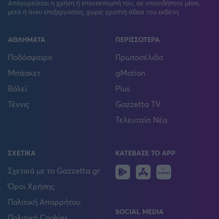
Απαγορεύεται η χρήση ή επανεκπομπή του, σε οποιοδήποτε μέσο,
μετά ή άνευ επεξεργασίας, χωρίς γραπτή άδεια του εκδότη.
ΑΘΛΗΜΑΤΑ
ΠΕΡΙΣΣΟΤΕΡΑ
Ποδόσφαιρο
Πρωτοσέλιδα
Μπάσκετ
gMotion
Βόλεϊ
Plus
Τέννις
Gazzetta TV
Τελευταία Νέα
ΣΧΕΤΙΚΑ
ΚΑΤΕΒΑΣΕ ΤΟ APP
Android
IOS
Huawei
Σχετικά με το Gazzetta.gr
Όροι Χρήσης
Πολιτική Απορρήτου
SOCIAL MEDIA
Πολιτική Cookies