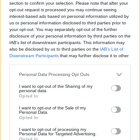
section to confirm your selection. Please note that after your
opt-out request is processed you may continue seeing
interest-based ads based on personal information utilized by
us or personal information disclosed to third parties prior to
your opt-out. You may separately opt-out of the further
disclosure of your personal information by third parties on the
BEST OF
INTERNET
IAB’s list of downstream participants. This information may
also be disclosed by us to third parties on the
IAB’s List of
Downstream Participants
that may further disclose it to other
third parties.
Please note that this website/app uses one or more Google
Personal Data Processing Opt Outs
services and may gather and store information including but
not limited to your visit or usage behaviour. You may click to
I want to opt-out of the Sharing of my
personal data.
grant or deny consent to Google and its third-party tags to
Opted In
use your data for below specified purposes in below Google
consent section.
I want to opt-out of the Sale of my
Personal Data.
Opted In
I want to opt-out of processing my
Personal Data for Targeted Advertising.
Opted In