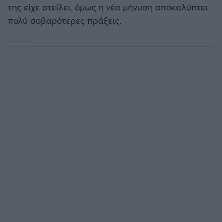
της είχε στείλει, όμως η νέα μήνυση αποκαλύπτει
πολύ σοβαρότερες πράξεις.
Άρσεναλ
Γιουβέντους
Μίλαν
Ίντερ
Μπάγερν Μονάχου
Παρί Σεν Ζερμέν