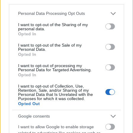
third parties.
Please note that this website/app uses one or more Google
Personal Data Processing Opt Outs
services and may gather and store information including but
not limited to your visit or usage behaviour. You may click to
I want to opt-out of the Sharing of my
personal data.
grant or deny consent to Google and its third-party tags to
Opted In
use your data for below specified purposes in below Google
consent section.
I want to opt-out of the Sale of my
Personal Data.
Opted In
I want to opt-out of processing my
Personal Data for Targeted Advertising.
Opted In
I want to opt-out of Collection, Use,
Retention, Sale, and/or Sharing of my
Personal Data that Is Unrelated with the
Purposes for which it was collected.
Opted Out
Google consents
I want to allow Google to enable storage
Στο πιο σοκαριστικό περιστατικό, ο Kanye
related to advertising like cookies on web or