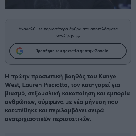
Η μητρότητα στον πάγκο
Δημήτρης Τσορμπατζόγλου
Συνεντεύξεις
Άρης
Μεγάλη μου Αγάπη
Μια Ιστορία από την Πόλη
Λεβαδειακός
Ανακαλύψτε περισσότερα άρθρα στα αποτελέσματα
αναζήτησης.
ΟΦΗ
Προσθήκη του gazzetta.gr στην Google
Βόλος
Ατρόμητος Αθηνών
Η πρώην προσωπική βοηθός του Kanye
West, Lauren Pisciotta, τον κατηγορεί για
Κηφισιά
βιασμό, σεξουαλική κακοποίηση και εμπορία
ανθρώπων, σύμφωνα με νέα μήνυση που
Αστέρας Τρίπολης
κατατέθηκε και περιλαμβάνει σειρά
ανατριχιαστικών περιστατικών.
Παναιτωλικός