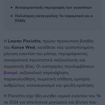
Καλαμάτα
Ανατριχιαστικές περιγραφές των γεγονότων
Παλιότερες καταγγελίες: Τα ναρκωτικά και ο
Ηρακλής
Diddy
Μπαρτσελόνα
Η
Lauren Pisciotta
, πρώην προσωπική βοηθός
Ρεάλ Μαδρίτης
του
Kanye West
, κατέθεσε νέα τροποποιημένη
μήνυση εναντίον του ράπερ, περιγράφοντας
Ατλέτικο Μαδρίτης
σοκαριστικά περιστατικά σεξουαλικής και
σωματικής βίας. Οι κατηγορίες περιλαμβάνουν
Μάντσεστερ Γιουνάιτεντ
βιασμό
, σεξουαλική παρενόχληση,
παρακολούθηση, σωματική επίθεση, εμπορία
Μάντσεστερ Σίτι
ανθρώπων, καταναγκασμό και ψευδή κράτηση.
Λίβερπουλ
Η Pisciotta είχε ήδη κινηθεί νομικά εναντίον του Ye
το 2024 για απειλητικά μηνύματα και βίντεο που
Τσέλσι