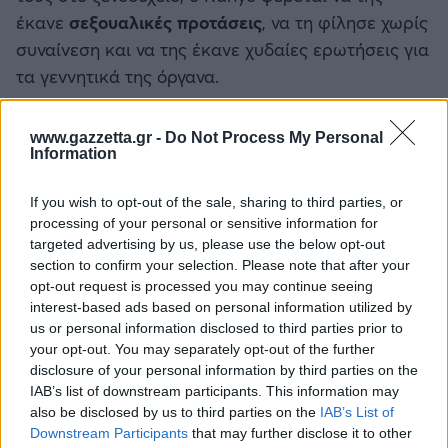
έκανε
σεξουαλικές προτάσεις
, να τη φίλησε χωρίς
συναίνεση και να της έκανε χυδαίες ερωτήσεις για
τα γεννητικά της όργανα.
Η Pisciotta περιγράφει ότι σε συνεδρία
www.gazzetta.gr -
Do Not Process My Personal
δημιουργίας μουσικού υλικού, ο West
Information
αυτοϊκανοποιήθηκε μπροστά της
, την άγγιξε στα
γεννητικά όργανα και στη συνέχεια αποκοιμήθηκε
If you wish to opt-out of the sale, sharing to third parties, or
processing of your personal or sensitive information for
ενώ της μιλούσε.
targeted advertising by us, please use the below opt-out
section to confirm your selection. Please note that after your
opt-out request is processed you may continue seeing
interest-based ads based on personal information utilized by
us or personal information disclosed to third parties prior to
your opt-out. You may separately opt-out of the further
disclosure of your personal information by third parties on the
IAB’s list of downstream participants. This information may
also be disclosed by us to third parties on the
IAB’s List of
Downstream Participants
that may further disclose it to other