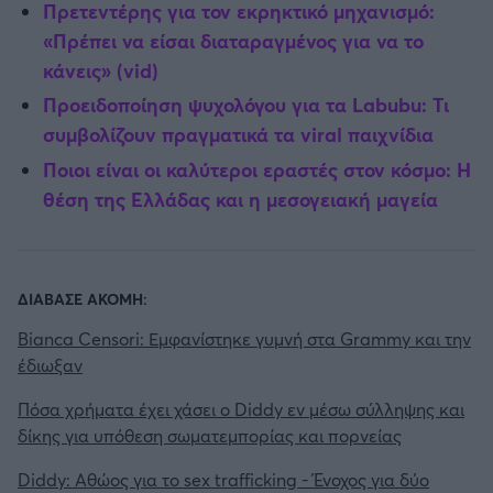
Πρετεντέρης για τον εκρηκτικό μηχανισμό:
«Πρέπει να είσαι διαταραγμένος για να το
κάνεις» (vid)
Προειδοποίηση ψυχολόγου για τα Labubu: Τι
συμβολίζουν πραγματικά τα viral παιχνίδια
Ποιοι είναι οι καλύτεροι εραστές στον κόσμο: Η
θέση της Ελλάδας και η μεσογειακή μαγεία
ΔΙΑΒΑΣΕ ΑΚΟΜΗ:
Bianca Censori: Εμφανίστηκε γυμνή στα Grammy και την
έδιωξαν
Πόσα χρήματα έχει χάσει ο Diddy εν μέσω σύλληψης και
δίκης για υπόθεση σωματεμπορίας και πορνείας
Diddy: Αθώος για το sex trafficking - Ένοχος για δύο