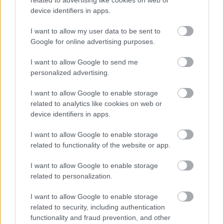
device identifiers in apps.
φέρεται να εισέβαλε στο δωμάτιό της, να την
έσπρωξε στο κρεβάτι, να την ακινητοποίησε και
I want to allow my user data to be sent to
να την ανάγκασε σε
στοματικό σεξ
, ενώ εκείνη
Google for online advertising purposes.
παρακαλούσε να σταματήσει και πάγωσε από
I want to allow Google to send me
φόβο. Μετά την πράξη, φέρεται να της ζήτησε
personalized advertising.
συγγνώμη και αποχώρησε.
I want to allow Google to enable storage
Η Pisciotta ισχυρίζεται επίσης πως ο West την
related to analytics like cookies on web or
device identifiers in apps.
πρόσφερε ως «
σεξουαλικό δώρο
» σε τρίτο
πρόσωπο, με αντάλλαγμα να συνευρεθεί ο ίδιος με
I want to allow Google to enable storage
τη σύντροφο του άντρα εκείνου - κάτι που,
related to functionality of the website or app.
σύμφωνα με τη μήνυση, έκανε «συστηματικά».
I want to allow Google to enable storage
related to personalization.
I want to allow Google to enable storage
related to security, including authentication
functionality and fraud prevention, and other