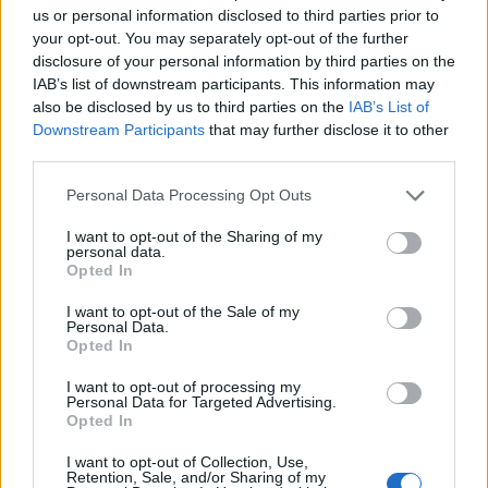
us or personal information disclosed to third parties prior to
30 βαθμούς Κελσίου.
your opt-out. You may separately opt-out of the further
disclosure of your personal information by third parties on the
IAB’s list of downstream participants. This information may
also be disclosed by us to third parties on the
IAB’s List of
ΔΙΑΒΑΣΕ ΑΚΟΜΗ:
Downstream Participants
that may further disclose it to other
third parties.
Η απορία της ημέρας: Πως μυρίζει άραγε ο Διεθνής
Διαστημικός Σταθμός;
Please note that this website/app uses one or more Google
Personal Data Processing Opt Outs
services and may gather and store information including but
Το φαγητό που δεν λείπει ποτέ απ' το μενού της
not limited to your visit or usage behaviour. You may click to
I want to opt-out of the Sharing of my
personal data.
Γερουσίας των ΗΠΑ έχει «άρωμα» Ελλάδας
grant or deny consent to Google and its third-party tags to
Opted In
use your data for below specified purposes in below Google
Τραυματίστηκαν αστυνομικοί σε επεισόδια με
consent section.
I want to opt-out of the Sale of my
Personal Data.
κουκουλοφόρους στη Θεσσαλονίκη
Opted In
I want to opt-out of processing my
Personal Data for Targeted Advertising.
Opted In
Tags:
ΚΑΙΡΟΣ
ΑΛΙΜΟΣ
I want to opt-out of Collection, Use,
Retention, Sale, and/or Sharing of my