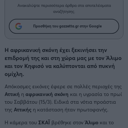
Η μητρότητα στον πάγκο
Δημήτρης Τσορμπατζόγλου
Συνεντεύξεις
Ανακαλύψτε περισσότερα άρθρα στα αποτελέσματα
Άρης
αναζήτησης.
Μεγάλη μου Αγάπη
Μια Ιστορία από την Πόλη
Λεβαδειακός
Προσθήκη του gazzetta.gr στην Google
ΟΦΗ
Η αφρικανική σκόνη έχει ξεκινήσει την
Βόλος
επιδρομή της και στη χώρα μας με τον Άλιμο
και τον Κηφισό να καλύπτονται από πυκνή
Ατρόμητος Αθηνών
ομίχλη.
Κηφισιά
Απόκοσμες εικόνες έφερε σε πολλές περιοχές της
Αττική
η
αφρικανική σκόνη
και η υγρασία το πρωί
Αστέρας Τρίπολης
του Σαββάτου (15/3). Ειδικά στα νότια προάστια
της
Αττικής
η κατάσταση ήταν πρωτοφανής.
Παναιτωλικός
Η κάμερα του
ΣΚΑΪ
βρέθηκε στον
Άλιμο
και το