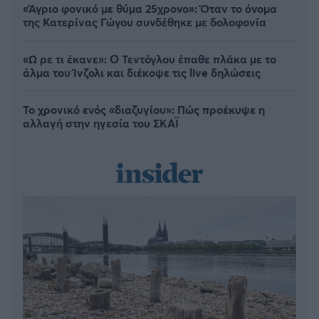
«Άγριο φονικό με θύμα 25χρονο»: Όταν το όνομα
της Κατερίνας Γώγου συνδέθηκε με δολοφονία
«Ω ρε τι έκανε»: Ο Τεντόγλου έπαθε πλάκα με το
άλμα του Ίνζολι και διέκοψε τις live δηλώσεις
Το χρονικό ενός «διαζυγίου»: Πώς προέκυψε η
αλλαγή στην ηγεσία του ΣΚΑΪ