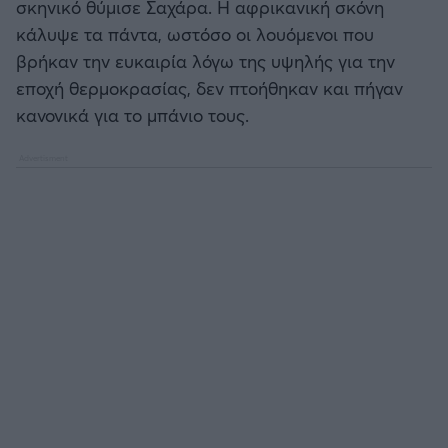
σκηνικό θύμισε Σαχάρα. Η αφρικανική σκόνη
Καλαμάτα
κάλυψε τα πάντα, ωστόσο οι λουόμενοι που
βρήκαν την ευκαιρία λόγω της υψηλής για την
Ηρακλής
εποχή θερμοκρασίας, δεν πτοήθηκαν και πήγαν
κανονικά για το μπάνιο τους.
Μπαρτσελόνα
Ρεάλ Μαδρίτης
Ατλέτικο Μαδρίτης
Μάντσεστερ Γιουνάιτεντ
Μάντσεστερ Σίτι
Λίβερπουλ
Τσέλσι