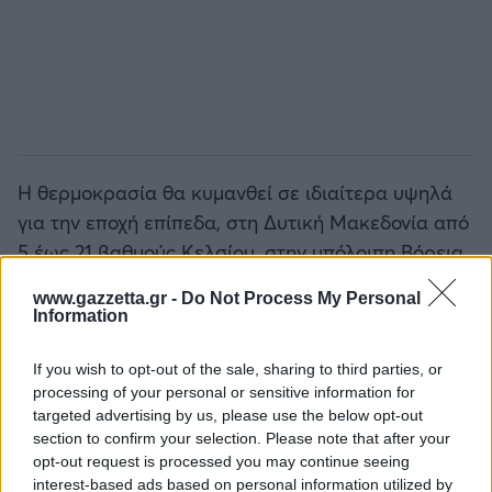
Η θερμοκρασία θα κυμανθεί σε ιδιαίτερα υψηλά
για την εποχή επίπεδα, στη Δυτική Μακεδονία από
5 έως 21 βαθμούς Κελσίου, στην υπόλοιπη Βόρεια
Ελλάδα από 6 έως 22-23 βαθμούς Κελσίου, στη
www.gazzetta.gr -
Do Not Process My Personal
Θεσσαλία από 5 έως 25 βαθμούς Κελσίου, στη
Information
Ήπειρο από 4 έως 25 βαθμούς Κελσίου, στα
υπόλοιπα ηπειρωτικά από 7 έως 26-29 βαθμούς
If you wish to opt-out of the sale, sharing to third parties, or
processing of your personal or sensitive information for
Κελσίου, στα Επτάνησα από 8 έως 22 βαθμούς
targeted advertising by us, please use the below opt-out
Κελσίου, στα νησιά του Βορείου Αιγαίου από 9 έως
section to confirm your selection. Please note that after your
22 βαθμούς Κελσίου, και στα υπόλοιπα νησιωτικά
opt-out request is processed you may continue seeing
interest-based ads based on personal information utilized by
τμήματα του Αιγαίου και στη Κρήτη από 9 έως 27-