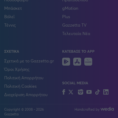
Μπάσκετ
gMotion
Βόλεϊ
Plus
Τέννις
Gazzetta TV
Τελευταία Νέα
ΣΧΕΤΙΚΑ
ΚΑΤΕΒΑΣΕ ΤΟ APP
Android
IOS
Huawei
Σχετικά με το Gazzetta.gr
Όροι Χρήσης
Πολιτική Απορρήτου
SOCIAL MEDIA
Πολιτική Cookies
Facebook
Twitter
Instagram
YouTube
TikTok
Lin
Διαχείριση Απορρήτου
Copyright © 2008 - 2026
Handcrafted by
FOLLOW US
Gazzetta