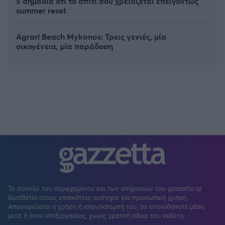
5 σημάδια ότι το σπίτι σου χρειάζεται επειγόντως
summer reset
Agrari Beach Mykonos: Τρεις γενιές, μία
οικογένεια, μία παράδοση
Το σύνολο του περιεχομένου και των υπηρεσιών του gazzetta.gr
διατίθεται στους επισκέπτες αυστηρά για προσωπική χρήση.
Απαγορεύεται η χρήση ή επανεκπομπή του, σε οποιοδήποτε μέσο,
μετά ή άνευ επεξεργασίας, χωρίς γραπτή άδεια του εκδότη.