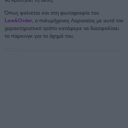
Καλαμάτα
Όπως φαίνεται και στη φωτογραφία του
Ηρακλής
Law&Order
, ο πολυμήχανος Λαρισαίος με αυτό τον
χαρακτηριστικό τρόπο κατάφερε να διασφαλίσει
Μπαρτσελόνα
το πάρκινγκ για το όχημά του.
Ρεάλ Μαδρίτης
Ατλέτικο Μαδρίτης
Μάντσεστερ Γιουνάιτεντ
Μάντσεστερ Σίτι
Λίβερπουλ
Τσέλσι