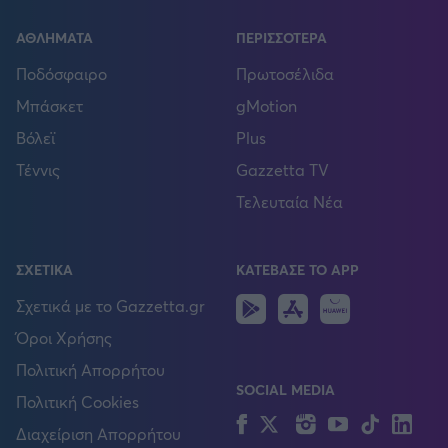
ΑΘΛΗΜΑΤΑ
ΠΕΡΙΣΣΟΤΕΡΑ
Ποδόσφαιρο
Πρωτοσέλιδα
Μπάσκετ
gMotion
Βόλεϊ
Plus
Τέννις
Gazzetta TV
Τελευταία Νέα
ΣΧΕΤΙΚΑ
ΚΑΤΕΒΑΣΕ ΤΟ APP
Android
IOS
Huawei
Σχετικά με το Gazzetta.gr
Όροι Χρήσης
Πολιτική Απορρήτου
SOCIAL MEDIA
Πολιτική Cookies
Facebook
Twitter
Instagram
YouTube
TikTok
Lin
Διαχείριση Απορρήτου