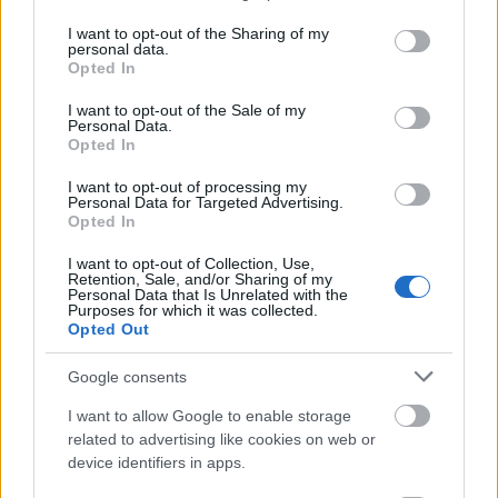
services and may gather and store information including but
not limited to your visit or usage behaviour. You may click to
I want to opt-out of the Sharing of my
personal data.
grant or deny consent to Google and its third-party tags to
Opted In
use your data for below specified purposes in below Google
consent section.
I want to opt-out of the Sale of my
Για να προσθέσεις το σχόλιο
Personal Data.
σου πρέπει να συνδεθείς
Opted In
στο my gazzetta!
I want to opt-out of processing my
Personal Data for Targeted Advertising.
Opted In
Εγγραφή
Σύνδεση
I want to opt-out of Collection, Use,
Retention, Sale, and/or Sharing of my
Personal Data that Is Unrelated with the
Purposes for which it was collected.
Opted Out
Google consents
I want to allow Google to enable storage
related to advertising like cookies on web or
device identifiers in apps.