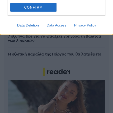
CONFIRM
6 γραφικά χωριά των Κυκλάδων που αξίζει να
ανακαλύψετε
Data Deletion
Data Access
Privacy Policy
7 έξυπνα tips για να φτιάξετε γρήγορα τη βαλίτσα
των διακοπών
Η εξωτική παραλία της Πάργας που θα λατρέψετε