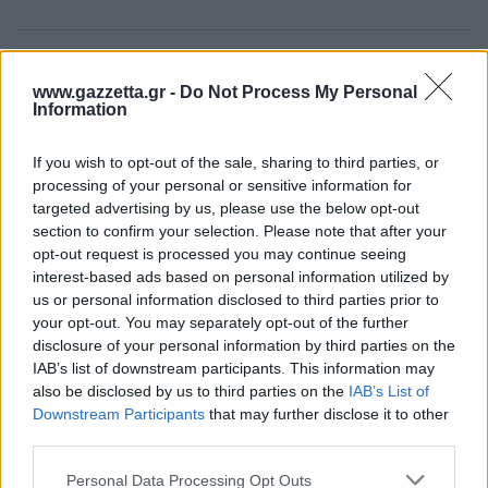
ΔΙΑΒΑΣΕ ΑΚΟΜΗ:
www.gazzetta.gr -
Do Not Process My Personal
Information
Ένταση στη δίκη Φιλιππίδη: Ο σύζυγος της
καταγγέλουσας όρμηξε στους δικηγόρους κατά την
If you wish to opt-out of the sale, sharing to third parties, or
αναπαράσταση του βιασμού (vid)
processing of your personal or sensitive information for
targeted advertising by us, please use the below opt-out
Πανούργα Θεσσαλονικιά έβαλε διαρρήκτη να κλέψει το
section to confirm your selection. Please note that after your
λάπτοπ του πρώην συντρόφου της: Βίντεο ντοκουμέντο
opt-out request is processed you may continue seeing
από τη ληστεία
interest-based ads based on personal information utilized by
us or personal information disclosed to third parties prior to
Απρόοπτο με το ανοικτό μικρόφωνο του Λιάγκα: «Μη
your opt-out. You may separately opt-out of the further
μιλάτε όλοι μαζί γ@μ# την π$υτ@ν@ μου» (vid)
disclosure of your personal information by third parties on the
IAB’s list of downstream participants. This information may
also be disclosed by us to third parties on the
IAB’s List of
Downstream Participants
that may further disclose it to other
Tags:
third parties.
ΛΑΡΙΣΑ
ΠΑΡΚΑΡΙΣΜΑ
1
Please note that this website/app uses one or more Google
Personal Data Processing Opt Outs