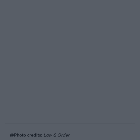
@Photo credits:
Law & Order