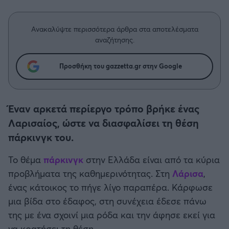
Η μητρότητα στον πάγκο
Δημήτρης Τσορμπατζόγλου
Συνεντεύξεις
Άρης
Μεγάλη μου Αγάπη
Ανακαλύψτε περισσότερα άρθρα στα αποτελέσματα
Μια Ιστορία από την Πόλη
αναζήτησης.
Λεβαδειακός
Προσθήκη του gazzetta.gr στην Google
ΟΦΗ
Βόλος
Έναν αρκετά περίεργο τρόπο βρήκε ένας
Λαρισαίος, ώστε να διασφαλίσει τη θέση
Ατρόμητος Αθηνών
πάρκινγκ του.
Κηφισιά
Το θέμα
πάρκινγκ
στην Ελλάδα είναι από τα κύρια
προβλήματα της καθημερινότητας. Στη
Λάρισα
,
Αστέρας Τρίπολης
ένας κάτοικος το πήγε λίγο παραπέρα. Κάρφωσε
μια βίδα στο έδαφος, στη συνέχεια έδεσε πάνω
Παναιτωλικός
της με ένα σχοινί μια ρόδα και την άφησε εκεί για
να κρατήσει τη θέση.