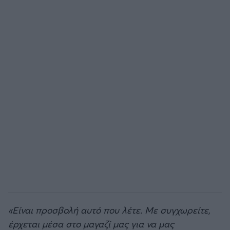
Άρσεναλ
Γιουβέντους
Μίλαν
Ίντερ
Μπάγερν Μονάχου
Παρί Σεν Ζερμέν
«Είναι προσβολή αυτό που λέτε. Με συγχωρείτε,
έρχεται μέσα στο μαγαζί μας για να μας