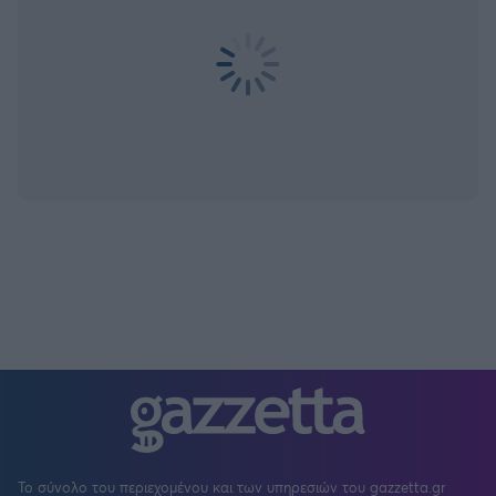
Το σύνολο του περιεχομένου και των υπηρεσιών του gazzetta.gr