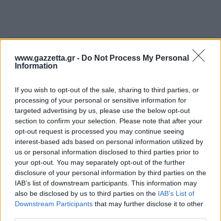
www.gazzetta.gr -
Do Not Process My Personal
Information
If you wish to opt-out of the sale, sharing to third parties, or
processing of your personal or sensitive information for
targeted advertising by us, please use the below opt-out
section to confirm your selection. Please note that after your
opt-out request is processed you may continue seeing
Ο.Κ.: Το κοινό σας είναι...
interest-based ads based on personal information utilized by
us or personal information disclosed to third parties prior to
Α.Π.: Εγώ φεύγω, με συγχωρείτε, δεν μπορώ να
your opt-out. You may separately opt-out of the further
κάθομαι με έναν άνθρωπο, ο οποίος με προσβάλει
disclosure of your personal information by third parties on the
IAB’s list of downstream participants. This information may
μέσα στο μαγαζί που δουλεύω...
also be disclosed by us to third parties on the
IAB’s List of
Downstream Participants
that may further disclose it to other
third parties.