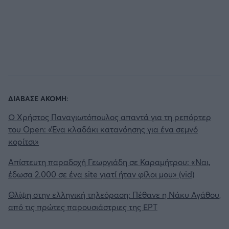
ΔΙΑΒΑΣΕ ΑΚΟΜΗ:
Ο Χρήστος Παναγιωτόπουλος απαντά για τη ρεπόρτερ
του Open: «Ένα κλαδάκι κατανόησης για ένα σεμνό
κορίτσι»
Aπίστευτη παραδοχή Γεωργιάδη σε Καραμήτρου: «Ναι,
έδωσα 2.000 σε ένα site γιατί ήταν φίλοι μου» (vid)
Θλίψη στην ελληνική τηλεόραση: Πέθανε η Νάκυ Αγάθου,
από τις πρώτες παρουσιάστριες της ΕΡΤ