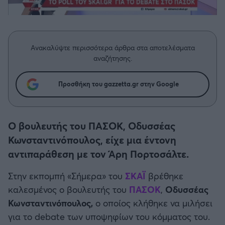
Η μητρότητα στον πάγκο
Δημήτρης Τσορμπατζόγλου
Συνεντεύξεις
Άρης
Μεγάλη μου Αγάπη
Μια Ιστορία από την Πόλη
Λεβαδειακός
Ανακαλύψτε περισσότερα άρθρα στα αποτελέσματα
αναζήτησης.
ΟΦΗ
Προσθήκη του gazzetta.gr στην Google
Βόλος
Ατρόμητος Αθηνών
Ο βουλευτής του ΠΑΣΟΚ, Οδυσσέας
Κωνσταντινόπουλος, είχε μια έντονη
Κηφισιά
αντιπαράθεση με τον Άρη Πορτοσάλτε.
Στην εκπομπή «Σήμερα» του
ΣΚΑΪ
βρέθηκε
Αστέρας Τρίπολης
καλεσμένος ο βουλευτής του
ΠΑΣΟΚ
,
Οδυσσέας
Κωνσταντινόπουλος,
ο οποίος κλήθηκε να μιλήσει
Παναιτωλικός
για το debate των υποψηφίων του κόμματος του.