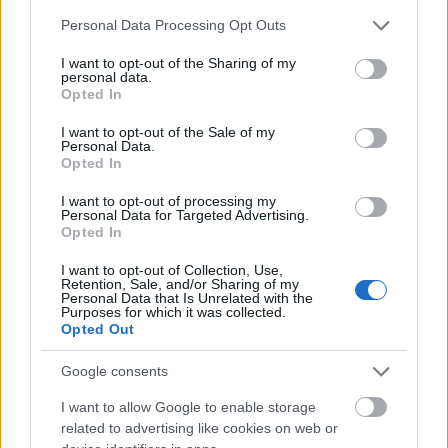
Please note that this website/app uses one or more Google
Personal Data Processing Opt Outs
services and may gather and store information including but
not limited to your visit or usage behaviour. You may click to
I want to opt-out of the Sharing of my
personal data.
grant or deny consent to Google and its third-party tags to
Opted In
use your data for below specified purposes in below Google
consent section.
I want to opt-out of the Sale of my
Personal Data.
Opted In
I want to opt-out of processing my
Personal Data for Targeted Advertising.
Opted In
I want to opt-out of Collection, Use,
Retention, Sale, and/or Sharing of my
Personal Data that Is Unrelated with the
Purposes for which it was collected.
Opted Out
Google consents
I want to allow Google to enable storage
related to advertising like cookies on web or