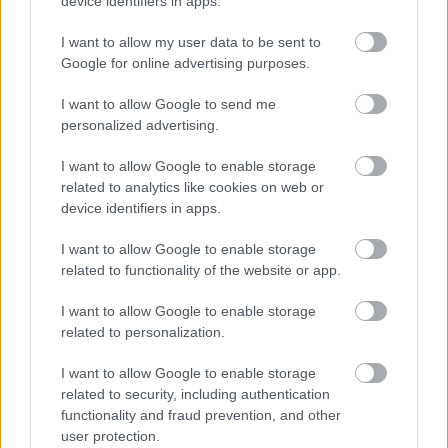
device identifiers in apps.
I want to allow my user data to be sent to
Google for online advertising purposes.
I want to allow Google to send me
personalized advertising.
Ο.Κ.: Το κοινό του ΣΚΑΪ είναι αυτό...
I want to allow Google to enable storage
related to analytics like cookies on web or
Α.Π.: Τι θα πει το κοινό του ΣΚΑΪ, δεν
device identifiers in apps.
καταλαβαίνω, τι λέει ο κύριος; Με συγχωρείτε
πάρα πολύ, ας μιλήσει μόνος του.
I want to allow Google to enable storage
related to functionality of the website or app.
Οι παρουσιαστές της εκπομπής προσπάθησαν να
I want to allow Google to enable storage
ηρεμήσουν τα πνεύματα, όμως ο βουλευτής του
related to personalization.
ΠΑΣΟΚ
επέμεινε: «
Το κοινό του ΣΚΑΪ είναι αυτό,
είναι πιο δεξιό το κοινό σας...
», προκαλώντας αυτή
I want to allow Google to enable storage
related to security, including authentication
τη φορά την αντίδραση του Δημήτρη Οικονόμου.
functionality and fraud prevention, and other
user protection.