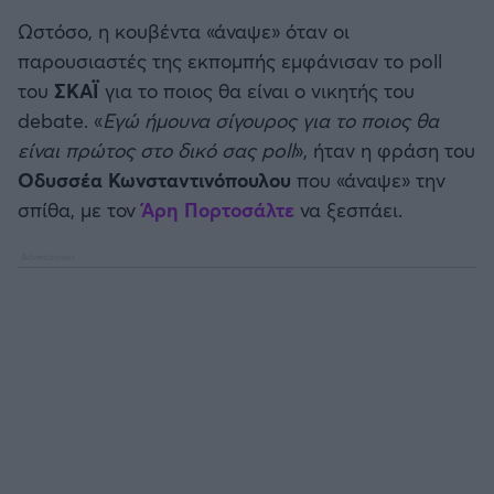
Καλαμάτα
Ωστόσο, η κουβέντα «άναψε» όταν οι
παρουσιαστές της εκπομπής εμφάνισαν το poll
Ηρακλής
του
ΣΚΑΪ
για το ποιος θα είναι ο νικητής του
debate. «
Εγώ ήμουνα σίγουρος για το ποιος θα
Μπαρτσελόνα
είναι πρώτος στο δικό σας poll
», ήταν η φράση του
Οδυσσέα Κωνσταντινόπουλου
που «άναψε» την
Ρεάλ Μαδρίτης
σπίθα, με τον
Άρη Πορτοσάλτε
να ξεσπάει.
Ατλέτικο Μαδρίτης
Μάντσεστερ Γιουνάιτεντ
Μάντσεστερ Σίτι
Λίβερπουλ
Τσέλσι